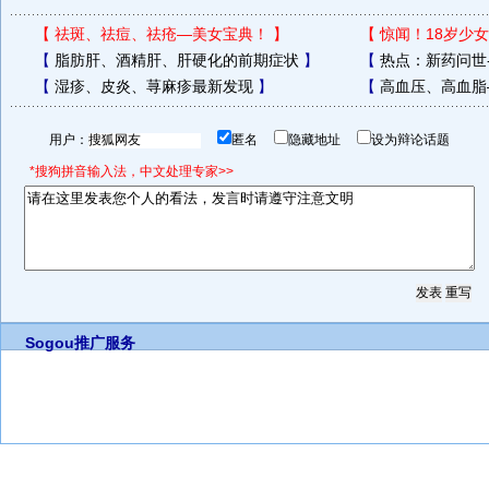
【
祛斑、祛痘、祛疮—美女宝典！
】
【
惊闻！18岁少女
【
脂肪肝、酒精肝、肝硬化的前期症状
】
【
热点：新药问世
【
湿疹、皮炎、荨麻疹最新发现
】
【
高血压、高血脂
用户：
匿名
隐藏地址
设为辩论话题
*搜狗拼音输入法，中文处理专家>>
Sogou推广服务