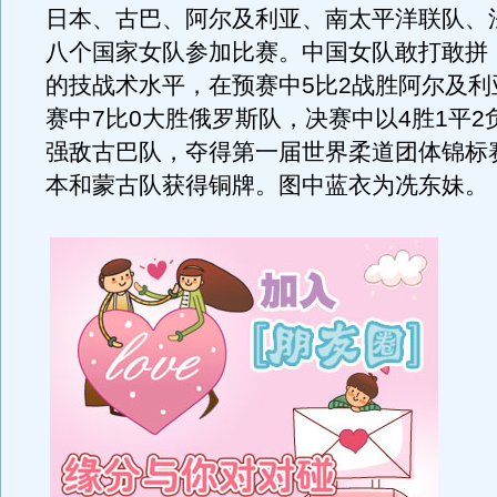
日本、古巴、阿尔及利亚、南太平洋联队、
八个国家女队参加比赛。中国女队敢打敢拼
的技战术水平，在预赛中5比2战胜阿尔及利
赛中7比0大胜俄罗斯队，决赛中以4胜1平2
强敌古巴队，夺得第一届世界柔道团体锦标
本和蒙古队获得铜牌。图中蓝衣为冼东妹。