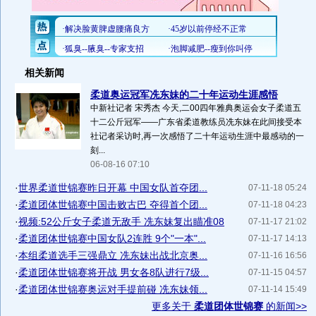
相关新闻
柔道奥运冠军冼东妹的二十年运动生涯感悟
中新社记者 宋秀杰 今天,二00四年雅典奥运会女子柔道五
十二公斤冠军——广东省柔道教练员冼东妹在此间接受本
社记者采访时,再一次感悟了二十年运动生涯中最感动的一
刻...
06-08-16 07:10
·
世界柔道世锦赛昨日开幕 中国女队首夺团...
07-11-18 05:24
·
柔道团体世锦赛中国击败古巴 夺得首个团...
07-11-18 04:23
·
视频:52公斤女子柔道无敌手 冼东妹复出瞄准08
07-11-17 21:02
·
柔道团体世锦赛中国女队2连胜 9个"一本"...
07-11-17 14:13
·
本组柔道选手三强鼎立 冼东妹出战北京奥...
07-11-16 16:56
·
柔道团体世锦赛将开战 男女各8队进行7级...
07-11-15 04:57
·
柔道团体世锦赛奥运对手提前碰 冼东妹领...
07-11-14 15:49
更多关于
柔道团体世锦赛
的新闻>>