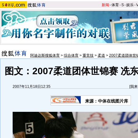
新闻
-
体育
-
S
-
娱乐
-
阿迪达斯搜狐体育
>
综合体育
>
重竞技
>
柔道
>
2007柔道团体世
图文：2007柔道团体世锦赛 冼
2007年11月18日12:35
[
我来
来源：中体在线图片库