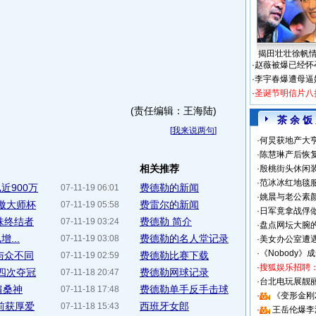
揭田壮壮徐帆
·
赵薇被爆已经怀
·
李宇春爆遭母逼
·
圣诞节明信片八
(责任编辑：王海陆)
茶 余 饭
[
我来说两句
]
·
何炅获地产大亨
·
陈慧琳产后恢复
相关推荐
·
殷桃街头休闲装
·
范冰冰红地毯
近900万
费德勒的新闻
07-11-19 06:01
·
姚晨与老公素
笑傲大师杯
费雷尔的新闻
07-11-19 05:58
·
日军竟拿战俘
味终结者
费德勒 简介
07-11-19 03:24
·
盘点网坛大腕
...
费德勒的名人堂记录
07-11-19 03:08
·
美女办公室遭
·
《Nobody》
与众不同
费德勒比赛下载
07-11-19 02:59
·
搜狐娱乐招聘
王四次夺冠
费德勒网球记录
07-11-18 20:47
·
台北电玩展靓丽S
肩桑神
费德勒单手反手击球
07-11-18 17:48
·
《变形金刚
前获厚爱
西班牙女郎
07-11-18 15:43
·
王岳伦爆李