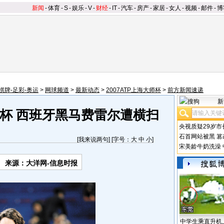
新闻
-
体育
-
S
-
娱乐
-
V
-
财经
-
IT
-
汽车
-
房产
-
家居
-
女人
-
视频
-
邮件
-
博
棋牌-足彩-奥运
>
网球频道
>
最新动态
>
2007ATP上海大师杯
>
前方新闻速递
新
杯 西班牙黑马费雷尔遭横扫
央视质疑29岁市
石首网站被黑
篡
[
我来说两句
] [字号：
大
中
小
]
宋美龄牛奶洗澡
来源：大洋网-信息时报
中学生乘直升机