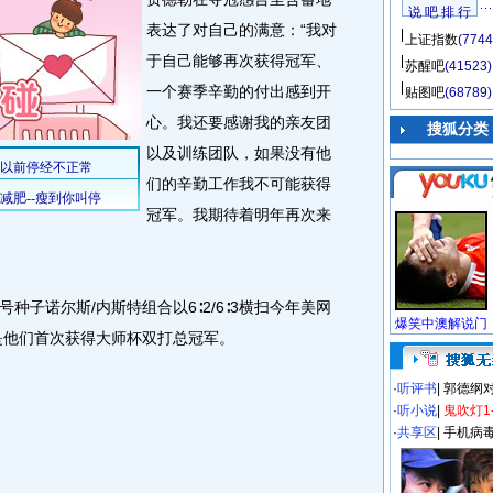
说 吧 排 行
表达了对自己的满意：“我对
上证指数
(7744
于自己能够再次获得冠军、
苏醒吧
(41523)
一个赛季辛勤的付出感到开
贴图吧
(68789)
心。我还要感谢我的亲友团
搜狐分类
以及训练团队，如果没有他
们的辛勤工作我不可能获得
冠军。我期待着明年再次来
诺尔斯/内斯特组合以6∶2/6∶3横扫今年美网
是他们首次获得大师杯双打总冠军。
·
听评书
|
郭德纲
·
听小说
|
鬼吹灯1
·
共享区
|
手机病