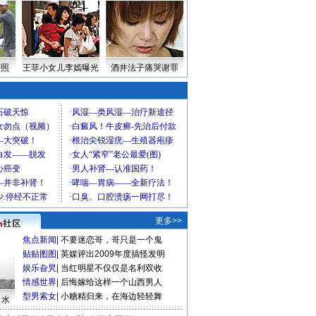
密照
王菲小女儿李嫣曝光
酒井法子痛哭谢罪
更多>>
焦点新闻
|
不要迷恋哥，哥只是一个鬼
贴贴图图
|
英媒评出2009年度搞怪发明
娱乐旮旯
|
当红明星不仅仅是名利双收
情感世界
|
后悔嫁给这样一个山西男人
型男索女
|
小糖精归来，在海边轻轻舞
口水