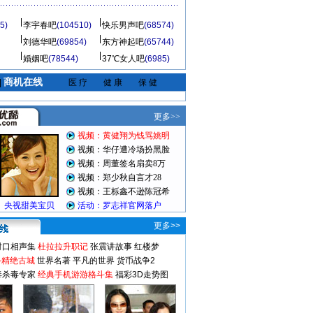
5)
李宇春吧
(104510)
快乐男声吧
(68574)
刘德华吧
(69854)
东方神起吧
(65744)
婚姻吧
(78544)
37℃女人吧
(6985)
商机在线
|
医 疗
健 康
保 健
更多>>
对口相声集
杜拉拉升职记
张震讲故事
红楼梦
-精绝古城
世界名著
平凡的世界
货币战争2
毒杀毒专家
经典手机游游格斗集
福彩3D走势图