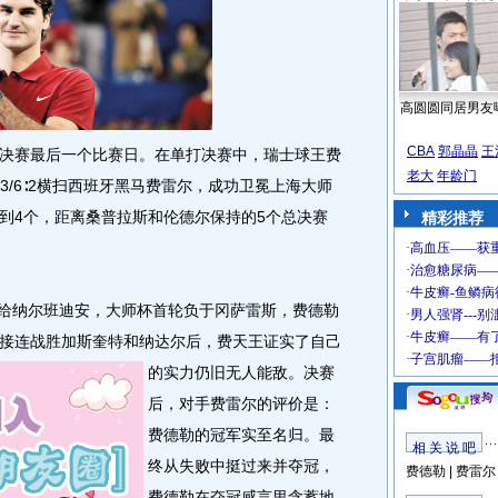
高圆圆同居男友
CBA
郭晶晶
王
赛最后一个比赛日。在单打决赛中，瑞士球王费
老大
年龄门
6：3/6∶2横扫西班牙黑马费雷尔，成功卫冕上海大师
到4个，距离桑普拉斯和伦德尔保持的5个总决赛
精彩推荐
给纳尔班迪安，大师杯首轮负于冈萨雷斯，费德勒
接连战胜加斯奎特和纳达尔后，费天王证实了自己
的实力仍旧无人能敌。
决赛
后，对手费雷尔的评价是：
费德勒的冠军实至名归。最
相 关 说 吧
终从失败中挺过来并夺冠，
费德勒
|
费雷尔
费德勒在夺冠感言里含蓄地