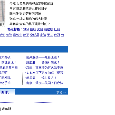
·
冉雄飞
|
老聂的嘴和山东鲁能的腿
·
马寅
|
陈忠和离开女排的日子
·
陈书佳
|
谢杏芳被叫阿姨
·
张斌
|
一场人和猫的伟大比赛
·
马晓春
|
俞斌的棋王是谁封的？
曝光
热点标签：
NBA
姚明
火箭
易建联
杜丽
治郅
刘翔
殷铁生
郎平
全明星
麦迪
于芬
欧冠
弗
说 吧
更多>>
|
诺尔斯