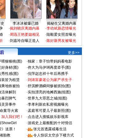
情史
李冰冰被爆已婚
揭秘生父离婚内幕
孕
·
揭刘晓庆离婚内幕
·
李幼斌新恋情曝光
婚
·
周迅王艳婆媳相见
·
陆毅爱女照首曝光
折
·
刘嘉玲自曝正造人
·
陈好新男友被曝光
 后
更多>>
喂猕猴桃(图)
·
独家：章子怡带妈妈看电影
好身材(图)
·
佟大为马伊琍再度牵手(图)
秀性感(图)
·
倪萍赵忠祥十年后再携手
服装皆为租赁
·
刘涛富豪老公为家产求生子
颜乘地铁被拍
·
舒淇醉酒瞬间惨被抓拍(图)
做活体解剖
·
实拍漂亮的地摊西施(组图)
的暴烈脾气
·
世界九大罪恶之城(组图)
遇灵异事件
·
李孝利新欢私密视频曝光
成命案导火索
·
孟庭苇可爱儿子最新照(图)
：加入我们吧！
·
点击进入搜狐娱乐影视库
howGirl
·
游戏史上最般配的十对情侣
2》送票！
·
张元首透露戒毒生活
湘胎教
·
令人惊叹太空步下楼方式