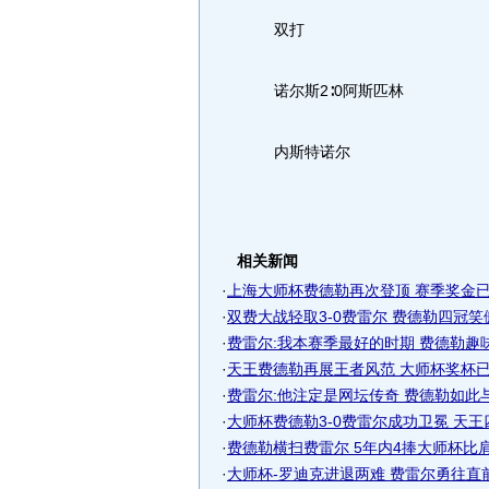
双打
诺尔斯2∶0阿斯匹林
内斯特诺尔
相关新闻
·
上海大师杯费德勒再次登顶 赛季奖金已
·
双费大战轻取3-0费雷尔 费德勒四冠
·
费雷尔:我本赛季最好的时期 费德勒趣
·
天王费德勒再展王者风范 大师杯奖杯已增
·
费雷尔:他注定是网坛传奇 费德勒如此
·
大师杯费德勒3-0费雷尔成功卫冕 天
·
费德勒横扫费雷尔 5年内4捧大师杯比
·
大师杯-罗迪克进退两难 费雷尔勇往直