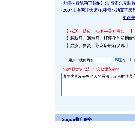
·
大师杯费德勒再胜纳达尔 费雷尔完胜首次
·
2007上海网球大师杯:费雷尔纳豆晋级悬念
更多
【
祛斑、祛痘、祛疮—美女宝典！
】
【
脂肪肝、酒精肝、肝硬化的前期症
【
湿疹、皮炎、荨麻疹最新发现
】
用户：
匿名
*搜狗拼音输入法，中文处理专家>>
Sogou推广服务