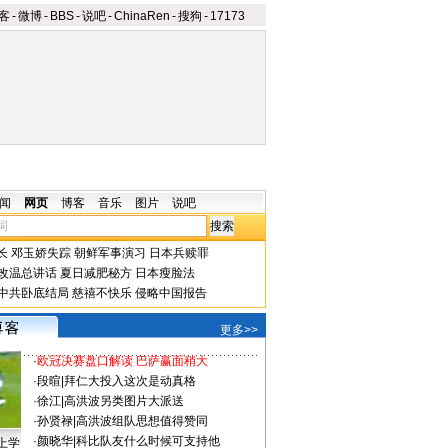
客
-
微博
-
BBS
-
说吧
-
ChinaRen
-
搜狗
-
17173
闻
网页
博客
音乐
图片
说吧
长
邓玉娇失踪
朝鲜军事演习
日本兵赎罪
改温总讲话
夏日减肥秘方
日本瘦脸法
中共卧底结局
慈禧不快乐
侵略中国报告
更多>>
·
欧冠决赛盘口解读 巴萨赢面稍大
·
段暄
|
拜仁大投入这次是动真格
·
徐江
|
高洪波另类图片大派送
·
孙贤禄
|
高洪波组队思想值得赞同
·
颜晓华
|
科比队友什么时候可支持他
上学