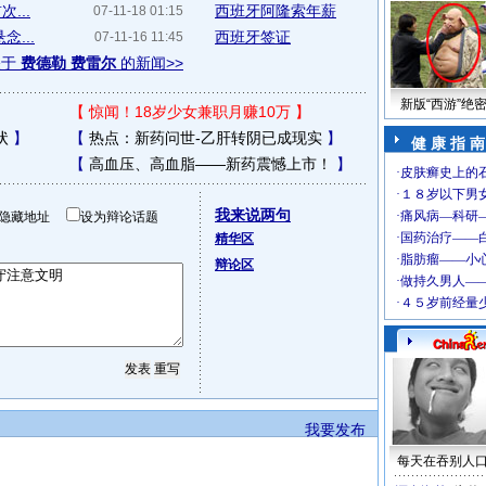
...
西班牙阿隆索年薪
07-11-18 01:15
...
西班牙签证
07-11-16 11:45
关于
费德勒 费雷尔
的新闻>>
新版“西游”绝
【
惊闻！18岁少女兼职月赚10万
】
状
】
【
热点：新药问世-乙肝转阴已成现实
】
健 康 指 南
【
高血压、高血脂——新药震憾上市！
】
我来说两句
隐藏地址
设为辩论话题
精华区
辩论区
我要发布
每天在吞别人