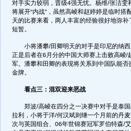
对手实力较弱，晋级4强无忧。杨维/张洁雯
将展开“内战”，虽然高崚和赵婷婷是临时搭
天的比赛来看，两人丰富的经验很好地弥补
短暂。
小将潘攀/田卿明天的对手是印尼的纳西
正是后者在6月分的中国大师赛上击败高崚/
军。潘攀和田卿的表现将关系到中国队能否
金牌。
看点三：混双迎来恶战
郑波/高崚在四分之一决赛中对手是泰国
拉利，小将于洋/何汉斌则继一个月前的丹
次与英国组合、06年世锦赛冠军罗伯特森/