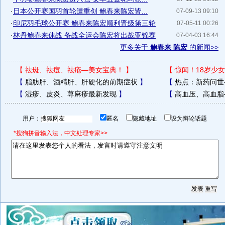
·
日本公开赛国羽首轮遭重创 鲍春来陈宏皆...
07-09-13 09:10
·
印尼羽毛球公开赛 鲍春来陈宏顺利晋级第三轮
07-05-11 00:26
·
林丹鲍春来休战 备战全运会陈宏将出战亚锦赛
07-04-03 16:44
更多关于
鲍春来 陈宏
的新闻>>
【
祛斑、祛痘、祛疮—美女宝典！
】
【
惊闻！18岁少女
【
脂肪肝、酒精肝、肝硬化的前期症状
】
【
热点：新药问世
【
湿疹、皮炎、荨麻疹最新发现
】
【
高血压、高血脂
用户：
匿名
隐藏地址
设为辩论话题
*搜狗拼音输入法，中文处理专家>>