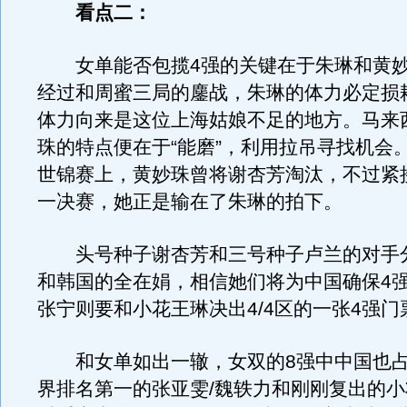
看点二：
女单能否包揽4强的关键在于朱琳和黄妙
经过和周蜜三局的鏖战，朱琳的体力必定损
体力向来是这位上海姑娘不足的地方。马来
珠的特点便在于“能磨”，利用拉吊寻找机会
世锦赛上，黄妙珠曾将谢杏芳淘汰，不过紧
一决赛，她正是输在了朱琳的拍下。
头号种子谢杏芳和三号种子卢兰的对手
和韩国的全在娟，相信她们将为中国确保4
张宁则要和小花王琳决出4/4区的一张4强门
和女单如出一辙，女双的8强中中国也占
界排名第一的张亚雯/魏轶力和刚刚复出的小