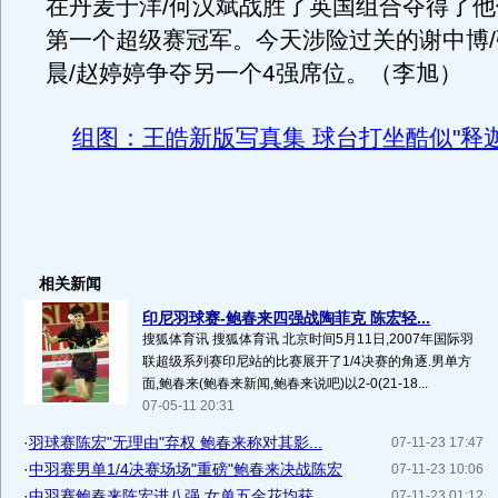
在丹麦于洋/何汉斌战胜了英国组合夺得了
第一个超级赛冠军。今天涉险过关的谢中博
晨/赵婷婷争夺另一个4强席位。（李旭）
组图：王皓新版写真集 球台打坐酷似"释迦
相关新闻
印尼羽球赛-鲍春来四强战陶菲克 陈宏轻...
搜狐体育讯 搜狐体育讯 北京时间5月11日,2007年国际羽
联超级系列赛印尼站的比赛展开了1/4决赛的角逐.男单方
面,鲍春来(鲍春来新闻,鲍春来说吧)以2-0(21-18...
07-05-11 20:31
·
羽球赛陈宏"无理由"弃权 鲍春来称对其影...
07-11-23 17:47
·
中羽赛男单1/4决赛场场"重磅"鲍春来决战陈宏
07-11-23 10:06
·
中羽赛鲍春来陈宏进八强 女单五金花均获...
07-11-23 01:12