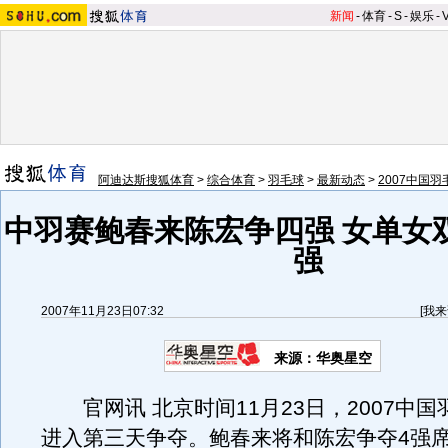
新闻
-
体育
-
S
-
娱乐
-
阿迪达斯搜狐体育
>
综合体育
>
羽毛球
>
最新动态
>
2007中国
中羽赛鲍春来陈宏争四强 女单女
强
2007年11月23日07:32
[
我来
来源：华奥星空
官网讯 北京时间11月23日，2007中国
进入第三天争夺。鲍春来将和陈宏争夺4强