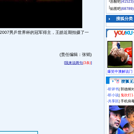
苏醒吧
(41523)
贴图吧
(68789)
搜狐分类
007男乒世界杯的冠军得主，王皓近期拍摄了一
(责任编辑：张韬)
[
我来说两句
(3条)
]
·
听评书
|
郭德纲
·
听小说
|
鬼吹灯1
·
共享区
|
手机病