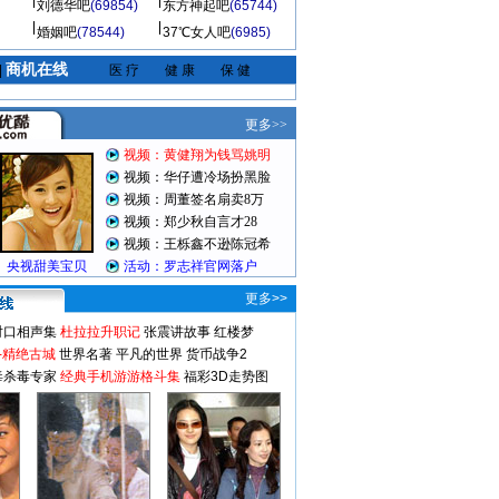
刘德华吧
(69854)
东方神起吧
(65744)
婚姻吧
(78544)
37℃女人吧
(6985)
商机在线
|
医 疗
健 康
保 健
更多>>
对口相声集
杜拉拉升职记
张震讲故事
红楼梦
-精绝古城
世界名著
平凡的世界
货币战争2
毒杀毒专家
经典手机游游格斗集
福彩3D走势图