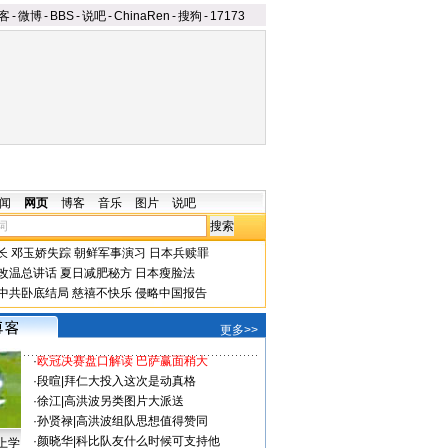
客
-
微博
-
BBS
-
说吧
-
ChinaRen
-
搜狗
-
17173
闻
网页
博客
音乐
图片
说吧
长
邓玉娇失踪
朝鲜军事演习
日本兵赎罪
改温总讲话
夏日减肥秘方
日本瘦脸法
中共卧底结局
慈禧不快乐
侵略中国报告
更多>>
·
欧冠决赛盘口解读 巴萨赢面稍大
·
段暄
|
拜仁大投入这次是动真格
·
徐江
|
高洪波另类图片大派送
·
孙贤禄
|
高洪波组队思想值得赞同
·
颜晓华
|
科比队友什么时候可支持他
上学