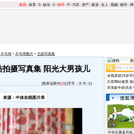
新闻
-
体育
-
S
-
娱乐
-
V
-
财经
-
IT
-
汽车
-
房产
-
家居
-
女人
-
视频
-
邮件
-
博
>
乒乓球
>
乒乓球图片
>
王皓写真集
新
皓拍摄写真集 阳光大男孩儿
央视质疑29岁市
石首网站被黑
篡
[
我来说两句
(3)
] [字号：
大
中
小
]
宋美龄牛奶洗澡
来源：中体在线图片库
中学生乘直升机