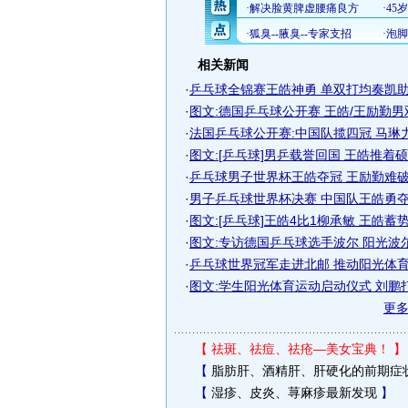
相关新闻
·
乒乓球全锦赛王皓神勇 单双打均奏凯助八
·
图文:德国乒乓球公开赛 王皓/王励勤
·
法国乒乓球公开赛:中国队揽四冠 马琳
·
图文:[乒乓球]男乒载誉回国 王皓推着
·
乒乓球男子世界杯王皓夺冠 王励勤难破怪
·
男子乒乓球世界杯决赛 中国队王皓勇夺男
·
图文:[乒乓球]王皓4比1柳承敏 王皓蓄
·
图文:专访德国乒乓球选手波尔 阳光波
·
乒乓球世界冠军走进北邮 推动阳光体育运
·
图文:学生阳光体育运动启动仪式 刘鹏
更
【
祛斑、祛痘、祛疮—美女宝典！
】
【
脂肪肝、酒精肝、肝硬化的前期症
【
湿疹、皮炎、荨麻疹最新发现
】