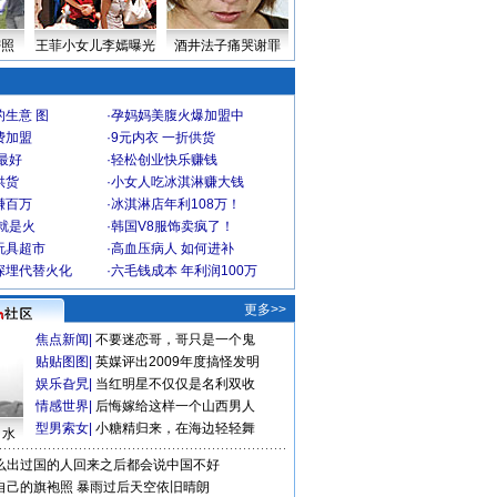
密照
王菲小女儿李嫣曝光
酒井法子痛哭谢罪
生意 图
·
孕妈妈美腹火爆加盟中
费加盟
·
9元内衣 一折供货
最好
·
轻松创业快乐赚钱
供货
·
小女人吃冰淇淋赚大钱
赚百万
·
冰淇淋店年利108万！
就是火
·
韩国V8服饰卖疯了！
玩具超市
·
高血压病人 如何进补
深埋代替火化
·
六毛钱成本 年利润100万
更多>>
焦点新闻
|
不要迷恋哥，哥只是一个鬼
贴贴图图
|
英媒评出2009年度搞怪发明
娱乐旮旯
|
当红明星不仅仅是名利双收
情感世界
|
后悔嫁给这样一个山西男人
型男索女
|
小糖精归来，在海边轻轻舞
口水
么出过国的人回来之后都会说中国不好
自己的旗袍照
暴雨过后天空依旧晴朗