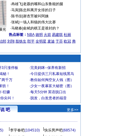
·
冉雄飞
|
老聂的嘴和山东鲁能的腿
·
马寅
|
陈忠和离开女排的日子
·
陈书佳
|
谢杏芳被叫阿姨
·
张斌
|
一场人和猫的伟大比赛
·
马晓春
|
俞斌的棋王是谁封的？
曝光
热点标签：
NBA
姚明
火箭
易建联
杜丽
治郅
刘翔
殷铁生
郎平
全明星
麦迪
于芬
欧冠
弗
开3只涨停板
·
完美妈咪--保养有新招
大揭秘！
·
今日提供三只私幕短线黑马
了两千万
·
教你如何掏空女人钱（图）
家纺！
·
少女一夜暴富大秘密（图）
-狂赚
·
每天5分钟 英语脱口出
到你尖叫！
·
脱发，白发患者的福音
说 吧
更多>>
5)
李宇春吧
(104510)
快乐男声吧
(68574)