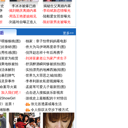
情史
李冰冰被爆已婚
揭秘生父离婚内幕
孕
·
揭刘晓庆离婚内幕
·
李幼斌新恋情曝光
婚
·
周迅王艳婆媳相见
·
陆毅爱女照首曝光
折
·
刘嘉玲自曝正造人
·
陈好新男友被曝光
 后
更多>>
喂猕猴桃(图)
·
独家：章子怡带妈妈看电影
好身材(图)
·
佟大为马伊琍再度牵手(图)
秀性感(图)
·
倪萍赵忠祥十年后再携手
服装皆为租赁
·
刘涛富豪老公为家产求生子
颜乘地铁被拍
·
舒淇醉酒瞬间惨被抓拍(图)
做活体解剖
·
实拍漂亮的地摊西施(组图)
的暴烈脾气
·
世界九大罪恶之城(组图)
遇灵异事件
·
李孝利新欢私密视频曝光
成命案导火索
·
孟庭苇可爱儿子最新照(图)
：加入我们吧！
·
点击进入搜狐娱乐影视库
howGirl
·
游戏史上最般配的十对情侣
2》送票！
·
张元首透露戒毒生活
湘胎教
·
令人惊叹太空步下楼方式