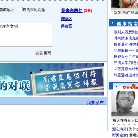
隐藏地址
设为辩论话题
我来说两句
(3条)
新版“西游”绝
精华区
健 康 指 南
辩论区
·
做别人没想到的
·
时尚情趣店免
·
投资最小 生意
·
品牌服饰一折
·
投资办小厂年
·
开清大学习吧 
·
２万开新奇特
·
尊重遇难遗体
我要发布
每天在吞别人
漂在海外
|
为什
型男索女
|
晒晒