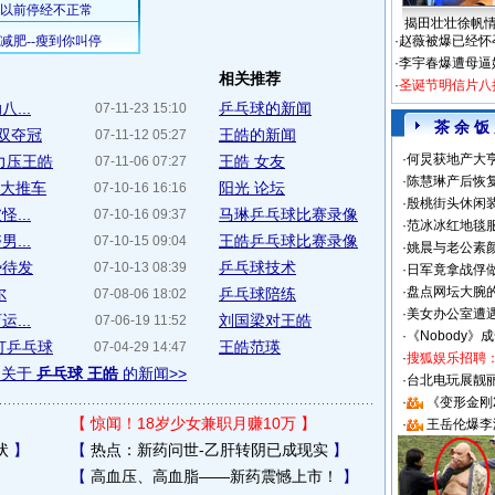
揭田壮壮徐帆
·
赵薇被爆已经怀
·
李宇春爆遭母逼
相关推荐
·
圣诞节明信片八
...
乒乓球的新闻
07-11-23 15:10
茶 余 饭
男双夺冠
王皓的新闻
07-11-12 05:27
·
何炅获地产大亨
力压王皓
王皓 女友
07-11-06 07:27
·
陈慧琳产后恢复
硕大推车
阳光 论坛
07-10-16 16:16
·
殷桃街头休闲装
...
马琳乒乓球比赛录像
07-10-16 09:37
·
范冰冰红地毯
...
王皓乒乓球比赛录像
07-10-15 09:04
·
姚晨与老公素
势待发
乒乓球技术
07-10-13 08:39
·
日军竟拿战俘
·
盘点网坛大腕
尔
乒乓球陪练
07-08-06 18:02
·
美女办公室遭
...
刘国梁对王皓
07-06-19 11:52
·
《Nobody》
打乒乓球
王皓范瑛
07-04-29 14:47
·
搜狐娱乐招聘
多关于
乒乓球 王皓
的新闻>>
·
台北电玩展靓丽S
·
《变形金刚
【
惊闻！18岁少女兼职月赚10万
】
·
王岳伦爆李
状
】
【
热点：新药问世-乙肝转阴已成现实
】
【
高血压、高血脂——新药震憾上市！
】