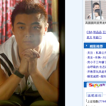
高圆圆同居男友
CBA
郭晶晶
王
老大
年龄门
精彩推荐
·
关注：私幕公
·
美女--丰胸--
·
穷小子三年赚
·
会呼吸的 生态
·
开教育玩具超市
·
睡觉减肥--瘦
说 吧 排 行
上证指数
(7744