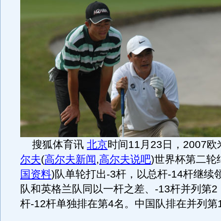
搜狐体育讯
北京
时间11月23日，2007
尔夫
(
高尔夫新闻
,
高尔夫说吧
)
世界杯第二轮
国资料
)
队单轮打出-3杆，以总杆-14杆继续
队和英格兰队同以一杆之差、-13杆并列第
杆-12杆单独排在第4名。中国队排在并列第