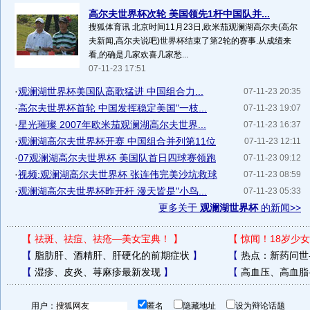
高尔夫世界杯次轮 美国领先1杆中国队并...
搜狐体育讯 北京时间11月23日,欧米茄观澜湖高尔夫(高尔
夫新闻,高尔夫说吧)世界杯结束了第2轮的赛事.从成绩来
看,的确是几家欢喜几家愁...
07-11-23 17:51
·
观澜湖世界杯美国队高歌猛进 中国组合力...
07-11-23 20:35
·
高尔夫世界杯首轮 中国发挥稳定美国"一枝...
07-11-23 19:07
·
星光璀璨 2007年欧米茄观澜湖高尔夫世界...
07-11-23 16:37
·
观澜湖高尔夫世界杯开赛 中国组合并列第11位
07-11-23 12:11
·
07观澜湖高尔夫世界杯 美国队首日四球赛领跑
07-11-23 09:12
·
视频:观澜湖高尔夫世界杯 张连伟完美沙坑救球
07-11-23 08:59
·
观澜湖高尔夫世界杯昨开杆 漫天皆是"小鸟...
07-11-23 05:33
更多关于
观澜湖世界杯
的新闻>>
【
祛斑、祛痘、祛疮—美女宝典！
】
【
惊闻！18岁少女
【
脂肪肝、酒精肝、肝硬化的前期症状
】
【
热点：新药问世
【
湿疹、皮炎、荨麻疹最新发现
】
【
高血压、高血脂
用户：
匿名
隐藏地址
设为辩论话题