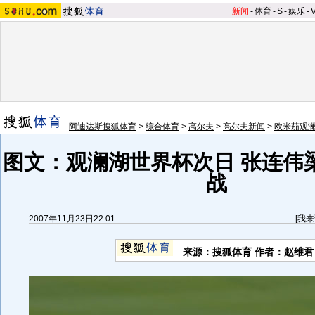
新闻
-
体育
-
S
-
娱乐
-
阿迪达斯搜狐体育
>
综合体育
>
高尔夫
>
高尔夫新闻
>
欧米茄观
图文：观澜湖世界杯次日 张连伟
战
2007年11月23日22:01
[
我来
来源：搜狐体育 作者：赵维君