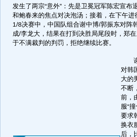
发生了两宗“意外”：先是卫冕冠军陈宏宣布
和鲍春来的焦点对决泡汤；接着，在下午进
1/8决赛中，中国队组合谢中博/郭振东对阵
成/李龙大，结果在打到决胜局尾段时，郑在
于不满裁判的判罚，拒绝继续比赛。
谢中
对韩
大的
不断
前，
服“
要求
换衣
后，