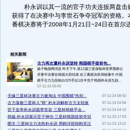
朴永训以其一流的官子功夫连扳两盘击
获得了在决赛中与李世石争夺冠军的资格。
番棋决赛将于2008年1月21日~24日在首尔
相关新闻
古力再次遭朴永训逆转 韩国棋手提前包...
扬子晚报网消息 昨天下午,第12届三星保险杯世界围棋公
开赛半决赛在韩国大田结束.在三番棋决胜局较量中,中国
棋手古力九段执白325手以1目半负于韩国朴永训九段...
07-11-24 00:40
·
无缘三星杯决赛古力被淘汰 中国围棋"伤别...
07-11-24 08:42
·
古力落败三星杯入"韩" 朴永训解析古力太轻敌
07-11-24 04:58
·
官子皇帝朴永训面带笑容 三星杯韩棋手会...
07-11-24 04:10
·
韩媒:朴永训展示官子神功 三星杯韩国提前夺冠
07-11-23 17:03
·
图文:三星杯古力决胜朴永训 周鹤洋邵炜刚关注
07-11-23 13:22