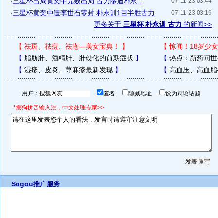
·
三星杯出局黄奕中完败出局 古力惨遭朴永...
07-11-23 03:44
·
三星杯黄奕中遭李世石零封 朴永训1目半胜古力
07-11-23 03:19
更多关于
三星杯 朴永训 古力
的新闻>>
【
祛斑、祛痘、祛疮—美女宝典！
】
【
惊闻！18岁少女
【
脂肪肝、酒精肝、肝硬化的前期症状
】
【
热点：新药问世
【
湿疹、皮炎、荨麻疹最新发现
】
【
高血压、高血脂
用户：
匿名
隐藏地址
设为辩论话题
*搜狗拼音输入法，中文处理专家>>
Sogou推广服务