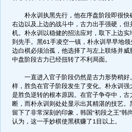
朴永训执黑先行，他在序盘阶段即很快
右边以及上边的战斗中，古力出手强硬，但
机。朴永训以稳健的招法应对，取下上边实
到先手。黑61手凌空一镇，朴永训早早地领
边白棋必须治孤，他选择了与左上联络并威
中盘阶段古力已经扭转了不利局面。
一直进入官子阶段仍然是古力形势稍好
样，胜负在官子阶段发生了变化。朴永训强
是胜负逆转的根本原因。在官子争夺中，古
断，而朴永训则处处显示出其精湛的技艺。黑
留下了非常深刻的印象，韩国“初段之王”韩
认为，这一手妙棋使黑棋赚了1目以上。