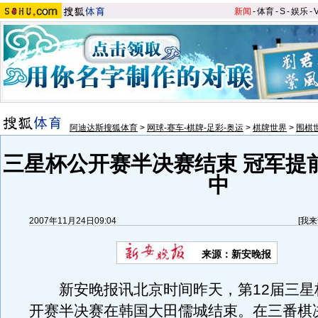
新闻
-
体育
-
S
-
娱乐
-
阿迪达斯搜狐体育
>
网球-赛车-棋牌-足彩-奥运
>
棋牌世界
>
围棋
三星杯公开赛半决赛结束 冠军提
中
2007年11月24日09:04
[
我来
来源：新安晚报
新安晚报讯北京时间昨天，第12届三星
开赛半决赛在韩国大田儒城结束。在三番棋