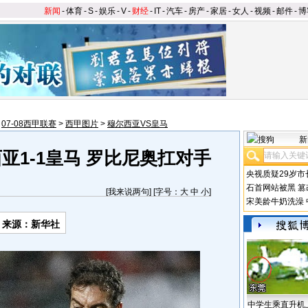
新闻
-
体育
-
S
-
娱乐
-
V
-
财经
-
IT
-
汽车
-
房产
-
家居
-
女人
-
视频
-
邮件
-
博
>
07-08西甲联赛
>
西甲图片
>
穆尔西亚VS皇马
新
亚1-1皇马 罗比尼奥扛对手
央视质疑29岁市
石首网站被黑
篡
[
我来说两句
] [字号：
大
中
小
]
宋美龄牛奶洗澡
来源：新华社
中学生乘直升机