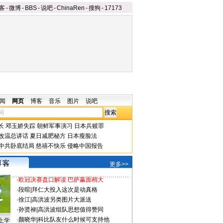
客
-
微博
-
BBS
-
说吧
-
ChinaRen
-
搜狗
-
17173
闻
网页
博客
音乐
图片
说吧
长
邓玉娇失踪
朝鲜军事演习
日本兵赎罪
改温总讲话
夏日减肥秘方
日本瘦脸法
中共卧底结局
慈禧不快乐
侵略中国报告
更多>>
·
欧冠决赛盘口解读 巴萨赢面稍大
·
段暄
|
拜仁大投入这次是动真格
·
徐江
|
高洪波另类图片大派送
·
孙贤禄
|
高洪波组队思想值得赞同
·
颜晓华
|
科比队友什么时候可支持他
上学