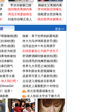
情史
李冰冰被爆已婚
揭秘生父离婚内幕
孕
·
揭刘晓庆离婚内幕
·
李幼斌新恋情曝光
婚
·
周迅王艳婆媳相见
·
陆毅爱女照首曝光
折
·
刘嘉玲自曝正造人
·
陈好新男友被曝光
 后
更多>>
喂猕猴桃(图)
·
独家：章子怡带妈妈看电影
好身材(图)
·
佟大为马伊琍再度牵手(图)
秀性感(图)
·
倪萍赵忠祥十年后再携手
服装皆为租赁
·
刘涛富豪老公为家产求生子
颜乘地铁被拍
·
舒淇醉酒瞬间惨被抓拍(图)
做活体解剖
·
实拍漂亮的地摊西施(组图)
的暴烈脾气
·
世界九大罪恶之城(组图)
遇灵异事件
·
李孝利新欢私密视频曝光
成命案导火索
·
孟庭苇可爱儿子最新照(图)
：加入我们吧！
·
点击进入搜狐娱乐影视库
howGirl
·
游戏史上最般配的十对情侣
2》送票！
·
张元首透露戒毒生活
湘胎教
·
令人惊叹太空步下楼方式