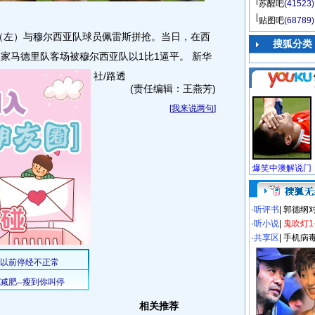
苏醒吧
(41523)
贴图吧
(68789)
（左）与穆尔西亚队球员佩雷斯拼抢。当日，在西
搜狐分类
家马德里队客场被穆尔西亚队以1比1逼平。 新华
社/路透
(责任编辑：王燕芳)
[
我来说两句
]
·
听评书
|
郭德纲
·
听小说
|
鬼吹灯1
·
共享区
|
手机病
相关推荐