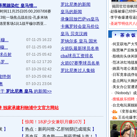
罗比尼奥的新闻
黑踹染红 皇马惜...
揭田壮壮徐帆
11月25日05:00,2007/08赛
皇马的新闻
·
赵薇被爆已经怀
3轮一场焦点战在拉-孔多米纳
·
李宇春爆遭母逼
录像回放巴萨vs皇马
里客场1比1战平穆尔西亚...
·
圣诞节明信片八
卡佩罗转会皇马价位
皇马 贝克汉姆
茶 余 饭
...
07-11-25 16:22
罗纳尔多 皇马 国米
·
何炅获地产大亨
...
07-11-25 05:49
火箭队最新球员名单
·
陈慧琳产后恢复
头球点射
07-11-25 05:42
cba球员工资排名
·
殷桃街头休闲装
...
07-11-12 17:20
·
范冰冰红地毯
火箭07赛季球员名单
·
姚晨与老公素
07-10-29 02:42
罗比尼奥过人集锦
·
日军竟拿战俘
奥被绊倒
07-10-25 09:42
·
盘点网坛大腕
奥
07-10-21 23:04
·
美女办公室遭
关于
罗比尼奥 皇马
的新闻>>
·
《Nobody》
·
搜狐娱乐招聘
·
台北电玩展靓丽S
伴 独家承建利物浦中文官方网站
·
《变形金刚
·
王岳伦爆李
【
惊闻！18岁少女兼职月赚10万
】
状
】
【
热点：新药问世-乙肝转阴已成现实
】
【
高血压、高血脂——新药震憾上市！
】