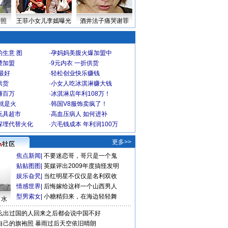
密照
王菲小女儿李嫣曝光
酒井法子痛哭谢罪
生意 图
·
孕妈妈美腹火爆加盟中
费加盟
·
9元内衣 一折供货
最好
·
轻松创业快乐赚钱
供货
·
小女人吃冰淇淋赚大钱
赚百万
·
冰淇淋店年利108万！
就是火
·
韩国V8服饰卖疯了！
玩具超市
·
高血压病人 如何进补
深埋代替火化
·
六毛钱成本 年利润100万
更多>>
焦点新闻
|
不要迷恋哥，哥只是一个鬼
贴贴图图
|
英媒评出2009年度搞怪发明
娱乐旮旯
|
当红明星不仅仅是名利双收
情感世界
|
后悔嫁给这样一个山西男人
型男索女
|
小糖精归来，在海边轻轻舞
口水
么出过国的人回来之后都会说中国不好
自己的旗袍照
暴雨过后天空依旧晴朗