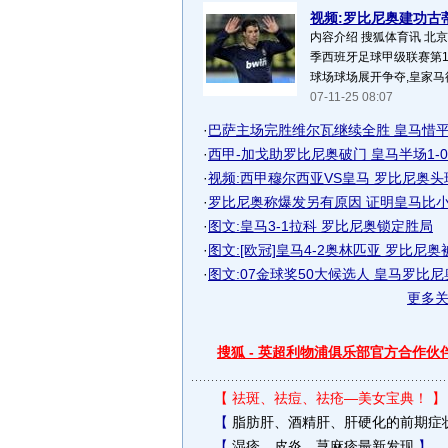
视频:罗比尼奥建功古蒂
内容介绍 搜狐体育讯 北京时间
季西班牙足球甲级联赛第1
球场球场展开争夺,皇家马德
07-11-25 08:07
·
巴萨主场完胜维尔瓦继续全胜 皇马惜平穆
·
西甲-加戈助罗比尼奥破门 皇马半场1-0穆
·
视频:西甲穆尔西亚VS皇马 罗比尼奥
·
罗比尼奥称爆发另有原因 证明皇马比小罗
·
图文:皇马3-1拉科 罗比尼奥锁定胜局
·
图文:[欧冠]皇马4-2奥林匹亚 罗比尼
·
图文:07金球奖50大候选人 皇马罗比尼
更多
搜狐 - 英超利物浦俱乐部官方合作伙
【
祛斑、祛痘、祛疮—美女宝典！
】
【
脂肪肝、酒精肝、肝硬化的前期症
【
湿疹、皮炎、荨麻疹最新发现
】