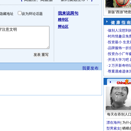
新版“西游”绝
我来说两句
隐藏地址
设为辩论话题
精华区
健 康 指 南
辩论区
·
做别人没想到的
·
时尚情趣店免
·
投资最小 生意
·
品牌服饰一折
·
投资办小厂年
·
开清大学习吧 
·
２万开新奇特
我要发布
·
尊重遇难遗体
每天在吞别人
漂在海外
|
为什
型男索女
|
晒晒