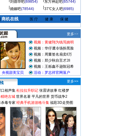
刘德华吧
(69854)
东方神起吧
(65744)
婚姻吧
(78544)
37℃女人吧
(6985)
商机在线
|
医 疗
健 康
保 健
更多>>
对口相声集
杜拉拉升职记
张震讲故事
红楼梦
-精绝古城
世界名著
平凡的世界
货币战争2
毒杀毒专家
经典手机游游格斗集
福彩3D走势图