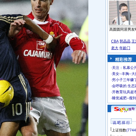
高圆圆同居男友
CBA
郭晶晶
王
老大
年龄门
精彩推荐
·
关注：私幕公
·
美女--丰胸--
·
穷小子三年赚
·
会呼吸的 生态
·
开教育玩具超市
·
睡觉减肥--瘦
说 吧 排 行
上证指数
(7744