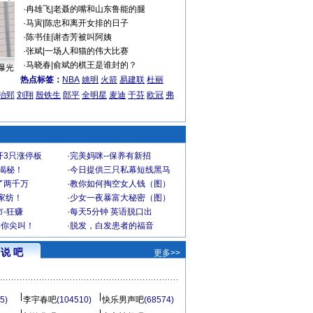
·
冉雄飞
|
老聂的嘴和山东鲁能的腿
·
马寅
|
陈忠和离开女排的日子
·
陈书佳
|
谢杏芳被叫阿姨
·
张斌
|
一场人和猫的伟大比赛
·
马晓春
|
俞斌的棋王是谁封的？
曝光
热点标签：
NBA
姚明
火箭
易建联
杜丽
治郅
刘翔
殷铁生
郎平
全明星
麦迪
于芬
欧冠
弗
开3只涨停板
·
完美妈咪--保养有新招
大揭秘！
·
今日提供三只私幕短线黑马
了两千万
·
教你如何掏空女人钱（图）
家纺！
·
少女一夜暴富大秘密（图）
-狂赚
·
每天5分钟 英语脱口出
到你尖叫！
·
脱发，白发患者的福音
说 吧
更多>>
5)
李宇春吧
(104510)
快乐男声吧
(68574)