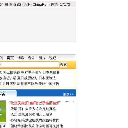
客
-
微博
-
BBS
-
说吧
-
ChinaRen
-
搜狗
-
17173
闻
网页
博客
音乐
图片
说吧
长
邓玉娇失踪
朝鲜军事演习
日本兵赎罪
改温总讲话
夏日减肥秘方
日本瘦脸法
中共卧底结局
慈禧不快乐
侵略中国报告
更多>>
·
欧冠决赛盘口解读 巴萨赢面稍大
·
段暄
|
拜仁大投入这次是动真格
·
徐江
|
高洪波另类图片大派送
·
孙贤禄
|
高洪波组队思想值得赞同
·
颜晓华
|
科比队友什么时候可支持他
上学