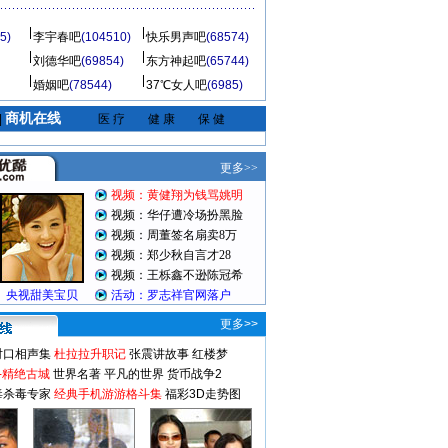
5)
李宇春吧
(104510)
快乐男声吧
(68574)
刘德华吧
(69854)
东方神起吧
(65744)
婚姻吧
(78544)
37℃女人吧
(6985)
商机在线
|
医 疗
健 康
保 健
更多>>
对口相声集
杜拉拉升职记
张震讲故事
红楼梦
-精绝古城
世界名著
平凡的世界
货币战争2
毒杀毒专家
经典手机游游格斗集
福彩3D走势图