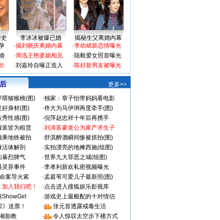
情史
李冰冰被爆已婚
揭秘生父离婚内幕
孕
·
揭刘晓庆离婚内幕
·
李幼斌新恋情曝光
婚
·
周迅王艳婆媳相见
·
陆毅爱女照首曝光
折
·
刘嘉玲自曝正造人
·
陈好新男友被曝光
 后
更多>>
喂猕猴桃(图)
·
独家：章子怡带妈妈看电影
好身材(图)
·
佟大为马伊琍再度牵手(图)
秀性感(图)
·
倪萍赵忠祥十年后再携手
服装皆为租赁
·
刘涛富豪老公为家产求生子
颜乘地铁被拍
·
舒淇醉酒瞬间惨被抓拍(图)
做活体解剖
·
实拍漂亮的地摊西施(组图)
的暴烈脾气
·
世界九大罪恶之城(组图)
遇灵异事件
·
李孝利新欢私密视频曝光
成命案导火索
·
孟庭苇可爱儿子最新照(图)
：加入我们吧！
·
点击进入搜狐娱乐影视库
howGirl
·
游戏史上最般配的十对情侣
2》送票！
·
张元首透露戒毒生活
湘胎教
·
令人惊叹太空步下楼方式