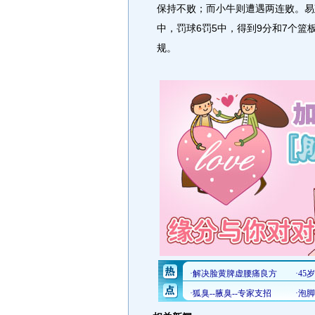
保持不败；而小牛则遭遇两连败。易
中，罚球6罚5中，得到9分和7个篮
规。