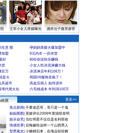
密照
王菲小女儿李嫣曝光
酒井法子痛哭谢罪
生意 图
·
孕妈妈美腹火爆加盟中
费加盟
·
9元内衣 一折供货
最好
·
轻松创业快乐赚钱
供货
·
小女人吃冰淇淋赚大钱
赚百万
·
冰淇淋店年利108万！
就是火
·
韩国V8服饰卖疯了！
玩具超市
·
高血压病人 如何进补
深埋代替火化
·
六毛钱成本 年利润100万
更多>>
焦点新闻
|
不要迷恋哥，哥只是一个鬼
贴贴图图
|
英媒评出2009年度搞怪发明
娱乐旮旯
|
当红明星不仅仅是名利双收
情感世界
|
后悔嫁给这样一个山西男人
型男索女
|
小糖精归来，在海边轻轻舞
口水