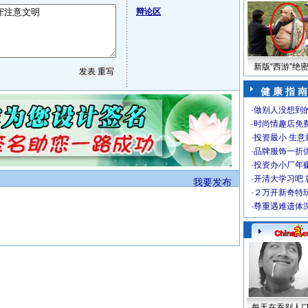
辩论区
新版“西游”绝
健 康 指 南
·
做别人没想到的
·
时尚情趣店免
·
投资最小 生意
·
品牌服饰一折
·
投资办小厂年
·
开清大学习吧 
我要发布
·
２万开新奇特
·
尊重遇难遗体
每天在吞别人