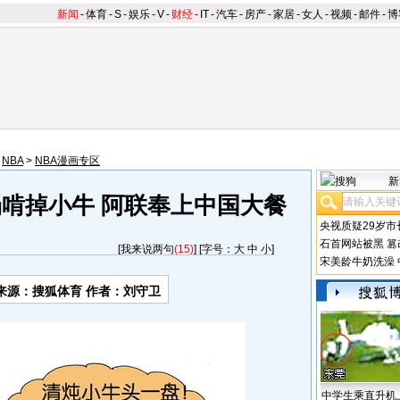
新闻
-
体育
-
S
-
娱乐
-
V
-
财经
-
IT
-
汽车
-
房产
-
家居
-
女人
-
视频
-
邮件
-
博
>
NBA
>
NBA漫画专区
新
场啃掉小牛 阿联奉上中国大餐
央视质疑29岁市
石首网站被黑
篡
[
我来说两句
(15)
] [字号：
大
中
小
]
宋美龄牛奶洗澡
来源：搜狐体育 作者：刘守卫
中学生乘直升机