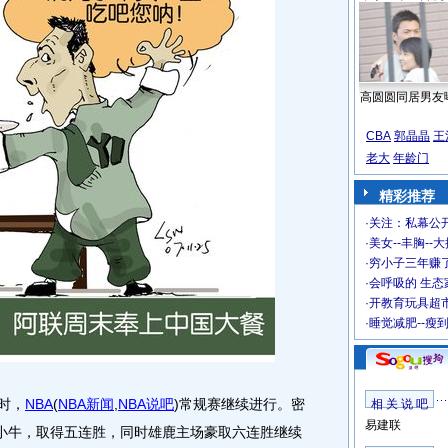
高圆圆同居男友
CBA
郭晶晶
王
老大
年龄门
精彩推荐
·
关注：私幕公
·
美女--丰胸--
·
穷小子三年赚
·
会呼吸的 生态
·
开教育玩具超市
·
睡觉减肥--瘦
0时，
NBA
(
NBA新闻
,
NBA说吧
)
常规赛继续进行。密
相 关 说 吧
易建联
斯小牛，取得五连胜，同时雄鹿主场豪取六连胜继续