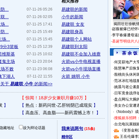
相关推荐
...
易建联的新闻
07-11-26 05:26
...
小牛的新闻
07-11-26 02:05
...
易建联 女友
揭田壮壮徐帆
07-11-25 17:41
·
赵薇被爆已经怀
...
易建联身高
07-11-25 15:49
·
李宇春爆遭母逼
...
易建联个人网站
07-11-25 15:45
·
圣诞节明信片八
砍9分3篮板
易建联到太阳
07-11-25 12:39
茶 余 饭
诺维斯基
易建联不会加入雄鹿
07-11-25 10:02
魔鬼主场
火箭vs小牛电视直播
07-11-23 20:04
·
何炅获地产大亨
·
陈慧琳产后恢复
主场不败
火箭vs小牛现场直播
07-11-23 06:08
·
殷桃街头休闲装
擒下湖人
火箭 姚明 小牛
07-11-22 11:55
·
范冰冰红地毯
多关于
易建联 小牛
的新闻>>
·
姚晨与老公素
·
日军竟拿战俘
【
惊闻！18岁少女兼职月赚10万
】
·
盘点网坛大腕
状
】
【
热点：新药问世-乙肝转阴已成现实
】
·
美女办公室遭
·
《Nobody》
【
高血压、高血脂——新药震憾上市！
】
·
搜狐娱乐招聘
·
台北电玩展靓丽S
隐藏地址
设为辩论话题
我来说两句
(15条)
·
《变形金刚
·
王岳伦爆李
精华区