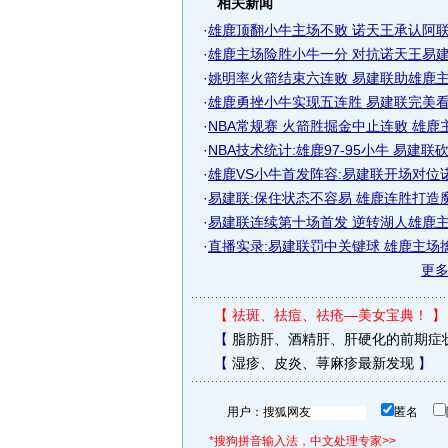
相关新闻
·
雄鹿顶翻小牛主场不败 诺天王承认阿联防
·
雄鹿主场险胜小牛一分 对抗诺天王易建联
·
姚明率火箭结束六连败 易建联助雄鹿主场
·
雄鹿勇挫小牛实现五连胜 易建联完美看防
·
NBA常规赛 火箭胜掘金中止连败 雄鹿主场
·
NBA技术统计:雄鹿97-95小牛 易建联
·
雄鹿VS小牛首发阵容:易建联开场对位
·
易建联:保住状态不容易 雄鹿连胜打造
·
易建联连续第十场首发 逆转湖人雄鹿
·
直播实录:易建联罚中关键球 雄鹿主场
更
【
祛斑、祛痘、祛疮—美女宝典！
】
【
脂肪肝、酒精肝、肝硬化的前期症
【
湿疹、皮炎、荨麻疹最新发现
】
用户：
匿名
*搜狗拼音输入法，中文处理专家>>