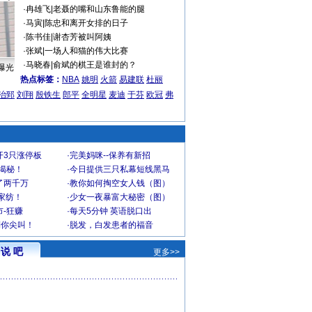
·
冉雄飞
|
老聂的嘴和山东鲁能的腿
·
马寅
|
陈忠和离开女排的日子
·
陈书佳
|
谢杏芳被叫阿姨
·
张斌
|
一场人和猫的伟大比赛
·
马晓春
|
俞斌的棋王是谁封的？
曝光
热点标签：
NBA
姚明
火箭
易建联
杜丽
治郅
刘翔
殷铁生
郎平
全明星
麦迪
于芬
欧冠
弗
开3只涨停板
·
完美妈咪--保养有新招
大揭秘！
·
今日提供三只私幕短线黑马
了两千万
·
教你如何掏空女人钱（图）
家纺！
·
少女一夜暴富大秘密（图）
-狂赚
·
每天5分钟 英语脱口出
到你尖叫！
·
脱发，白发患者的福音
说 吧
更多>>