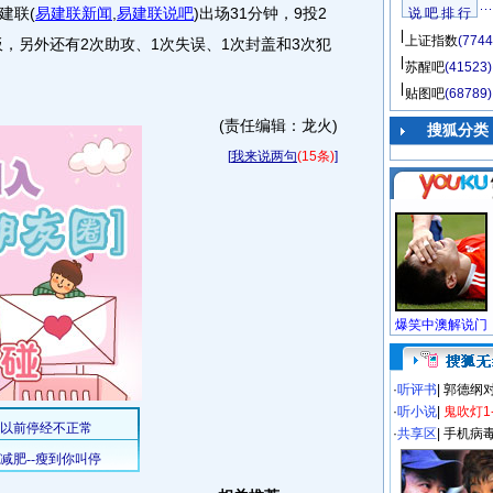
建联
(
易建联新闻
,
易建联说吧
)
出场31分钟，9投2
说 吧 排 行
上证指数
(7744
板，另外还有2次助攻、1次失误、1次封盖和3次犯
苏醒吧
(41523)
贴图吧
(68789)
(责任编辑：龙火)
搜狐分类
[
我来说两句
(15条)
]
·
听评书
|
郭德纲
·
听小说
|
鬼吹灯1
·
共享区
|
手机病