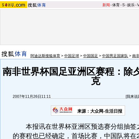
新闻
-
体育
-
S
-
娱乐
-
阿迪达斯搜狐体育
>
中国足球
>
中国国足
>
中国男足国家队
>
南
南非世界杯国足亚洲区赛程：除
克
2007年11月26日11:11
[
我来说
来源：大众网-生活日报
本报讯在世界杯亚洲区预选赛分组抽签
的赛程也已经确定，首场比赛，中国队将在2