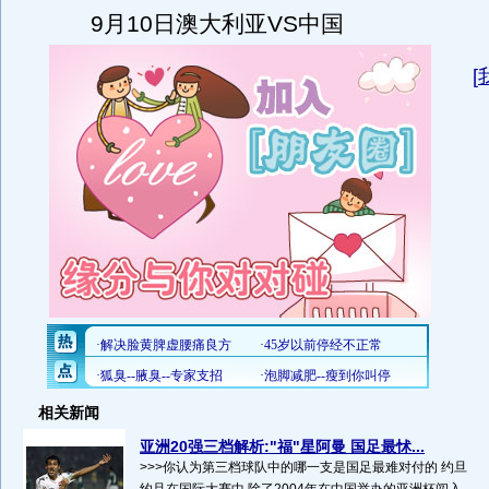
9月10日澳大利亚VS中国
[
相关新闻
亚洲20强三档解析:"福"星阿曼 国足最怵...
>>>你认为第三档球队中的哪一支是国足最难对付的 约旦