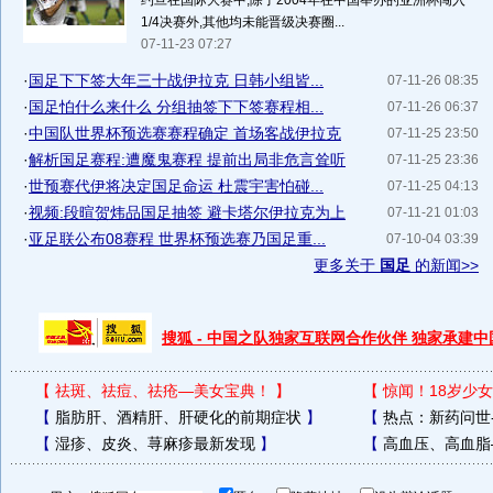
约旦在国际大赛中,除了2004年在中国举办的亚洲杯闯入
1/4决赛外,其他均未能晋级决赛圈...
07-11-23 07:27
·
国足下下签大年三十战伊拉克 日韩小组皆...
07-11-26 08:35
·
国足怕什么来什么 分组抽签下下签赛程相...
07-11-26 06:37
·
中国队世界杯预选赛赛程确定 首场客战伊拉克
07-11-25 23:50
·
解析国足赛程:遭魔鬼赛程 提前出局非危言耸听
07-11-25 23:36
·
世预赛代伊将决定国足命运 杜震宇害怕碰...
07-11-25 04:13
·
视频:段暄贺炜品国足抽签 避卡塔尔伊拉克为上
07-11-21 01:03
·
亚足联公布08赛程 世界杯预选赛乃国足重...
07-10-04 03:39
更多关于
国足
的新闻>>
搜狐 - 中国之队独家互联网合作伙伴 独家承建
【
祛斑、祛痘、祛疮—美女宝典！
】
【
惊闻！18岁少女
【
脂肪肝、酒精肝、肝硬化的前期症状
】
【
热点：新药问世
【
湿疹、皮炎、荨麻疹最新发现
】
【
高血压、高血脂