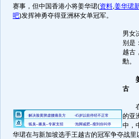
赛事，但中国香港小将姜华珺
(
资料
,
姜华珺
吧
)
发挥神勇夺得亚洲杯女单冠军。
男女
别是
越古
勳。
古
在1
的亚
中，
华珺在与新加坡选手王越古的冠军争夺战里以12