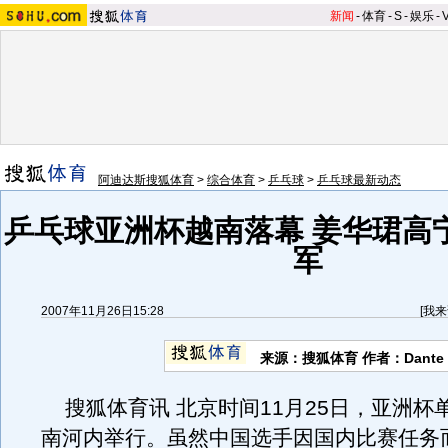
新闻
-
体育
-
S
-
娱乐
-
阿迪达斯搜狐体育
>
综合体育
>
乒乓球
>
乒乓球最新动态
乒乓球亚洲杯越南落幕 姜华珺高
军
2007年11月26日15:28
[
我来
来源：搜狐体育 作者：Dante
搜狐体育讯 北京时间11月25日，亚洲杯
南河内举行。虽然中国选手因国内比赛任务