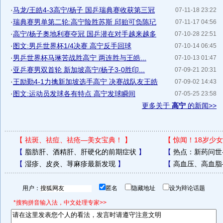
·
马龙/王皓4-3高宁/杨子 国乒瑞典赛收获第三冠
07-11-18 23:22
·
瑞典赛男单第二轮:高宁险胜苏斯 邱贻可负陈玘
07-11-17 04:56
·
高宁/杨子奥地利赛夺冠 国乒潜在对手越来越多
07-10-28 22:51
·
图文:男乒世界杯1/4决赛 高宁反手回球
07-10-14 06:45
·
男乒世界杯马琳苦战胜高宁 两连胜与王皓...
07-10-13 01:47
·
亚乒赛男双首轮 新加坡高宁/杨子3-0胜印...
07-09-21 20:31
·
王励勤4-1力擒新加坡选手高宁 决赛战队友王皓
07-09-02 14:43
·
图文:运动员发球各有特点 高宁发球瞬间
07-05-25 23:58
更多关于
高宁
的新闻>>
【
祛斑、祛痘、祛疮—美女宝典！
】
【
惊闻！18岁少女
【
脂肪肝、酒精肝、肝硬化的前期症状
】
【
热点：新药问世
【
湿疹、皮炎、荨麻疹最新发现
】
【
高血压、高血脂
用户：
匿名
隐藏地址
设为辩论话题
*搜狗拼音输入法，中文处理专家>>