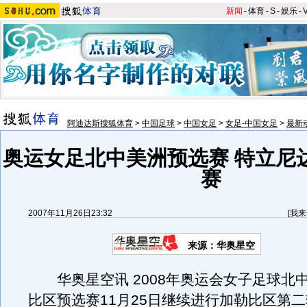
新闻
-
体育
-
S
-
娱乐
-
阿迪达斯搜狐体育
>
中国足球
>
中国女足
>
女足-中国女足
>
最新
奥运女足北中美洲预选赛 特立尼
赛
2007年11月26日23:32
[
我来
来源：华奥星空
华奥星空讯 2008年奥运会女子足球北
比区预选赛11月25日继续进行加勒比区第