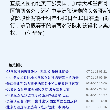
直接入围的北美三强美国、加拿大和墨西哥
区前两名外，还有中美洲预选赛的头名哥斯
赛阶段比赛将于明年4月2日至13日在墨西
行，该阶段赛事的前两名球队将获得北京奥
权。 （何华光）
相关新闻
·
08奥运预选赛亚洲区 "黑马"命悬日澳韩晋...
07-11-18 03:21
·
中北美及加勒比地区奥运女足预选赛落户墨西哥
07-11-17 09:39
·
墨西哥希望效力西甲的三名小将出征奥运预选赛
07-10-30 15:00
·
08奥运女足中北美洲预选赛 波多黎各队旗...
07-10-27 22:34
·
08奥运女足预选赛形势:亚洲2强晋级 巴西...
07-10-26 13:27
·
奥运预选赛:澳韩日集体疲软 西亚军团全面反弹
07-10-18 14:58
·
北京奥运足球预选赛卡塔尔战胜日本 终场...
07-10-18 11:16