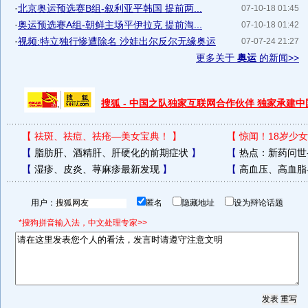
·
北京奥运预选赛B组-叙利亚平韩国 提前两...
07-10-18 01:45
·
奥运预选赛A组-朝鲜主场平伊拉克 提前淘...
07-10-18 01:42
·
视频:特立独行惨遭除名 沙娃出尔反尔无缘奥运
07-07-24 21:27
更多关于
奥运
的新闻>>
搜狐 - 中国之队独家互联网合作伙伴 独家承建
【
祛斑、祛痘、祛疮—美女宝典！
】
【
惊闻！18岁少女
【
脂肪肝、酒精肝、肝硬化的前期症状
】
【
热点：新药问世
【
湿疹、皮炎、荨麻疹最新发现
】
【
高血压、高血脂
用户：
匿名
隐藏地址
设为辩论话题
*搜狗拼音输入法，中文处理专家>>