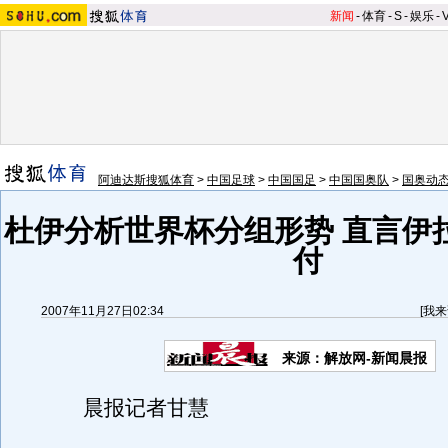
新闻
-
体育
-
S
-
娱乐
-
阿迪达斯搜狐体育
>
中国足球
>
中国国足
>
中国国奥队
>
国奥动
杜伊分析世界杯分组形势 直言伊
付
2007年11月27日02:34
[
我来
来源：解放网-新闻晨报
晨报记者甘慧