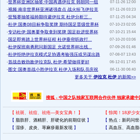
·
世界杯亚洲区抽签:中国再遇伊拉克 韩朝同一组
07-11-26 12:00
·
视频:南非世界杯亚洲诸强盘点 战火纷飞伊拉克
07-11-26 03:23
·
世预赛抽签福帅期待避伊拉克 杜伊分析三...
07-11-25 04:34
·
杜伊:国奥08目标争取奖牌 期待国足晋级世界杯
07-10-23 02:05
·
专访杜伊:国奥要争取拿到奖牌 国足欲进世界杯
07-10-21 15:44
·
国足即将踏上世界杯征程 杜伊垂帘听政打...
07-10-20 03:06
·
杜伊探班南勇慰问新国足 允诺世界杯出线...
07-09-26 01:46
·
杜伊拒绝伊拉克模式足协遇考验强压或另谋出路
07-08-07 13:43
·
首战击败劲敌伊拉克队 杜伊:希望做得更好
06-12-01 17:45
·
图文:国奥首战小胜伊拉克 杜伊入场和队员庆祝
06-11-30 06:40
更多关于
伊拉克 杜伊
的新闻>>
搜狐 - 中国之队独家互联网合作伙伴 独家承建
【
祛斑、祛痘、祛疮—美女宝典！
】
【
惊闻！18岁少女
【
脂肪肝、酒精肝、肝硬化的前期症状
】
【
热点：新药问世
【
湿疹、皮炎、荨麻疹最新发现
】
【
高血压、高血脂