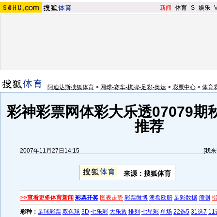
新闻
-
体育
-
S
-
娱乐
-
阿迪达斯搜狐体育
>
网球-赛车-棋牌-足彩-奥运
>
彩票中心
>
体育
彩神彩票网体彩大乐透07079期秋
推荐
2007年11月27日14:15
[
我来
来源：搜狐体育
>>查看更多体育新闻
彩票开奖
图表走势
彩票微博
澳盘欧赔
足彩数据
预测
彩种：
足球彩票
双色球
3D
七乐彩
大乐透
排列
七星彩
单场
22选5
31选7
11