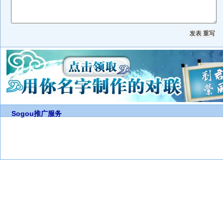
Sogou推广服务