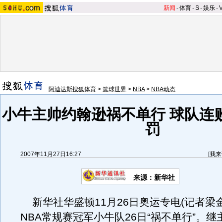
新闻
-
体育
-
S
-
娱乐
-
阿迪达斯搜狐体育
>
篮球世界
>
NBA
>
NBA动态
小牛主帅约翰逊祸不单行 球队连
罚
2007年11月27日16:27
[
我来
来源：新华社
新华社华盛顿11月26日奥运专电(记者梁
NBA常规赛冠军小牛队26日“祸不单行”。