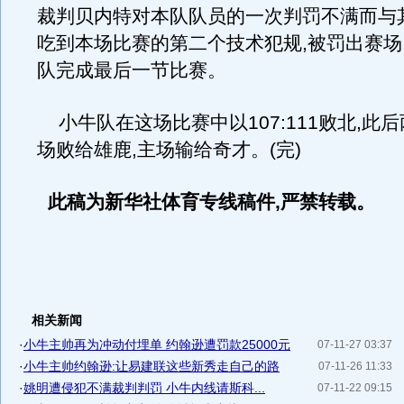
裁判贝内特对本队队员的一次判罚不满而与
吃到本场比赛的第二个技术犯规,被罚出赛场
队完成最后一节比赛。
小牛队在这场比赛中以107:111败北,此
场败给雄鹿,主场输给奇才。(完)
此稿为新华社体育专线稿件,严禁转载。
相关新闻
·
小牛主帅再为冲动付埋单 约翰逊遭罚款25000元
07-11-27 03:37
·
小牛主帅约翰逊:让易建联这些新秀走自己的路
07-11-26 11:33
·
姚明遭侵犯不满裁判判罚 小牛内线请斯科...
07-11-22 09:15