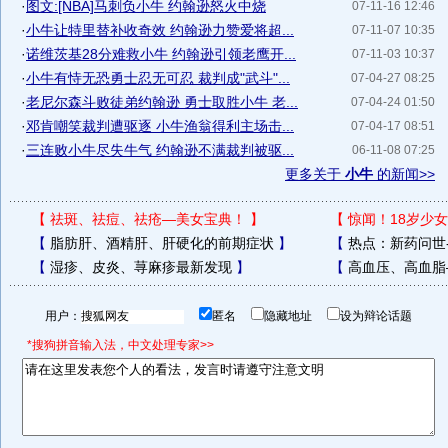
·
图文:[NBA]马刺负小牛 约翰逊怒火中烧
07-11-16 12:46
·
小牛让特里替补收奇效 约翰逊力赞爱将超...
07-11-07 10:35
·
诺维茨基28分难救小牛 约翰逊引领老鹰开...
07-11-03 10:37
·
小牛有恃无恐勇士忍无可忍 裁判成"武斗"...
07-04-27 08:25
·
老尼尔森斗败徒弟约翰逊 勇士取胜小牛 老...
07-04-24 01:50
·
邓肯嘲笑裁判遭驱逐 小牛渔翁得利主场击...
07-04-17 08:51
·
三连败小牛尽失牛气 约翰逊不满裁判被驱...
06-11-08 07:25
更多关于
小牛
的新闻>>
【
祛斑、祛痘、祛疮—美女宝典！
】
【
惊闻！18岁少女
【
脂肪肝、酒精肝、肝硬化的前期症状
】
【
热点：新药问世
【
湿疹、皮炎、荨麻疹最新发现
】
【
高血压、高血脂
用户：
匿名
隐藏地址
设为辩论话题
*搜狗拼音输入法，中文处理专家>>