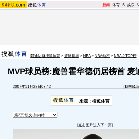
新闻
-
体育
-
S
-
娱乐
-
阿迪达斯搜狐体育
>
篮球世界
>
NBA
>
NBA动态
>
NBA之TOP榜
MVP球员榜:魔兽霍华德仍居榜首 
2007年11月28日07:42
[
我来说
来源：搜狐体育
[点击图片进入下一页]