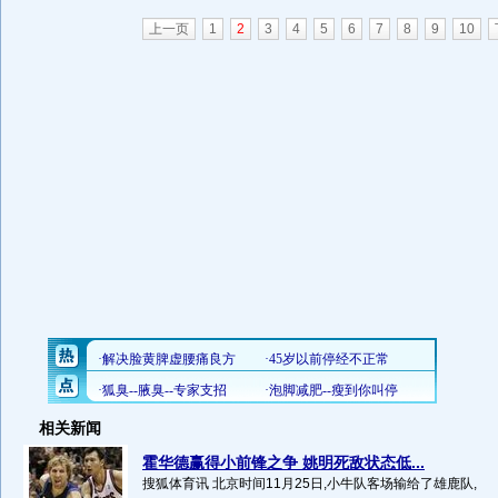
上一页
1
2
3
4
5
6
7
8
9
10
相关新闻
霍华德赢得小前锋之争 姚明死敌状态低...
搜狐体育讯 北京时间11月25日,小牛队客场输给了雄鹿队,