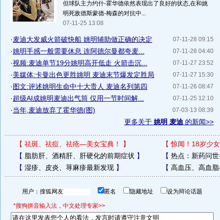
但球队主力约什-霍华德依然表现出了良好的状态,在和姚
明死敌德斯蒙德-梅森的对抗中...
07-11-25 13:08
·
麦迪大发威火箭破快船 姚明辅助做正确的决定
07-11-28 09:15
·
姚明手感一般需要休息 连阿德尔曼都夸麦...
07-11-28 04:40
·
视频:麦迪单节19分姚明高开低走 火箭击沉...
07-11-27 23:52
·
美媒体:卡曼出色更胜姚明 麦迪末节爆发定胜局
07-11-27 15:30
·
图文:评述姚明生命中十大贵人 麦迪名列第四
07-11-26 08:47
·
超级AI成姚明麦迪出气筒 仅用一节时间解...
07-11-25 12:10
·
当年,麦迪放弃了霍华德(图)
07-03-13 08:39
更多关于
姚明 麦迪
的新闻>>
【
祛斑、祛痘、祛疮—美女宝典！
】
【
惊闻！18岁少女
【
脂肪肝、酒精肝、肝硬化的前期症状
】
【
热点：新药问世
【
湿疹、皮炎、荨麻疹最新发现
】
【
高血压、高血脂
用户：
匿名
隐藏地址
设为辩论话题
*搜狗拼音输入法，中文处理专家>>