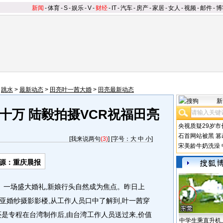
新闻
-
体育
-
S
-
娱乐
-
V
-
财经
-
IT
-
汽车
-
房产
-
家居
-
女人
-
视频
-
邮件
-
博
>
跳水
>
最新动态
>
田亮叶一茜大婚
>
田亮最新动态
新
十万 陆毅拍摄VCR祝福田亮
央视质疑29岁市
石首网站被黑
篡
[
我来说两句
(3)
] [字号：
大
中
小
]
宋美龄牛奶洗澡
源：重庆晨报
一场盛大婚礼,新娘行头自然成为焦点。昨日上
箩亚婚纱摄影影楼,从工作人员口中了解到,叶一茜穿
还是专程在台湾制作后,由台湾工作人员送过来,价值
中学生乘直升机