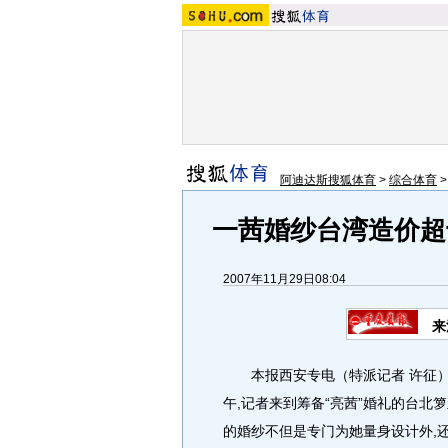
阿迪达斯搜狐体育
>
综合体育
一茜婚纱台湾造价超
2007年11月29日08:04
来
本报西安专电（特派记者 许征） 
午,记者来到筹备“亮茜”婚礼的台北
的婚纱不但是专门为她量身设计外,