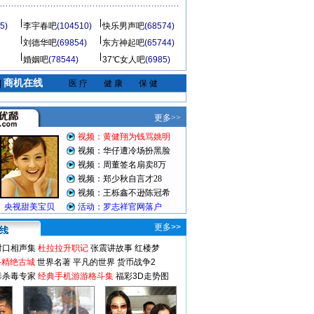
5)
李宇春吧
(104510)
快乐男声吧
(68574)
刘德华吧
(69854)
东方神起吧
(65744)
婚姻吧
(78544)
37℃女人吧
(6985)
商机在线
|
医 疗
健 康
保 健
更多>>
对口相声集
杜拉拉升职记
张震讲故事
红楼梦
-精绝古城
世界名著
平凡的世界
货币战争2
毒杀毒专家
经典手机游游格斗集
福彩3D走势图