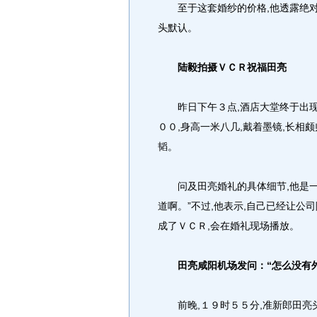
至于这套婚纱的价格,他透露绝对是
头默认。
陆毅拍摄ＶＣＲ祝福田亮
昨日下午３点,酒店大堂终于出现了
００,身高一米八几,戴着墨镜,长相颇
韬。
问及田亮婚礼的具体细节,他是一问
道啊。”不过,他表示,自己已经让公
成了ＶＣＲ,会在婚礼现场播放。
田亮咸阳机场发问：“怎么没有
前晚,１９时５５分,准新郎田亮头