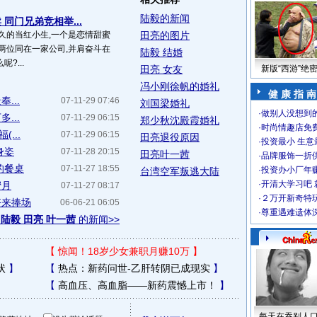
陆毅的新闻
同门兄弟竞相举...
久的当红小生,一个是恋情甜蜜
田亮的图片
两位同在一家公司,并肩奋斗在
陆毅 结婚
?...
田亮 女友
新版“西游”绝
冯小刚徐帆的婚礼
健 康 指 南
...
07-11-29 07:46
刘国梁婚礼
·
做别人没想到的
...
07-11-29 06:15
郑少秋沈殿霞婚礼
·
时尚情趣店免
...
07-11-29 06:15
田亮退役原因
·
投资最小 生意
身姿
07-11-28 20:15
田亮叶一茜
·
品牌服饰一折
的餐桌
07-11-27 18:55
·
投资办小厂年
台湾空军叛逃大陆
·
开清大学习吧 
蜜月
07-11-27 08:17
·
２万开新奇特
齐来捧场
06-06-21 06:05
·
尊重遇难遗体
于
陆毅 田亮 叶一茜
的新闻>>
【
惊闻！18岁少女兼职月赚10万
】
状
】
【
热点：新药问世-乙肝转阴已成现实
】
【
高血压、高血脂——新药震憾上市！
】
每天在吞别人