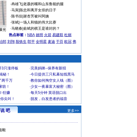
·
冉雄飞
|
老聂的嘴和山东鲁能的腿
·
马寅
|
陈忠和离开女排的日子
·
陈书佳
|
谢杏芳被叫阿姨
·
张斌
|
一场人和猫的伟大比赛
·
马晓春
|
俞斌的棋王是谁封的？
曝光
热点标签：
NBA
姚明
火箭
易建联
杜丽
治郅
刘翔
殷铁生
郎平
全明星
麦迪
于芬
欧冠
弗
开3只涨停板
·
完美妈咪--保养有新招
大揭秘！
·
今日提供三只私幕短线黑马
了两千万
·
教你如何掏空女人钱（图）
家纺！
·
少女一夜暴富大秘密（图）
-狂赚
·
每天5分钟 英语脱口出
到你尖叫！
·
脱发，白发患者的福音
说 吧
更多>>
陆毅