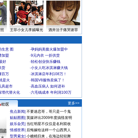
密照
王菲小女儿李嫣曝光
酒井法子痛哭谢罪
生意 图
·
孕妈妈美腹火爆加盟中
费加盟
·
9元内衣 一折供货
最好
·
轻松创业快乐赚钱
供货
·
小女人吃冰淇淋赚大钱
赚百万
·
冰淇淋店年利108万！
就是火
·
韩国V8服饰卖疯了！
玩具超市
·
高血压病人 如何进补
深埋代替火化
·
六毛钱成本 年利润100万
更多>>
焦点新闻
|
不要迷恋哥，哥只是一个鬼
贴贴图图
|
英媒评出2009年度搞怪发明
娱乐旮旯
|
当红明星不仅仅是名利双收
情感世界
|
后悔嫁给这样一个山西男人
型男索女
|
小糖精归来，在海边轻轻舞
口水