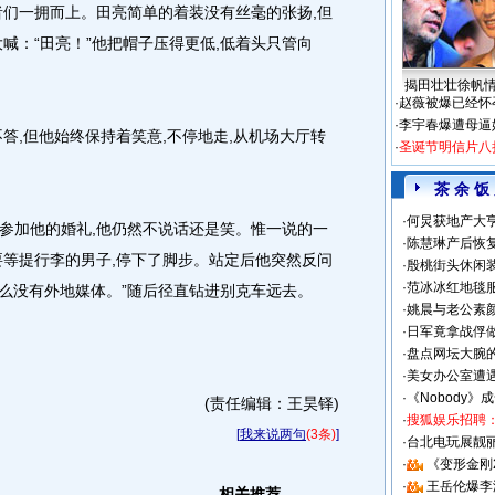
者们一拥而上。田亮简单的着装没有丝毫的张扬,但
喊：“田亮！”他把帽子压得更低,低着头只管向
揭田壮壮徐帆
·
赵薇被爆已经怀
·
李宇春爆遭母逼
,但他始终保持着笑意,不停地走,从机场大厅转
·
圣诞节明信片八
茶 余 饭
·
何炅获地产大亨
加他的婚礼,他仍然不说话还是笑。惟一说的一
·
陈慧琳产后恢复
要等提行李的男子,停下了脚步。站定后他突然反问
·
殷桃街头休闲装
·
范冰冰红地毯
怎么没有外地媒体。”随后径直钻进别克车远去。
·
姚晨与老公素
·
日军竟拿战俘
·
盘点网坛大腕
·
美女办公室遭
·
《Nobody》
(责任编辑：王昊铎)
·
搜狐娱乐招聘
[
我来说两句
(3条)
]
·
台北电玩展靓丽S
·
《变形金刚
·
王岳伦爆李
相关推荐