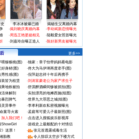
情史
李冰冰被爆已婚
揭秘生父离婚内幕
孕
·
揭刘晓庆离婚内幕
·
李幼斌新恋情曝光
婚
·
周迅王艳婆媳相见
·
陆毅爱女照首曝光
折
·
刘嘉玲自曝正造人
·
陈好新男友被曝光
 后
更多>>
喂猕猴桃(图)
·
独家：章子怡带妈妈看电影
好身材(图)
·
佟大为马伊琍再度牵手(图)
秀性感(图)
·
倪萍赵忠祥十年后再携手
服装皆为租赁
·
刘涛富豪老公为家产求生子
颜乘地铁被拍
·
舒淇醉酒瞬间惨被抓拍(图)
做活体解剖
·
实拍漂亮的地摊西施(组图)
的暴烈脾气
·
世界九大罪恶之城(组图)
遇灵异事件
·
李孝利新欢私密视频曝光
成命案导火索
·
孟庭苇可爱儿子最新照(图)
：加入我们吧！
·
点击进入搜狐娱乐影视库
howGirl
·
游戏史上最般配的十对情侣
2》送票！
·
张元首透露戒毒生活
湘胎教
·
令人惊叹太空步下楼方式