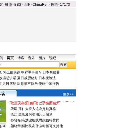
客
-
微博
-
BBS
-
说吧
-
ChinaRen
-
搜狗
-
17173
闻
网页
博客
音乐
图片
说吧
长
邓玉娇失踪
朝鲜军事演习
日本兵赎罪
改温总讲话
夏日减肥秘方
日本瘦脸法
中共卧底结局
慈禧不快乐
侵略中国报告
更多>>
·
欧冠决赛盘口解读 巴萨赢面稍大
·
段暄
|
拜仁大投入这次是动真格
·
徐江
|
高洪波另类图片大派送
·
孙贤禄
|
高洪波组队思想值得赞同
·
颜晓华
|
科比队友什么时候可支持他
上学