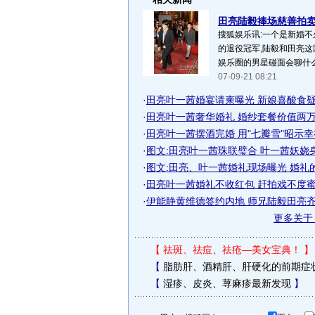
田亮陆毅捧场慈善拍卖 
搜狐娱乐讯:一个是新婚不
的退役冠军,陆毅和田亮这
娱乐圈的男星碰面会聊什么呢
07-09-21 08:21
·
田亮叶一茜婚宴请柬曝光 新娘喜酸食疑奉
·
田亮叶一茜奢华婚礼 婚纱套餐价值两万多
·
田亮叶一茜摆酒完婚 用"七瓣雪"昭示幸福(
·
图文:田亮叶一茜珠联璧合 叶一茜妖娆
·
图文:田亮、叶一茜婚礼现场曝光 婚礼
·
田亮叶一茜婚礼不收红包 赶拍戏不度
·
伊能静黄维德签约内地 师兄陆毅田亮
更多关
【
祛斑、祛痘、祛疮—美女宝典！
】
【
脂肪肝、酒精肝、肝硬化的前期症
【
湿疹、皮炎、荨麻疹最新发现
】