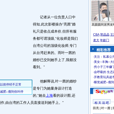
记者从一位负责人口中
得知,此次影楼操办“亮茜”婚
高圆圆同居男友
礼只是收点成本价,但所有服
CBA
郭晶晶
王
务都可谓顶级,“化妆师是我们
老大
年龄门
台湾公司的顶级化妆师,专门
精彩推荐
从台湾赶来的。而叶一茜的
·
关注：私幕公
婚纱已交到她手上了,我都没
·
美女--丰胸--
看到。”
·
穷小子三年赚
·
会呼吸的 生态
·
开教育玩具超市
他解释说,叶一茜的婚纱
·
睡觉减肥--瘦
是专门为她量身设计打造
的,“她去
上海
看的设计图,还
作,由台湾的工作人员直接送到她手上。”
相 关 说 吧
田亮
|
叶一茜
|