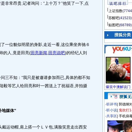
非常昂贵,记者询问：“上十万？”他笑了一下,点
说 吧 排 行
上证指数
(7744
苏醒吧
(41523)
贴图吧
(68789)
搜狐分类
一位貌似明星的身影,走近一看,这位乘坐奔驰６
帅的人,竟是田亮
(
田亮新闻
,
田亮说吧
)
的经纪人刘
三不知：“我只是被邀请参加而已,具体的都不知
司陆毅等艺人给田亮和叶一茜送上了祝福语,并拍摄
·
听评书
|
郭德纲
外地媒体”
·
听小说
|
鬼吹灯1
·
共享区
|
手机病
戴运动帽,肩上搭一个ＬＶ包,满脸笑意走出西安