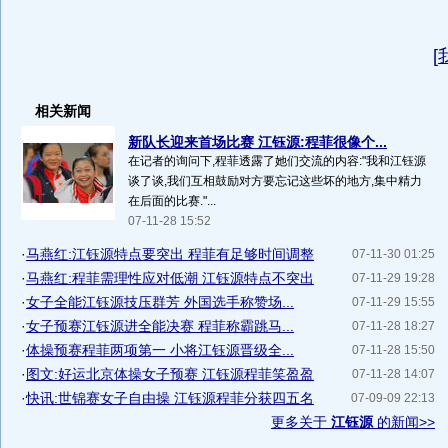
[
相关新闻
新队长迎来首场比赛 江钰源:程菲很像个...
在记者的询问下,程菲透露了她们交流的内容:"我和江钰源
谈了谈,我们互相鼓励对方要忘记这些坏的地方,集中精力
在后面的比赛."...
07-11-28 15:52
·
马燕红:江钰源特点要突出 程菲有足够时间调整
07-11-30 01:25
·
马燕红:程菲需理性应对低潮 江钰源特点不突出
07-11-29 19:28
·
女子全能江钰源技压群芳 外国选手称赞场...
07-11-29 15:55
·
女子预赛江钰源进全能决赛 程菲称霸跳马...
07-11-28 18:27
·
体操预赛程菲两项第一 小将江钰源晋级全...
07-11-28 15:50
·
图文:好运北京体操女子预赛 江钰源程菲笑盈盈
07-11-28 14:07
·
快讯:世锦赛女子自由操 江钰源程菲分获四五名
07-09-09 22:13
更多关于
江钰源
的新闻>>