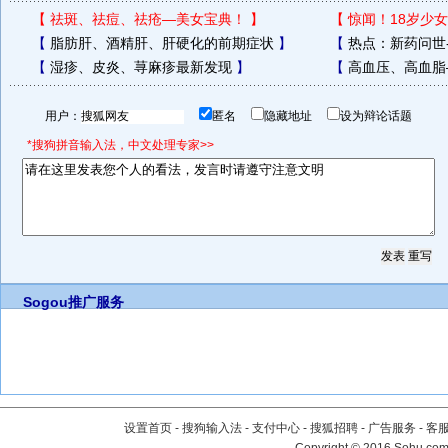
【
祛斑、祛痘、祛疮—美女宝典！
】
【
惊闻！18岁少女
【
脂肪肝、酒精肝、肝硬化的前期症状
】
【
热点：新药问世
【
湿疹、皮炎、荨麻疹最新发现
】
【
高血压、高血脂
用户：
匿名
隐藏地址
设为辩论话题
*搜狗拼音输入法，中文处理专家>>
Sogou推广服务
设置首页
-
搜狗输入法
-
支付中心
-
搜狐招聘
-
广告服务
-
客