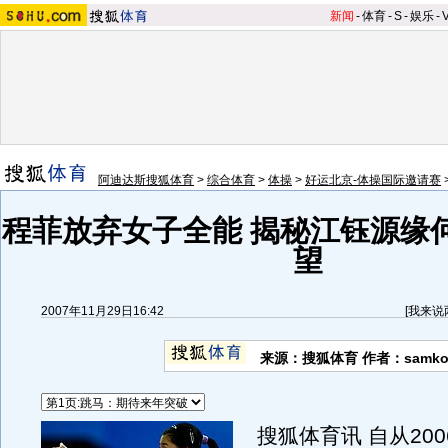
新闻
-
体育
-
S
-
娱乐
-
阿迪达斯搜狐体育
>
综合体育
>
体操
>
好运北京-体操国际邀请赛
程菲放弃女子全能 揭秘江钰源缘何
望
2007年11月29日16:42
[
我来说
来源：搜狐体育 作者：samko
搜狐体育讯 自从200