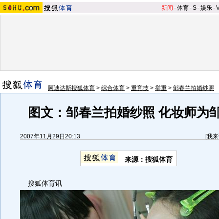
新闻
-
体育
-
S
-
娱乐
-
阿迪达斯搜狐体育
>
综合体育
>
重竞技
>
举重
>
邹春兰拍婚纱照
图文：邹春兰拍婚纱照 化妆师为
2007年11月29日20:13
[
我来
来源：搜狐体育
搜狐体育讯