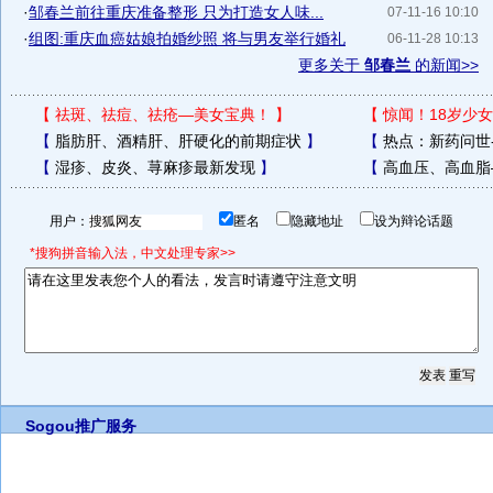
·
邹春兰前往重庆准备整形 只为打造女人味...
07-11-16 10:10
·
组图:重庆血癌姑娘拍婚纱照 将与男友举行婚礼
06-11-28 10:13
更多关于
邹春兰
的新闻>>
【
祛斑、祛痘、祛疮—美女宝典！
】
【
惊闻！18岁少女
【
脂肪肝、酒精肝、肝硬化的前期症状
】
【
热点：新药问世
【
湿疹、皮炎、荨麻疹最新发现
】
【
高血压、高血脂
用户：
匿名
隐藏地址
设为辩论话题
*搜狗拼音输入法，中文处理专家>>
Sogou推广服务