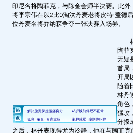
印尼名将陶菲克，与陈金会师半决赛。此外
将李宗伟在以2比0淘汰丹麦老将皮特·盖德
位丹麦名将乔纳森争夺一张决赛入场券。
林
陶菲
无疑
首局
开局
随着
林丹
角色
猛攻
分扳
之后，林丹表现得尤为冷静，他在与陶菲克