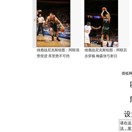
雄鹿战尼克斯组图：阿联强
雄鹿战尼克斯组图：阿联百
势突进 库里势不可挡
步穿杨 梅森张弓射日
设