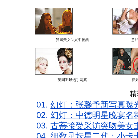
异国美女助兴中德战
意
英国羽球选手写真
伊
精
01.
幻灯：张馨予新写真曝
02.
幻灯：中德明星晚宴名
03.
古蒂接受采访突吻美女主
04.
细数足坛星二代：小卡卡