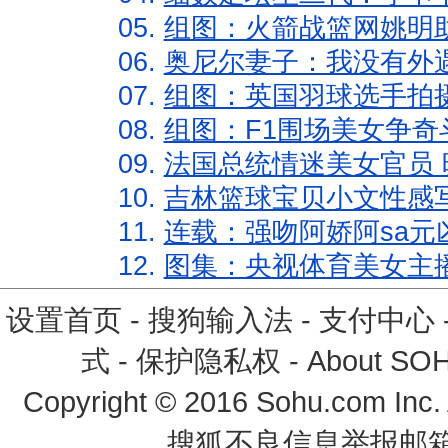
05.
组图：火箭战篮网姚明
06.
奥尼尔妻子：我没有外遇
07.
组图：英国羽球选手拍
08.
组图：F1围场美女争奇
09.
法国总统情迷美女官员 
10.
吉林篮球宝贝小文性感
11.
连载：强吻阿娇阿sa元
12.
图集：央视体育美女主
设置首页
-
搜狗输入法
-
支付中心
式
-
保护隐私权
-
About SO
Copyright
©
2016 Sohu.com Inc
搜狐不良信息举报邮