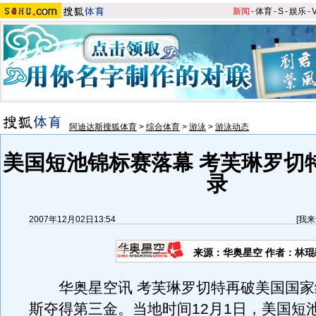
新闻
-
体育
-
S
-
娱乐
-
阿迪达斯搜狐体育
>
综合体育
>
游泳
>
游泳动态
美国短池锦标赛落幕 考芙琳罗切
录
2007年12月02日13:54
[
我来
来源：华奥星空 作者：林琨
华奥星空讯 考芙琳罗切特再破美国国家
斯夺得第三金。当地时间12月1日，美国短