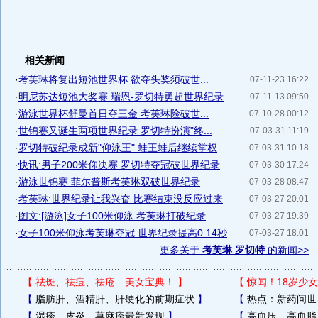
相关新闻
·
考芙琳将复出短池世界杯 欲夺头奖须破世...
07-11-23 16:22
·
明尼苏达短池大奖赛 瑞恩-罗切特勇超世界纪录
07-11-13 09:50
·
游泳世界杯舒曼首日夺三金 考芙琳险破世...
07-10-28 00:12
·
世锦赛又诞生两项世界纪录 罗切特扮演"终...
07-03-31 11:19
·
罗切特破纪录成新"仰泳王" 蛙王蛙后继续掌权
07-03-31 10:18
·
快讯:男子200米仰决赛 罗切特夺冠破世界纪录
07-03-30 17:24
·
游泳世锦赛 菲尔普斯考芙琳双破世界纪录
07-03-28 08:47
·
考芙琳:世界纪录让我兴奋 比赛结束没反应过来
07-03-27 20:01
·
图文:[游泳]女子100米仰泳 考芙琳打破纪录
07-03-27 19:39
·
女子100米仰泳考芙琳夺冠 世界纪录提高0.14秒
07-03-27 18:01
更多关于
考芙琳 罗切特
的新闻>>
【
祛斑、祛痘、祛疮—美女宝典！
】
【
惊闻！18岁少女
【
脂肪肝、酒精肝、肝硬化的前期症状
】
【
热点：新药问世
【
湿疹、皮炎、荨麻疹最新发现
】
【
高血压、高血脂