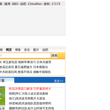
客
-
微博
-
BBS
-
说吧
-
ChinaRen
-
搜狗
-
17173
闻
网页
博客
音乐
图片
说吧
长
邓玉娇失踪
朝鲜军事演习
日本兵赎罪
改温总讲话
夏日减肥秘方
日本瘦脸法
中共卧底结局
慈禧不快乐
侵略中国报告
更多>>
·
欧冠决赛盘口解读 巴萨赢面稍大
·
段暄
|
拜仁大投入这次是动真格
·
徐江
|
高洪波另类图片大派送
·
孙贤禄
|
高洪波组队思想值得赞同
·
颜晓华
|
科比队友什么时候可支持他
上学