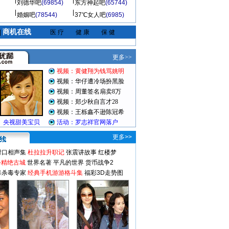
刘德华吧
(69854)
东方神起吧
(65744)
婚姻吧
(78544)
37℃女人吧
(6985)
商机在线
|
医 疗
健 康
保 健
更多>>
对口相声集
杜拉拉升职记
张震讲故事
红楼梦
-精绝古城
世界名著
平凡的世界
货币战争2
毒杀毒专家
经典手机游游格斗集
福彩3D走势图