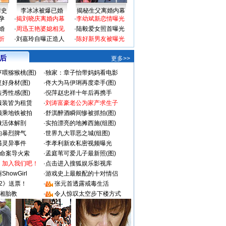
情史
李冰冰被爆已婚
揭秘生父离婚内幕
孕
·
揭刘晓庆离婚内幕
·
李幼斌新恋情曝光
婚
·
周迅王艳婆媳相见
·
陆毅爱女照首曝光
折
·
刘嘉玲自曝正造人
·
陈好新男友被曝光
 后
更多>>
喂猕猴桃(图)
·
独家：章子怡带妈妈看电影
好身材(图)
·
佟大为马伊琍再度牵手(图)
秀性感(图)
·
倪萍赵忠祥十年后再携手
服装皆为租赁
·
刘涛富豪老公为家产求生子
颜乘地铁被拍
·
舒淇醉酒瞬间惨被抓拍(图)
做活体解剖
·
实拍漂亮的地摊西施(组图)
的暴烈脾气
·
世界九大罪恶之城(组图)
遇灵异事件
·
李孝利新欢私密视频曝光
成命案导火索
·
孟庭苇可爱儿子最新照(图)
：加入我们吧！
·
点击进入搜狐娱乐影视库
howGirl
·
游戏史上最般配的十对情侣
2》送票！
·
张元首透露戒毒生活
湘胎教
·
令人惊叹太空步下楼方式