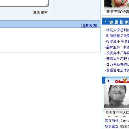
新版“西游”绝
健 康 指 南
我要发布
·
做别人没想到的
·
时尚情趣店免
·
投资最小 生意
·
品牌服饰一折
·
投资办小厂年
·
开清大学习吧 
·
２万开新奇特
·
尊重遇难遗体
每天在吞别人
漂在海外
|
为什
型男索女
|
晒晒