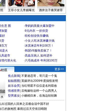
密照
王菲小女儿李嫣曝光
酒井法子痛哭谢罪
生意 图
·
孕妈妈美腹火爆加盟中
费加盟
·
9元内衣 一折供货
最好
·
轻松创业快乐赚钱
供货
·
小女人吃冰淇淋赚大钱
赚百万
·
冰淇淋店年利108万！
就是火
·
韩国V8服饰卖疯了！
玩具超市
·
高血压病人 如何进补
深埋代替火化
·
六毛钱成本 年利润100万
更多>>
焦点新闻
|
不要迷恋哥，哥只是一个鬼
贴贴图图
|
英媒评出2009年度搞怪发明
娱乐旮旯
|
当红明星不仅仅是名利双收
情感世界
|
后悔嫁给这样一个山西男人
型男索女
|
小糖精归来，在海边轻轻舞
口水
么出过国的人回来之后都会说中国不好
自己的旗袍照
暴雨过后天空依旧晴朗