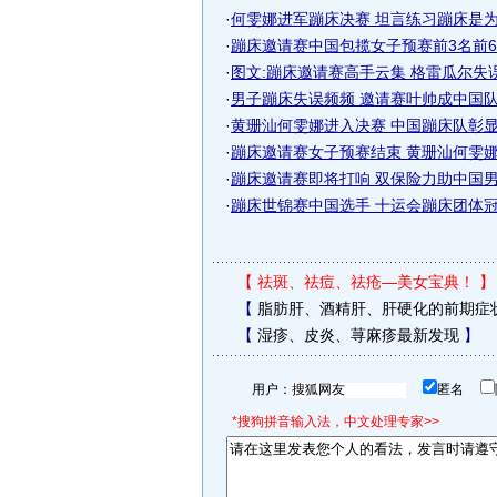
·
何雯娜进军蹦床决赛 坦言练习蹦床是为逃
·
蹦床邀请赛中国包揽女子预赛前3名前6
·
图文:蹦床邀请赛高手云集 格雷瓜尔失
·
男子蹦床失误频频 邀请赛叶帅成中国队晋
·
黄珊汕何雯娜进入决赛 中国蹦床队彰显强
·
蹦床邀请赛女子预赛结束 黄珊汕何雯娜包
·
蹦床邀请赛即将打响 双保险力助中国男队
·
蹦床世锦赛中国选手 十运会蹦床团体冠军
【
祛斑、祛痘、祛疮—美女宝典！
】
【
脂肪肝、酒精肝、肝硬化的前期症
【
湿疹、皮炎、荨麻疹最新发现
】
用户：
匿名
*搜狗拼音输入法，中文处理专家>>