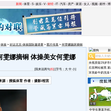
新闻
-
体育
-
S
-
娱乐
-
V
-
财经
-
IT
-
汽车
-
房产
-
家居
-
女人
-
视频
-
邮件
-
博
>
体操
>
好运北京-体操国际邀请赛
>
图片传真
>
何雯娜蹦床摘铜
新
何雯娜摘铜 体操美女何雯娜
央视质疑29岁市
石首网站被黑
篡
[
我来说两句
(6)
] [字号：
大
中
小
]
宋美龄牛奶洗澡
来源：搜狐体育 作者：摄影/程宫
中学生乘直升机