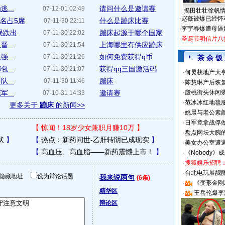
...
请问什么是邀请赛
07-12-01 02:49
揭田壮壮徐帆
·
赵薇被爆已经怀
名占5席
什么是蹦床比赛
07-11-30 22:11
·
李宇春爆遭母逼
误跌出
蹦床起源于哪个国家
07-11-30 22:02
·
圣诞节明信片八
...
上海哪里有供应蹦床
07-11-30 21:54
...
如何免费获得q币
07-11-30 21:26
茶 余 饭
...
获得qq三国激活码
07-11-30 21:07
·
何炅获地产大亨
...
蹦床
07-11-30 11:46
·
陈慧琳产后恢复
...
邀请赛
·
殷桃街头休闲装
07-10-31 14:33
·
范冰冰红地毯
更多关于
蹦床
的新闻>>
·
姚晨与老公素
·
日军竟拿战俘
【
惊闻！18岁少女兼职月赚10万
】
·
盘点网坛大腕
状
】
【
热点：新药问世-乙肝转阴已成现实
】
·
美女办公室遭
【
高血压、高血脂——新药震憾上市！
】
·
《Nobody》
·
搜狐娱乐招聘
·
台北电玩展靓丽S
隐藏地址
设为辩论话题
我来说两句
(6条)
·
《变形金刚
精华区
·
王岳伦爆李
辩论区