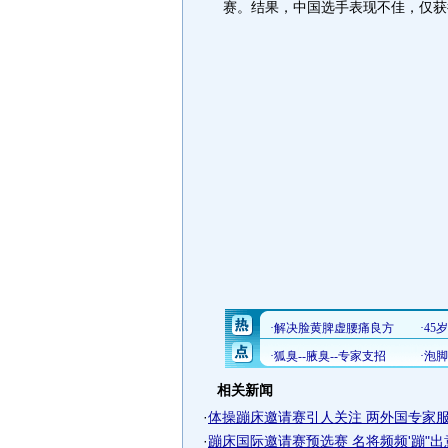
赛。结果，中国选手表现不佳，仅获
相关新闻
·
体操蹦床邀请赛引人关注 两外国专家
·
蹦床国际邀请赛预选赛 名将频频'蹦"出意.