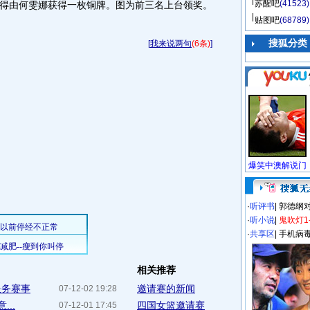
苏醒吧
(41523)
得由何雯娜获得一枚铜牌。图为前三名上台领奖。
贴图吧
(68789)
搜狐分类
[
我来说两句
(6条)
]
·
听评书
|
郭德纲
·
听小说
|
鬼吹灯1
·
共享区
|
手机病
相关推荐
服务赛事
邀请赛的新闻
07-12-02 19:28
..
四国女篮邀请赛
07-12-01 17:45