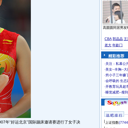
高圆圆同居男友
CBA
郭晶晶
王
老大
年龄门
精彩推荐
·
关注：私幕公
·
美女--丰胸--
·
穷小子三年赚
·
会呼吸的 生态
·
开教育玩具超市
·
睡觉减肥--瘦
说 吧 排 行
007年“好运北京”国际蹦床邀请赛进行了女子决
上证指数
(7744