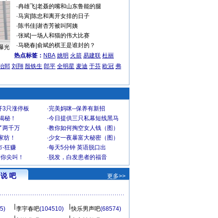
·
冉雄飞
|
老聂的嘴和山东鲁能的腿
·
马寅
|
陈忠和离开女排的日子
·
陈书佳
|
谢杏芳被叫阿姨
·
张斌
|
一场人和猫的伟大比赛
·
马晓春
|
俞斌的棋王是谁封的？
曝光
热点标签：
NBA
姚明
火箭
易建联
杜丽
治郅
刘翔
殷铁生
郎平
全明星
麦迪
于芬
欧冠
弗
开3只涨停板
·
完美妈咪--保养有新招
大揭秘！
·
今日提供三只私幕短线黑马
了两千万
·
教你如何掏空女人钱（图）
家纺！
·
少女一夜暴富大秘密（图）
-狂赚
·
每天5分钟 英语脱口出
到你尖叫！
·
脱发，白发患者的福音
说 吧
更多>>
5)
李宇春吧
(104510)
快乐男声吧
(68574)