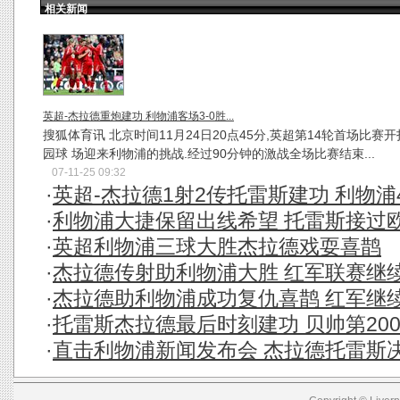
相关新闻
英超-杰拉德重炮建功 利物浦客场3-0胜...
搜狐体育讯 北京时间11月24日20点45分,英超第14轮首场比
园球 场迎来利物浦的挑战.经过90分钟的激战全场比赛结束...
07-11-25 09:32
·
英超-杰拉德1射2传托雷斯建功 利物浦4-0
·
利物浦大捷保留出线希望 托雷斯接过欧文
·
英超利物浦三球大胜杰拉德戏耍喜鹊
·
杰拉德传射助利物浦大胜 红军联赛继续保
·
杰拉德助利物浦成功复仇喜鹊 红军继续保
·
托雷斯杰拉德最后时刻建功 贝帅第20
·
直击利物浦新闻发布会 杰拉德托雷斯决赛