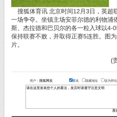
搜狐体育讯 北京时间12月3日，英超
一场争夺。坐镇主场安菲尔德的利物浦
斯、杰拉德和巴贝尔的各一粒入球以4-
保持联赛不败，并取得正赛5连胜。图
片。
(
用户：
匿名
隐藏地址
设为辩论