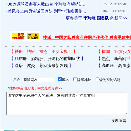
·
08奥运球员参赛人数出台 李玮峰有望挤进...
06-12-28 09:40
·
整风会上南勇告诫国奥队 别学李玮峰否则...
06-11-08 09:01
更多关于
李玮峰 国奥队
的新闻>>
搜狐 - 中国之队独家互联网合作伙伴 独家承建
【
祛斑、祛痘、祛疮—美女宝典！
】
【
惊闻！18岁少女
【
脂肪肝、酒精肝、肝硬化的前期症状
】
【
热点：新药问世
【
湿疹、皮炎、荨麻疹最新发现
】
【
高血压、高血脂
用户：
匿名
隐藏地址
设为辩论话题
*搜狗拼音输入法，中文处理专家>>