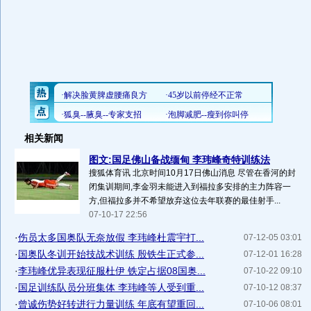
相关新闻
图文:国足佛山备战缅甸 李玮峰奇特训练法
搜狐体育讯 北京时间10月17日佛山消息 尽管在香河的封
闭集训期间,李金羽未能进入到福拉多安排的主力阵容一
方,但福拉多并不希望放弃这位去年联赛的最佳射手...
07-10-17 22:56
·
伤员太多国奥队无奈放假 李玮峰杜震宇打...
07-12-05 03:01
·
国奥队冬训开始技战术训练 殷铁生正式参...
07-12-01 16:28
·
李玮峰优异表现征服杜伊 铁定占据08国奥...
07-10-22 09:10
·
国足训练队员分班集体 李玮峰等人受到重...
07-10-12 08:37
·
曾诚伤势好转进行力量训练 年底有望重回...
07-10-06 08:01