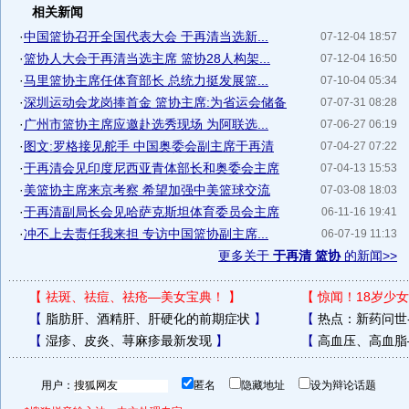
相关新闻
·
中国篮协召开全国代表大会 于再清当选新...
07-12-04 18:57
·
篮协人大会于再清当选主席 篮协28人构架...
07-12-04 16:50
·
马里篮协主席任体育部长 总统力挺发展篮...
07-10-04 05:34
·
深圳运动会龙岗捧首金 篮协主席:为省运会储备
07-07-31 08:28
·
广州市篮协主席应邀赴选秀现场 为阿联选...
07-06-27 06:19
·
图文:罗格接见舵手 中国奥委会副主席于再清
07-04-27 07:22
·
于再清会见印度尼西亚青体部长和奥委会主席
07-04-13 15:53
·
美篮协主席来京考察 希望加强中美篮球交流
07-03-08 18:03
·
于再清副局长会见哈萨克斯坦体育委员会主席
06-11-16 19:41
·
冲不上去责任我来担 专访中国篮协副主席...
06-07-19 11:13
更多关于
于再清 篮协
的新闻>>
【
祛斑、祛痘、祛疮—美女宝典！
】
【
惊闻！18岁少女
【
脂肪肝、酒精肝、肝硬化的前期症状
】
【
热点：新药问世
【
湿疹、皮炎、荨麻疹最新发现
】
【
高血压、高血脂
用户：
匿名
隐藏地址
设为辩论话题