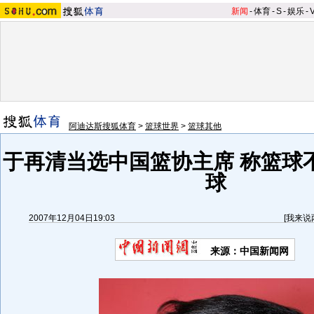
新闻
-
体育
-
S
-
娱乐
-
阿迪达斯搜狐体育
>
篮球世界
>
篮球其他
于再清当选中国篮协主席 称篮球
球
2007年12月04日19:03
[
我来说
来源：中国新闻网