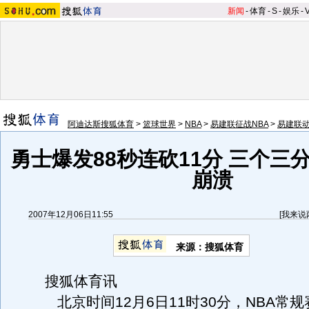
新闻
-
体育
-
S
-
娱乐
-
阿迪达斯搜狐体育
>
篮球世界
>
NBA
>
易建联征战NBA
>
易建联
勇士爆发88秒连砍11分 三个三
崩溃
2007年12月06日11:55
[
我来说
来源：搜狐体育
搜狐体育讯
北京时间12月6日11时30分，NBA常