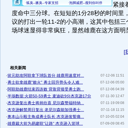
紧接
度命中三分球。在短短的1分28秒的时间里
议的打出一轮11-2的小高潮，这其中包括
场球迷显得非常疯狂，显然雄鹿在这方面明
[
相关新闻
·
状元助攻阿联拿下球队首分 雄鹿用速度对...
07-12-06 11:51
·
勇士欲拿雄鹿"败火" 勇士回升势头令人难...
07-12-06 05:00
·
阿联助雄鹿结束四连败 背靠背接受勇士跑...
07-12-06 04:39
·
半场数据:火箭50-59勇士 麦迪砍9分杰克逊17分
07-11-30 12:47
·
杰克逊复出勇士将帅欣喜 尼尔森赞福特纳...
07-11-19 09:08
·
杰克逊解禁周日复出 老尼尔森能加强勇士...
07-11-18 11:15
·
奥本山斗殴主角成勇士队长 杰克逊发誓痛...
07-10-05 02:04
·
雄鹿裁大前为易建联"让路" 杰克逊入篮球...
07-09-09 08:45