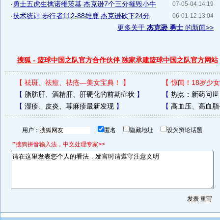
·
勇士五虎生擒诺维茨基 杰克逊7个三分摧毁小牛
07-05-04 14:19
·
技术统计:步行者112-88雄鹿 杰克逊砍下24分
06-01-12 13:04
更多关于
杰克逊 勇士
的新闻>>
搜狐 - 篮球中国之队官方合作伙伴 独家承建篮球中国之队官方网站
【
祛斑、祛痘、祛疮—美女宝典！
】
【
惊闻！18岁少女
【
脂肪肝、酒精肝、肝硬化的前期症状
】
【
热点：新药问世
【
湿疹、皮炎、荨麻疹最新发现
】
【
高血压、高血脂
用户：
匿名
隐藏地址
设为辩论话题
*搜狗拼音输入法，中文处理专家>>