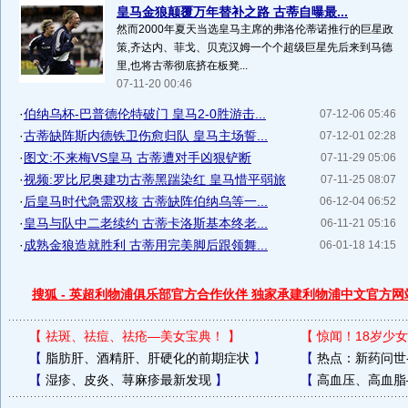
皇马金狼颠覆万年替补之路 古蒂自曝最...
然而2000年夏天当选皇马主席的弗洛伦蒂诺推行的巨星政
策,齐达内、菲戈、贝克汉姆一个个超级巨星先后来到马德
里,也将古蒂彻底挤在板凳...
07-11-20 00:46
·
伯纳乌杯-巴普德伦特破门 皇马2-0胜游击...
07-12-06 05:46
·
古蒂缺阵斯内德铁卫伤愈归队 皇马主场誓...
07-12-01 02:28
·
图文:不来梅VS皇马 古蒂遭对手凶狠铲断
07-11-29 05:06
·
视频:罗比尼奥建功古蒂黑踹染红 皇马惜平弱旅
07-11-25 08:07
·
后皇马时代急需双核 古蒂缺阵伯纳乌等一...
06-12-04 06:52
·
皇马与队中二老续约 古蒂卡洛斯基本终老...
06-11-21 05:16
·
成熟金狼造就胜利 古蒂用完美脚后跟领舞...
06-01-18 14:15
搜狐 - 英超利物浦俱乐部官方合作伙伴 独家承建利物浦中文官方网
【
祛斑、祛痘、祛疮—美女宝典！
】
【
惊闻！18岁少女
【
脂肪肝、酒精肝、肝硬化的前期症状
】
【
热点：新药问世
【
湿疹、皮炎、荨麻疹最新发现
】
【
高血压、高血脂