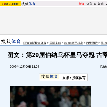
新闻
-
体育
-
S
-
娱乐
-
阿迪达斯搜狐体育
>
国际足球
>
07-08西甲联赛
>
西甲图片
>
第2
图文：第29届伯纳乌杯皇马夺冠 古
2007年12月06日12:04
[
我来
来源：搜狐体育