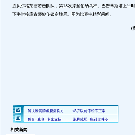
胜贝尔格莱德游击队队，第18次捧起伯纳乌杯。巴普蒂斯塔上半
下半时接应古蒂妙传锁定胜局。图为比赛中精彩瞬间。
(
相关新闻