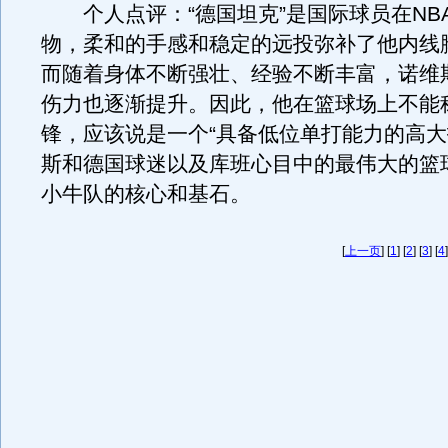
个人点评：“德国坦克”是国际球员在NB
物，柔和的手感和稳定的远投弥补了他内线
而随着身体不断强壮、经验不断丰富，诺维
伤力也逐渐提升。因此，他在篮球场上不能
锋，应该说是一个“具备低位单打能力的高大
斯和德国球迷以及库班心目中的最伟大的篮
小牛队的核心和基石。
[
上一页
] [
1
] [
2
] [
3
] [
4