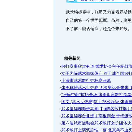
武术锦标赛中，张勇又力克俄罗斯劲
自己的第一个世界冠军。虽然，张勇
不了解，能否适应，还是个未知数。
相关新闻
·
散打赛事欣赏有道 武术协会主任杨战旗精
·
女子为练武术倾家荡产 终于成全国散打冠
·
上海市武术散打锦标赛开幕
·
张勇称雄武术世锦赛 无缘奥运会未来目标
·
"张氏空翻"惊艳全场 张勇坦言散打是
·
图文:[武术世锦赛]散手75公斤级 张勇
·
武术世锦赛渐进高潮 中国5名散打选手
·
武术世锦赛台北选手南棍摘金 于锦进散打
·
第六届城市运动会武术散打女子团体决
·
武术散打上演戏剧性一幕 北京兵不血刃闯