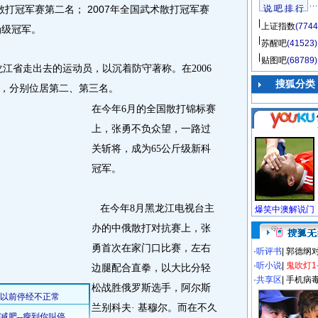
散打冠军赛第二名； 2007年全国武术散打冠军赛
说 吧 排 行
上证指数
(7744
g级冠军。
苏醒吧
(41523)
贴图吧
(68789)
龙江省走出去的运动员，以沉着防守著称。在
2006
搜狐分类
，分别位居第二、第三名。
在今年
6
月的全国散打锦标赛
上，张勇不负众望，一路过
关斩将，成为
65
公斤级新科
冠军。
在今年
8
月黑龙江电视台主
办的中俄散打对抗赛上，张
勇首次在家门口比赛，左右
·
听评书
|
郭德纲
·
听小说
|
鬼吹灯1
边腿配合直拳，以大比分轻
·
共享区
|
手机病
松战胜俄罗斯选手，阿尔斯
兰别科夫·
基穆尔。而在不久