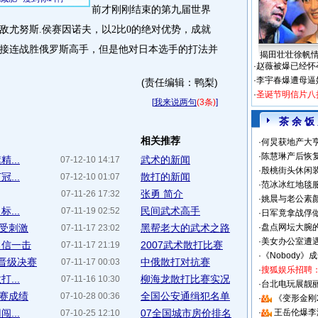
前才刚刚结束的第九届世界
敌尤努斯
.
侯赛因诺夫，以
2
比
0
的绝对优势，成就
接连战胜俄罗斯高手，但是他对日本选手的打法并
揭田壮壮徐帆
·
赵薇被爆已经怀
·
李宇春爆遭母逼
(责任编辑：鸭梨)
·
圣诞节明信片八
[
我来说两句
(3条)
]
茶 余 饭
相关推荐
·
何炅获地产大亨
·
陈慧琳产后恢复
...
武术的新闻
07-12-10 14:17
·
殷桃街头休闲装
...
散打的新闻
07-12-10 01:07
·
范冰冰红地毯
张勇 简介
07-11-26 17:32
·
姚晨与老公素
...
民间武术高手
07-11-19 02:52
·
日军竟拿战俘
享受刺激
黑帮老大的武术之路
·
盘点网坛大腕
07-11-17 23:02
·
美女办公室遭
自信一击
2007武术散打比赛
07-11-17 21:19
·
《Nobody》
晋级决赛
中俄散打对抗赛
07-11-17 00:03
·
搜狐娱乐招聘
...
柳海龙散打比赛实况
07-11-16 10:30
·
台北电玩展靓丽S
赛成绩
全国公安通缉犯名单
07-10-28 00:36
·
《变形金刚
...
07全国城市房价排名
·
王岳伦爆李
07-10-25 12:10