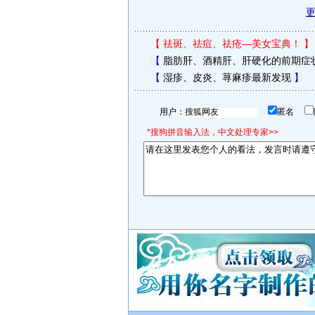
【
祛斑、祛痘、祛疮—美女宝典！
】
【
脂肪肝、酒精肝、肝硬化的前期症
【
湿疹、皮炎、荨麻疹最新发现
】
用户：
匿名
*搜狗拼音输入法，中文处理专家>>