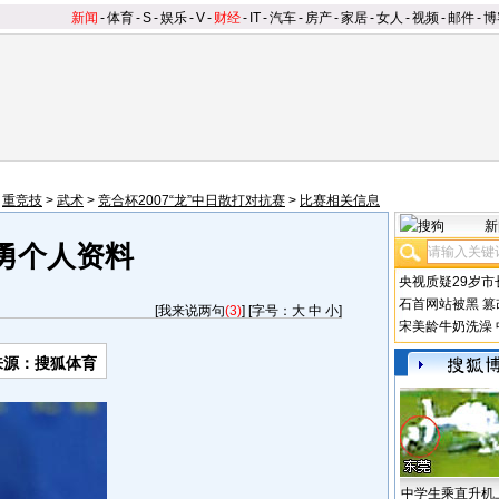
新闻
-
体育
-
S
-
娱乐
-
V
-
财经
-
IT
-
汽车
-
房产
-
家居
-
女人
-
视频
-
邮件
-
博
>
重竞技
>
武术
>
竞合杯2007“龙”中日散打对抗赛
>
比赛相关信息
新
勇个人资料
央视质疑29岁市
石首网站被黑
篡
[
我来说两句
(3)
] [字号：
大
中
小
]
宋美龄牛奶洗澡
来源：搜狐体育
中学生乘直升机