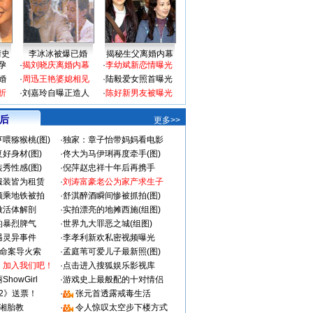
情史
李冰冰被爆已婚
揭秘生父离婚内幕
孕
·
揭刘晓庆离婚内幕
·
李幼斌新恋情曝光
婚
·
周迅王艳婆媳相见
·
陆毅爱女照首曝光
折
·
刘嘉玲自曝正造人
·
陈好新男友被曝光
 后
更多>>
喂猕猴桃(图)
·
独家：章子怡带妈妈看电影
好身材(图)
·
佟大为马伊琍再度牵手(图)
秀性感(图)
·
倪萍赵忠祥十年后再携手
服装皆为租赁
·
刘涛富豪老公为家产求生子
颜乘地铁被拍
·
舒淇醉酒瞬间惨被抓拍(图)
做活体解剖
·
实拍漂亮的地摊西施(组图)
的暴烈脾气
·
世界九大罪恶之城(组图)
遇灵异事件
·
李孝利新欢私密视频曝光
成命案导火索
·
孟庭苇可爱儿子最新照(图)
：加入我们吧！
·
点击进入搜狐娱乐影视库
howGirl
·
游戏史上最般配的十对情侣
2》送票！
·
张元首透露戒毒生活
湘胎教
·
令人惊叹太空步下楼方式