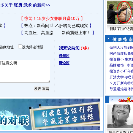
更多关于
张勇 武术
的新闻>>
【
惊闻！18岁少女兼职月赚10万
】
状
】
【
热点：新药问世-乙肝转阴已成现实
】
新版“西游”绝
【
高血压、高血脂——新药震憾上市！
】
健 康 指 南
隐藏地址
设为辩论话题
我来说两句
·
做别人没想到的
(3条)
·
时尚情趣店免
精华区
·
投资最小 生意
辩论区
·
品牌服饰一折
·
投资办小厂年
·
开清大学习吧 
·
２万开新奇特
·
尊重遇难遗体
每天在吞别人