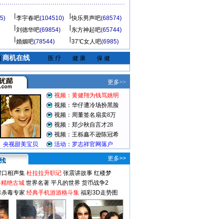
5)
李宇春吧
(104510)
快乐男声吧
(68574)
刘德华吧
(69854)
东方神起吧
(65744)
婚姻吧
(78544)
37℃女人吧
(6985)
商机在线
|
医 疗
健 康
保 健
更多>>
对口相声集
杜拉拉升职记
张震讲故事
红楼梦
-精绝古城
世界名著
平凡的世界
货币战争2
毒杀毒专家
经典手机游游格斗集
福彩3D走势图