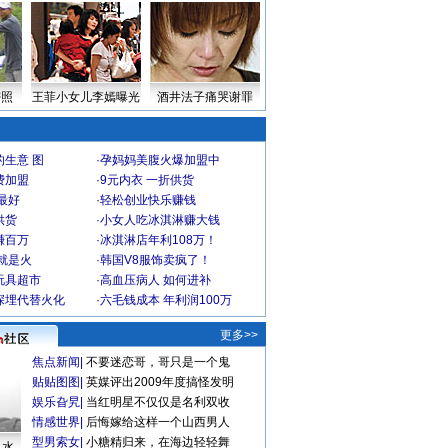
密照
王菲小女儿李嫣曝光
酒井法子痛哭谢罪
生意 图
·
孕妈妈美腹火爆加盟中
费加盟
·
9元内衣 一折供货
最好
·
轻松创业快乐赚钱
供货
·
小女人吃冰淇淋赚大钱
赚百万
·
冰淇淋店年利108万！
就是火
·
韩国V8服饰卖疯了！
玩具超市
·
高血压病人 如何进补
深埋代替火化
·
六毛钱成本 年利润100万
更多>>
焦点新闻
|
不要迷恋哥，哥只是一个鬼
贴贴图图
|
英媒评出2009年度搞怪发明
娱乐旮旯
|
当红明星不仅仅是名利双收
情感世界
|
后悔嫁给这样一个山西男人
型男索女
|
小糖精归来，在海边轻轻舞
口水