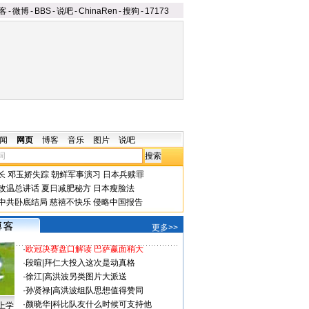
客
-
微博
-
BBS
-
说吧
-
ChinaRen
-
搜狗
-
17173
闻
网页
博客
音乐
图片
说吧
长
邓玉娇失踪
朝鲜军事演习
日本兵赎罪
改温总讲话
夏日减肥秘方
日本瘦脸法
中共卧底结局
慈禧不快乐
侵略中国报告
更多>>
·
欧冠决赛盘口解读 巴萨赢面稍大
·
段暄
|
拜仁大投入这次是动真格
·
徐江
|
高洪波另类图片大派送
·
孙贤禄
|
高洪波组队思想值得赞同
·
颜晓华
|
科比队友什么时候可支持他
上学