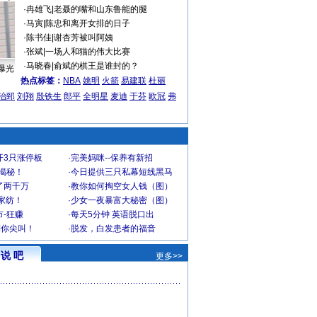
·
冉雄飞
|
老聂的嘴和山东鲁能的腿
·
马寅
|
陈忠和离开女排的日子
·
陈书佳
|
谢杏芳被叫阿姨
·
张斌
|
一场人和猫的伟大比赛
·
马晓春
|
俞斌的棋王是谁封的？
曝光
热点标签：
NBA
姚明
火箭
易建联
杜丽
治郅
刘翔
殷铁生
郎平
全明星
麦迪
于芬
欧冠
弗
开3只涨停板
·
完美妈咪--保养有新招
大揭秘！
·
今日提供三只私幕短线黑马
了两千万
·
教你如何掏空女人钱（图）
家纺！
·
少女一夜暴富大秘密（图）
-狂赚
·
每天5分钟 英语脱口出
到你尖叫！
·
脱发，白发患者的福音
说 吧
更多>>