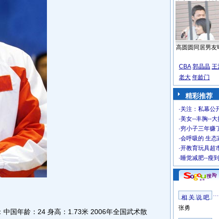
高圆圆同居男友
CBA
郭晶晶
王
老大
年龄门
精彩推荐
·
关注：私幕公
·
美女--丰胸--
·
穷小子三年赚
·
会呼吸的 生态
·
开教育玩具超市
·
睡觉减肥--瘦
相 关 说 吧
张勇
国年龄：24 身高：1.73米 2006年全国武术散