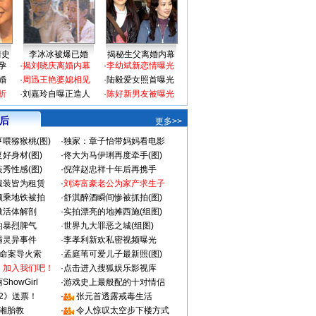
情史
李冰冰被爆已婚
揭秘生父离婚内幕
孕
·
揭刘晓庆离婚内幕
·
李幼斌新恋情曝光
婚
·
周迅王艳婆媳相见
·
陆毅爱女照首曝光
折
·
刘嘉玲自曝正造人
·
陈好新男友被曝光
 后
更多>>
喂猕猴桃(图)
·
独家：章子怡带妈妈看电影
好身材(图)
·
佟大为马伊琍再度牵手(图)
秀性感(图)
·
倪萍赵忠祥十年后再携手
服装皆为租赁
·
刘涛富豪老公为家产求生子
颜乘地铁被拍
·
舒淇醉酒瞬间惨被抓拍(图)
做活体解剖
·
实拍漂亮的地摊西施(组图)
的暴烈脾气
·
世界九大罪恶之城(组图)
遇灵异事件
·
李孝利新欢私密视频曝光
成命案导火索
·
孟庭苇可爱儿子最新照(图)
：加入我们吧！
·
点击进入搜狐娱乐影视库
howGirl
·
游戏史上最般配的十对情侣
2》送票！
·
张元首透露戒毒生活
湘胎教
·
令人惊叹太空步下楼方式