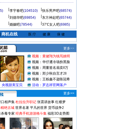
5)
李宇春吧
(104510)
快乐男声吧
(68574)
刘德华吧
(69854)
东方神起吧
(65744)
婚姻吧
(78544)
37℃女人吧
(6985)
商机在线
|
医 疗
健 康
保 健
更多>>
对口相声集
杜拉拉升职记
张震讲故事
红楼梦
-精绝古城
世界名著
平凡的世界
货币战争2
毒杀毒专家
经典手机游游格斗集
福彩3D走势图