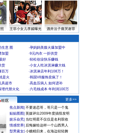
密照
王菲小女儿李嫣曝光
酒井法子痛哭谢罪
生意 图
·
孕妈妈美腹火爆加盟中
费加盟
·
9元内衣 一折供货
最好
·
轻松创业快乐赚钱
供货
·
小女人吃冰淇淋赚大钱
赚百万
·
冰淇淋店年利108万！
就是火
·
韩国V8服饰卖疯了！
玩具超市
·
高血压病人 如何进补
深埋代替火化
·
六毛钱成本 年利润100万
更多>>
焦点新闻
|
不要迷恋哥，哥只是一个鬼
贴贴图图
|
英媒评出2009年度搞怪发明
娱乐旮旯
|
当红明星不仅仅是名利双收
情感世界
|
后悔嫁给这样一个山西男人
型男索女
|
小糖精归来，在海边轻轻舞
口水