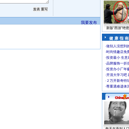
我要发布
新版“西游”绝
健 康 指 南
·
做别人没想到的
·
时尚情趣店免
·
投资最小 生意
·
品牌服饰一折
·
投资办小厂年
·
开清大学习吧 
·
２万开新奇特
·
尊重遇难遗体
每天在吞别人