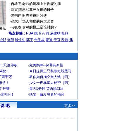
·
冉雄飞
|
老聂的嘴和山东鲁能的腿
·
马寅
|
陈忠和离开女排的日子
·
陈书佳
|
谢杏芳被叫阿姨
·
张斌
|
一场人和猫的伟大比赛
·
马晓春
|
俞斌的棋王是谁封的？
曝光
热点标签：
NBA
姚明
火箭
易建联
杜丽
治郅
刘翔
殷铁生
郎平
全明星
麦迪
于芬
欧冠
弗
开3只涨停板
·
完美妈咪--保养有新招
大揭秘！
·
今日提供三只私幕短线黑马
了两千万
·
教你如何掏空女人钱（图）
家纺！
·
少女一夜暴富大秘密（图）
-狂赚
·
每天5分钟 英语脱口出
到你尖叫！
·
脱发，白发患者的福音
说 吧
更多>>