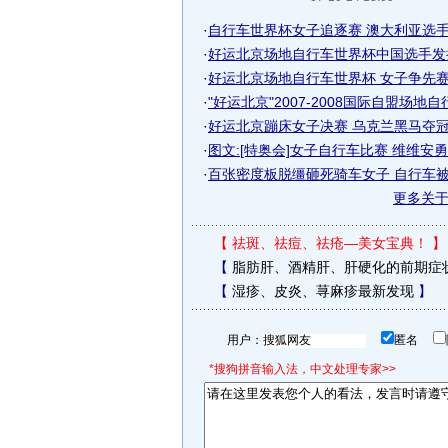
·
自行车世界杯女子追逐赛 澳大利亚选手摘
·
好运北京场地自行车世界杯中国选手发
·
好运北京场地自行车世界杯 女子争先赛郭
·
"好运北京"2007-2008国际自盟场地自行
·
好运北京蹦床女子决赛 乌克兰黑马夺冠
·
图文:[特奥会]女子自行车比赛 维维安
·
百张密度板脱缰砸死骑车女子 自行车被压
更多关
【
祛斑、祛痘、祛疮—美女宝典！
】
【
脂肪肝、酒精肝、肝硬化的前期症
【
湿疹、皮炎、荨麻疹最新发现
】
用户：
匿名
*搜狗拼音输入法，中文处理专家>>