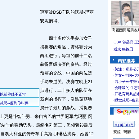
冠军被DSB车队的沃斯-玛丽
安妮摘得。
高圆圆同居男友
四十多位选手参加女子
CBA
郭晶晶
王
捕捉赛的角逐，资格赛分为
老大
年龄门
两组进行，每组的前十二名
精彩推荐
获得晋级决赛的资格。经过
·
关注：私幕公
预赛的交战，中国的两位选
·
美女--丰胸--
手均未过关。决赛在晚上21
·
穷小子三年赚
·
会呼吸的 生态
点进行，二十多人的队伍在
·
开教育玩具超市
裁判的指挥下，浩浩荡荡地
·
睡觉减肥--瘦
展开了最后的激战。捕捉赛
上更是斗智斗勇。来自古巴的世界冠军尤玛丽-冈
尼站时的强劲势头，最终名列第三，但领骑衫最后
相 关 说 吧
安妮
|
玛丽
自澳大利亚的传奇车手高斯-贝琳达摘得，她曾12