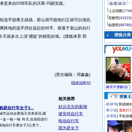
者是来自DSB车队的沃斯-玛丽安妮。
说 吧 排 行
上证指数
(7744
苏醒吧
(41523)
选手脱离主战场，那么很可能他们正就可以借此
贴图吧
(68789)
离阵地的选手挡住追赶的对手。座落于老山的自行
搜狐分类
今天就多次上演“捕捉”的精彩好戏。(搜狐体育 郭
(责任编辑：邓鑫鑫)
[
我来说两句
]
相关推荐
·
听评书
|
郭德纲
好运北京的新闻
获自行车女子3...
·
听小说
|
鬼吹灯1
城市运动会赛场又传来喜讯,烟
捷安特自行车
·
共享区
|
手机病
一金一银一铜. 昨天,在洛阳进行
电动自行车
地自行车赛女子3公里个...
因为是女子