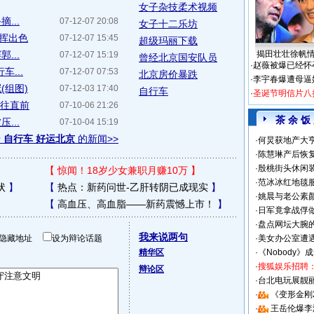
女子杂技柔术视频
...
07-12-07 20:08
女子十二乐坊
挥出色
07-12-07 15:45
超级玛丽下载
...
揭田壮壮徐帆
07-12-07 15:19
曾经北京国安队员
·
赵薇被爆已经怀
车...
07-12-07 07:53
北京房价暴跌
·
李宇春爆遭母逼
(组图)
07-12-03 17:40
自行车
·
圣诞节明信片八
勇往直前
07-10-06 21:26
茶 余 饭
...
07-10-04 15:19
于
自行车 好运北京
的新闻>>
·
何炅获地产大亨
·
陈慧琳产后恢复
·
殷桃街头休闲装
【
惊闻！18岁少女兼职月赚10万
】
·
范冰冰红地毯
状
】
【
热点：新药问世-乙肝转阴已成现实
】
·
姚晨与老公素
【
高血压、高血脂——新药震憾上市！
】
·
日军竟拿战俘
·
盘点网坛大腕
我来说两句
隐藏地址
设为辩论话题
·
美女办公室遭
精华区
·
《Nobody》
·
搜狐娱乐招聘
辩论区
·
台北电玩展靓丽S
·
《变形金刚
·
王岳伦爆李