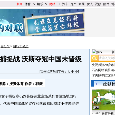
新闻
-
体育
-
S
-
娱乐
-
V
-
财经
-
IT
-
汽车
-
房产
-
家居
-
女人
-
视频
-
邮件
-
博
>
自行车
>
自行车动态
新
捕捉战 沃斯夺冠中国未晋级
央视质疑29岁市
石首网站被黑
篡
[
我来说两句
] [字号：
大
中
小
]
宋美龄牛奶洗澡
来源：搜狐体育 作者：郭薇
但女子捕捉赛仍然是好运北京场系列赛暨场地自行
。代表中国出战的梁敬和李薇都因成绩不佳未能进
中学生乘直升机