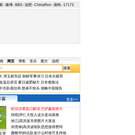
客
-
微博
-
BBS
-
说吧
-
ChinaRen
-
搜狗
-
17173
闻
网页
博客
音乐
图片
说吧
长
邓玉娇失踪
朝鲜军事演习
日本兵赎罪
改温总讲话
夏日减肥秘方
日本瘦脸法
中共卧底结局
慈禧不快乐
侵略中国报告
更多>>
·
欧冠决赛盘口解读 巴萨赢面稍大
·
段暄
|
拜仁大投入这次是动真格
·
徐江
|
高洪波另类图片大派送
·
孙贤禄
|
高洪波组队思想值得赞同
·
颜晓华
|
科比队友什么时候可支持他
上学