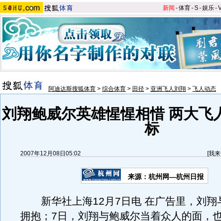
新闻
-
体育
-
S
-
娱乐
-
阿迪达斯搜狐体育
>
综合体育
>
田径
>
亚洲飞人刘翔
>
飞人动态
刘翔鲍威尔英雄惺惺相惜 两大飞
标
2007年12月08日05:02
[
我来
来源：杭州网—杭州日报
新华社上海12月7日电 在广告里，刘翔
拥抱；7日，刘翔与鲍威尔当着众人的面，