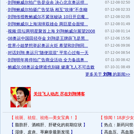
·
刘翔鲍威尔拍广告是业余 决心北京奥运捍...
07-12-08 02:50
·
刘翔鲍威尔拍摄广告笑场 相互"吹捧"不含糊
07-12-08 02:33
·
刘翔传授教鲍威尔不紧张秘诀 10日开启魔...
07-12-08 02:05
·
刘翔鲍威尔上海演绎双雄会 两巨星会面惺...
07-12-08 01:49
·
视频:田坛两明星聚首上海 刘翔鲍威尔展望2008
07-12-08 01:14
·
08奥运中国田径夺金 刘翔是王牌薛飞是黑...
07-12-06 15:56
·
世界小姐梦想举起奥运火炬 希望和刘翔同...
07-12-06 09:06
·
对话刘翔:奥运只"随便混混" 平常心过每一天
07-12-04 08:54
·
刘翔明年将停拍广告商业活动 全力备战奥...
07-11-30 08:42
·
鲍威尔:08奥运金牌谁也别碰 健康飞人不可击败
07-10-31 08:49
更多关于
刘翔
的新闻>>
关注飞人动态 尽在刘翔博客
【
祛斑、祛痘、祛疮—美女宝典！
】
【
惊闻！18岁少女
【
脂肪肝、酒精肝、肝硬化的前期症状
】
【
热点：新药问世
【
湿疹、皮炎、荨麻疹最新发现
】
【
高血压、高血脂