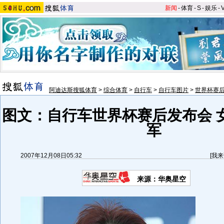
新闻
-
体育
-
S
-
娱乐
-
阿迪达斯搜狐体育
>
综合体育
>
自行车
>
自行车图片
>
世界杯赛
图文：自行车世界杯赛后发布会 
军
2007年12月08日05:32
[
我来
来源：华奥星空