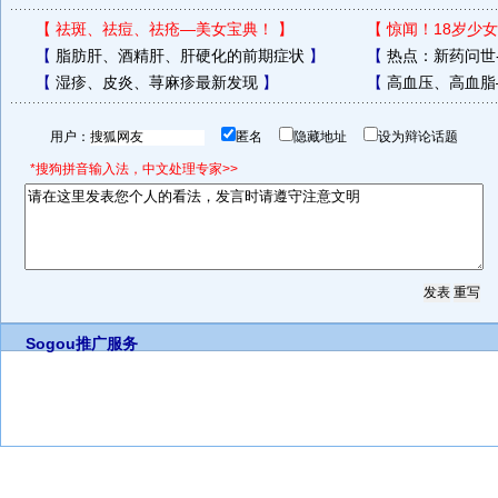
【
祛斑、祛痘、祛疮—美女宝典！
】
【
惊闻！18岁少女
【
脂肪肝、酒精肝、肝硬化的前期症状
】
【
热点：新药问世
【
湿疹、皮炎、荨麻疹最新发现
】
【
高血压、高血脂
用户：
匿名
隐藏地址
设为辩论话题
*搜狗拼音输入法，中文处理专家>>
Sogou推广服务