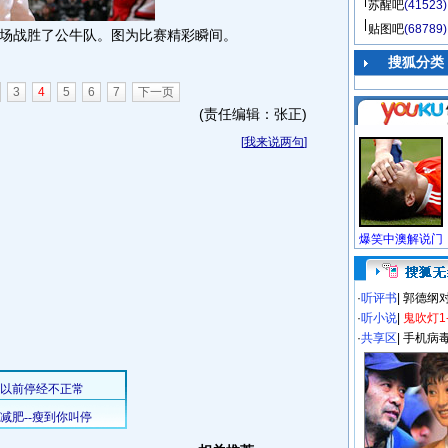
苏醒吧
(41523)
贴图吧
(68789)
场战胜了公牛队。图为比赛精彩瞬间。
搜狐分类
3
4
5
6
7
下一页
(责任编辑：张正)
[
我来说两句
]
·
听评书
|
郭德纲
·
听小说
|
鬼吹灯1
·
共享区
|
手机病