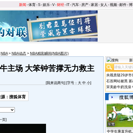
新闻
-
体育
-
S
-
娱乐
-
V
-
财经
-
IT
-
汽车
-
房产
-
家居
-
女人
-
视频
-
邮件
-
博
>
NBA
>
NBA动态
>
NBA精彩瞬间(NBA图片)
新
牛主场 大笨钟苦撑无力救主
央视质疑29岁市
石首网站被黑
篡
[
我来说两句
] [字号：
大
中
小
]
宋美龄牛奶洗澡
来源：搜狐体育
一页]
中学生乘直升机