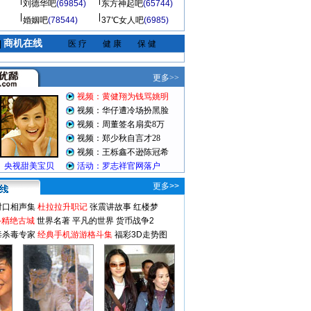
刘德华吧
(69854)
东方神起吧
(65744)
婚姻吧
(78544)
37℃女人吧
(6985)
商机在线
|
医 疗
健 康
保 健
更多>>
对口相声集
杜拉拉升职记
张震讲故事
红楼梦
-精绝古城
世界名著
平凡的世界
货币战争2
毒杀毒专家
经典手机游游格斗集
福彩3D走势图