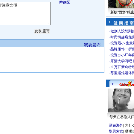
辩论区
新版“西游”绝
健 康 指 南
·
做别人没想到的
·
时尚情趣店免
·
投资最小 生意
我要发布
·
品牌服饰一折
·
投资办小厂年
·
开清大学习吧 
·
２万开新奇特
·
尊重遇难遗体
每天在吞别人
漂在海外
|
为什
型男索女
|
晒晒