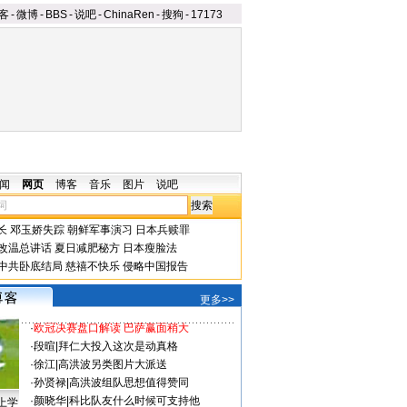
客
-
微博
-
BBS
-
说吧
-
ChinaRen
-
搜狗
-
17173
闻
网页
博客
音乐
图片
说吧
长
邓玉娇失踪
朝鲜军事演习
日本兵赎罪
改温总讲话
夏日减肥秘方
日本瘦脸法
中共卧底结局
慈禧不快乐
侵略中国报告
更多>>
·
欧冠决赛盘口解读 巴萨赢面稍大
·
段暄
|
拜仁大投入这次是动真格
·
徐江
|
高洪波另类图片大派送
·
孙贤禄
|
高洪波组队思想值得赞同
·
颜晓华
|
科比队友什么时候可支持他
上学