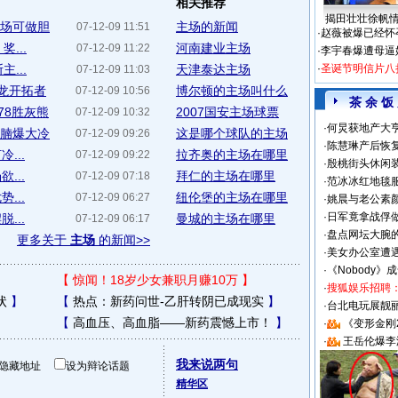
相关推荐
揭田壮壮徐帆
主场可做胆
主场的新闻
07-12-09 11:51
·
赵薇被爆已经怀
...
河南建业主场
07-12-09 11:22
·
李宇春爆遭母逼
...
天津泰达主场
·
圣诞节明信片八
07-12-09 11:03
场龙开拓者
博尔顿的主场叫什么
07-12-09 10:56
茶 余 饭
78胜灰熊
2007国安主场球票
07-12-09 10:32
·
何炅获地产大亨
鱼腩爆大冷
这是哪个球队的主场
07-12-09 09:26
·
陈慧琳产后恢复
...
拉齐奥的主场在哪里
07-12-09 09:22
·
殷桃街头休闲装
...
拜仁的主场在哪里
07-12-09 07:18
·
范冰冰红地毯
...
纽伦堡的主场在哪里
07-12-09 06:27
·
姚晨与老公素
·
日军竟拿战俘
...
曼城的主场在哪里
07-12-09 06:17
·
盘点网坛大腕
更多关于
主场
的新闻>>
·
美女办公室遭
·
《Nobody》
【
惊闻！18岁少女兼职月赚10万
】
·
搜狐娱乐招聘
状
】
【
热点：新药问世-乙肝转阴已成现实
】
·
台北电玩展靓丽S
【
高血压、高血脂——新药震憾上市！
】
·
《变形金刚
·
王岳伦爆李
我来说两句
隐藏地址
设为辩论话题
精华区