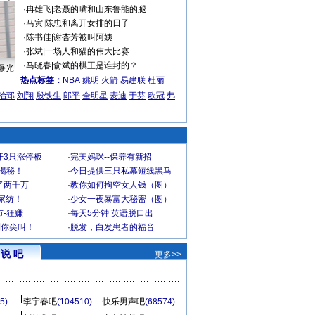
·
冉雄飞
|
老聂的嘴和山东鲁能的腿
·
马寅
|
陈忠和离开女排的日子
·
陈书佳
|
谢杏芳被叫阿姨
·
张斌
|
一场人和猫的伟大比赛
·
马晓春
|
俞斌的棋王是谁封的？
曝光
热点标签：
NBA
姚明
火箭
易建联
杜丽
治郅
刘翔
殷铁生
郎平
全明星
麦迪
于芬
欧冠
弗
开3只涨停板
·
完美妈咪--保养有新招
大揭秘！
·
今日提供三只私幕短线黑马
了两千万
·
教你如何掏空女人钱（图）
家纺！
·
少女一夜暴富大秘密（图）
-狂赚
·
每天5分钟 英语脱口出
到你尖叫！
·
脱发，白发患者的福音
说 吧
更多>>
5)
李宇春吧
(104510)
快乐男声吧
(68574)