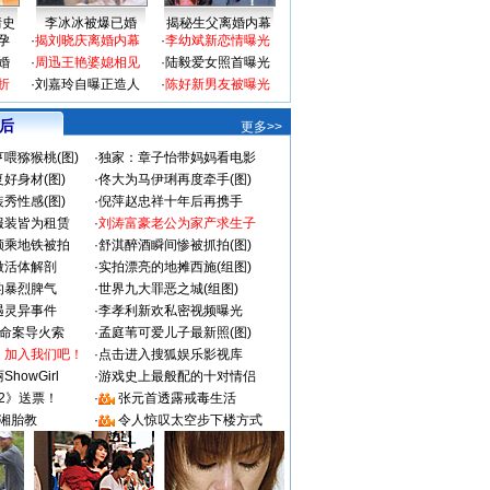
情史
李冰冰被爆已婚
揭秘生父离婚内幕
孕
·
揭刘晓庆离婚内幕
·
李幼斌新恋情曝光
婚
·
周迅王艳婆媳相见
·
陆毅爱女照首曝光
折
·
刘嘉玲自曝正造人
·
陈好新男友被曝光
 后
更多>>
喂猕猴桃(图)
·
独家：章子怡带妈妈看电影
好身材(图)
·
佟大为马伊琍再度牵手(图)
秀性感(图)
·
倪萍赵忠祥十年后再携手
服装皆为租赁
·
刘涛富豪老公为家产求生子
颜乘地铁被拍
·
舒淇醉酒瞬间惨被抓拍(图)
做活体解剖
·
实拍漂亮的地摊西施(组图)
的暴烈脾气
·
世界九大罪恶之城(组图)
遇灵异事件
·
李孝利新欢私密视频曝光
成命案导火索
·
孟庭苇可爱儿子最新照(图)
：加入我们吧！
·
点击进入搜狐娱乐影视库
howGirl
·
游戏史上最般配的十对情侣
2》送票！
·
张元首透露戒毒生活
湘胎教
·
令人惊叹太空步下楼方式