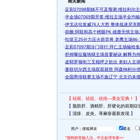
相关新闻
·
足彩07098期姚不可及预测:维拉利尔
·
半全场07069期开奖:维拉主场半全均输 奖
·
伊戈达拉发威76人大胜 整体低迷尼克斯主
·
前瞻:阿联和高个榜眼PK 雄鹿无惧主
·
扣篮王25分力压火箭弃将 老鹰主场86-
·
足彩07097期冷门排行:拜仁主场输给
·
舒帅曝征服地狱主场首要秘诀 解释为何冷
·
皮耶罗领衔三叉戟呼之欲出 老妇人主场欲
·
曼联切尔西主场双双获胜 阿森纳积分优势
·
全国男排联赛主场不敌辽宁 北京仍未摆脱
【
祛斑、祛痘、祛疮—美女宝典！
】
【
脂肪肝、酒精肝、肝硬化的前期症
【
湿疹、皮炎、荨麻疹最新发现
】
用户：
匿名
*搜狗拼音输入法，中文处理专家>>