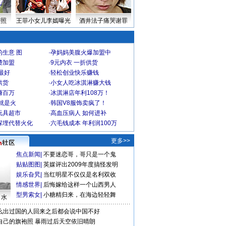
密照
王菲小女儿李嫣曝光
酒井法子痛哭谢罪
生意 图
·
孕妈妈美腹火爆加盟中
费加盟
·
9元内衣 一折供货
最好
·
轻松创业快乐赚钱
供货
·
小女人吃冰淇淋赚大钱
赚百万
·
冰淇淋店年利108万！
就是火
·
韩国V8服饰卖疯了！
玩具超市
·
高血压病人 如何进补
深埋代替火化
·
六毛钱成本 年利润100万
更多>>
焦点新闻
|
不要迷恋哥，哥只是一个鬼
贴贴图图
|
英媒评出2009年度搞怪发明
娱乐旮旯
|
当红明星不仅仅是名利双收
情感世界
|
后悔嫁给这样一个山西男人
型男索女
|
小糖精归来，在海边轻轻舞
口水
么出过国的人回来之后都会说中国不好
自己的旗袍照
暴雨过后天空依旧晴朗