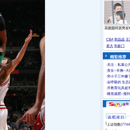
高圆圆同居男友
CBA
郭晶晶
王
老大
年龄门
精彩推荐
·
关注：私幕公
·
美女--丰胸--
·
穷小子三年赚
·
会呼吸的 生态
·
开教育玩具超市
·
睡觉减肥--瘦
说 吧 排 行
上证指数
(7744