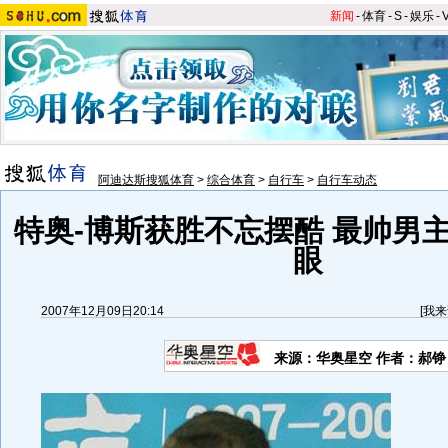
新闻
-
体育
-
S
-
娱乐
-
阿迪达斯搜狐体育
>
综合体育
>
自行车
>
自行车动态
特奥-博斯获胜不忘摆酷 最帅男
眼
2007年12月09日20:14
[
我来
来源：华奥星空 作者：郝铮