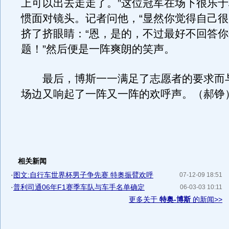
上可以出去走走了。”这位冠军在场下很乐
惯面对镜头。记者问他，“显然你觉得自己很
挤了挤眼睛：“恩，是的，不过最好不回答
题！”然后便是一阵爽朗的笑声。
最后，博斯一一满足了志愿者的要求而
场边又响起了一阵又一阵的欢呼声。（郝铮
相关新闻
·
图文:自行车世界杯男子争先赛 特奥振臂欢呼
07-12-09 18:51
·
普利司通06年F1赛季车队与车手名单确定
06-03-03 10:11
更多关于
特奥-博斯
的新闻>>