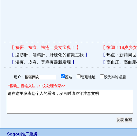
【
祛斑、祛痘、祛疮—美女宝典！
】
【
惊闻！18岁少女
【
脂肪肝、酒精肝、肝硬化的前期症状
】
【
热点：新药问世
【
湿疹、皮炎、荨麻疹最新发现
】
【
高血压、高血脂
用户：
匿名
隐藏地址
设为辩论话题
*搜狗拼音输入法，中文处理专家>>
Sogou推广服务