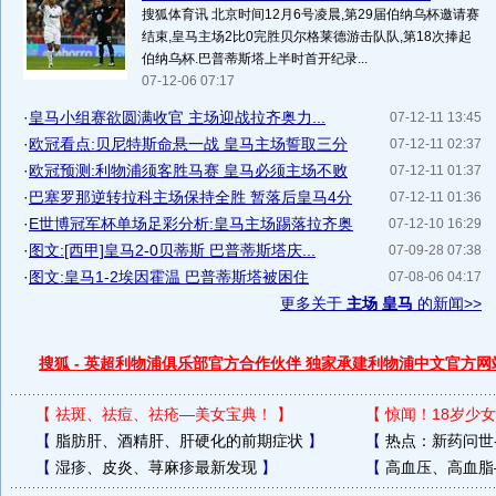
搜狐体育讯 北京时间12月6号凌晨,第29届伯纳乌杯邀请赛
结束,皇马主场2比0完胜贝尔格莱德游击队队,第18次捧起
伯纳乌杯.巴普蒂斯塔上半时首开纪录...
07-12-06 07:17
·
皇马小组赛欲圆满收官 主场迎战拉齐奥力...
07-12-11 13:45
·
欧冠看点:贝尼特斯命悬一战 皇马主场誓取三分
07-12-11 02:37
·
欧冠预测:利物浦须客胜马赛 皇马必须主场不败
07-12-11 01:37
·
巴塞罗那逆转拉科主场保持全胜 暂落后皇马4分
07-12-11 01:36
·
E世博冠军杯单场足彩分析:皇马主场踢落拉齐奥
07-12-10 16:29
·
图文:[西甲]皇马2-0贝蒂斯 巴普蒂斯塔庆...
07-09-28 07:38
·
图文:皇马1-2埃因霍温 巴普蒂斯塔被困住
07-08-06 04:17
更多关于
主场 皇马
的新闻>>
搜狐 - 英超利物浦俱乐部官方合作伙伴 独家承建利物浦中文官方网
【
祛斑、祛痘、祛疮—美女宝典！
】
【
惊闻！18岁少女
【
脂肪肝、酒精肝、肝硬化的前期症状
】
【
热点：新药问世
【
湿疹、皮炎、荨麻疹最新发现
】
【
高血压、高血脂