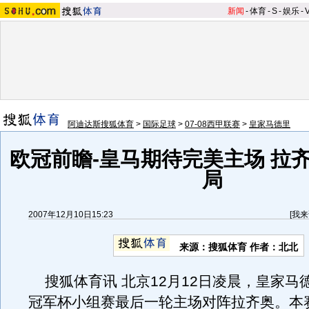
新闻
-
体育
-
S
-
娱乐
-
阿迪达斯搜狐体育
>
国际足球
>
07-08西甲联赛
>
皇家马德里
欧冠前瞻-皇马期待完美主场 拉
局
2007年12月10日15:23
[
我来
来源：搜狐体育 作者：北北
搜狐体育讯 北京12月12日凌晨，皇家马
冠军杯小组赛最后一轮主场对阵拉齐奥。本