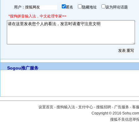
用户：
匿名
隐藏地址
设为辩论话题
*搜狗拼音输入法，中文处理专家>>
Sogou推广服务
设置首页
-
搜狗输入法
-
支付中心
-
搜狐招聘
-
广告服务
-
客
Copyright
©
2016 Sohu.com 
搜狐不良信息举