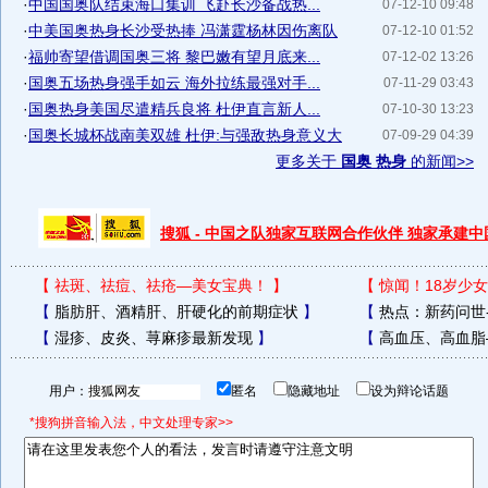
·
中国国奥队结束海口集训 飞赴长沙备战热...
07-12-10 09:48
·
中美国奥热身长沙受热捧 冯潇霆杨林因伤离队
07-12-10 01:52
·
福帅寄望借调国奥三将 黎巴嫩有望月底来...
07-12-02 13:26
·
国奥五场热身强手如云 海外拉练最强对手...
07-11-29 03:43
·
国奥热身美国尽遣精兵良将 杜伊直言新人...
07-10-30 13:23
·
国奥长城杯战南美双雄 杜伊:与强敌热身意义大
07-09-29 04:39
更多关于
国奥 热身
的新闻>>
搜狐 - 中国之队独家互联网合作伙伴 独家承建
【
祛斑、祛痘、祛疮—美女宝典！
】
【
惊闻！18岁少女
【
脂肪肝、酒精肝、肝硬化的前期症状
】
【
热点：新药问世
【
湿疹、皮炎、荨麻疹最新发现
】
【
高血压、高血脂
用户：
匿名
隐藏地址
设为辩论话题
*搜狗拼音输入法，中文处理专家>>