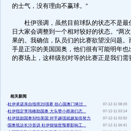
的士气，没有理由不赢球。”
杜伊强调，虽然目前球队的状态不是最佳
日大家会调整到一个相对较好的状态。“两
果的。我确信，队员们的比赛欲望没问题。
手是正宗的美国国奥，他们很有可能明年也
的赛场上，这样级别对等的比赛正是我们需
相关新闻
·
杜伊承诺亲自指挥20强赛 担心国奥门将过...
07-12-11 08:20
·
杜伊指定李玮峰助国奥 大头赞小师弟们态...
07-12-11 03:14
·
杜伊鼓励国奥别怕美国:对手越强就越加倍努力
07-12-11 02:02
·
国奥抵达长沙首训 杜伊烦恼世预赛影响工...
07-12-11 00:41