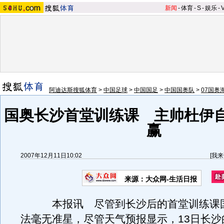
新闻
-
体育
-
S
-
娱乐
-
阿迪达斯搜狐体育
>
中国足球
>
中国国足
>
中国国奥队
>
07国奥
国奥长沙首堂训练课 主帅杜伊
赢
2007年12月11日10:02
[
我来
来源：大众网-生活日报
本报讯 尽管到长沙后的首堂训练课国
法毫无准星，尽管天气预报显示，13日长沙