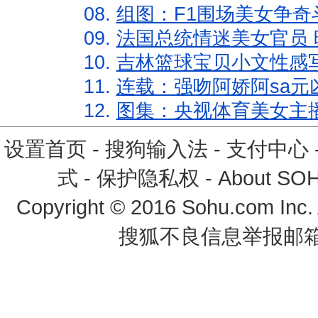
08.
组图：F1围场美女争奇
09.
法国总统情迷美女官员 
10.
吉林篮球宝贝小文性感
11.
连载：强吻阿娇阿sa元
12.
图集：央视体育美女主
设置首页
-
搜狗输入法
-
支付中心
式
-
保护隐私权
-
About SO
Copyright
©
2016 Sohu.com Inc
搜狐不良信息举报邮