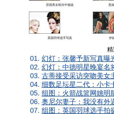
异国美女助兴中德战
意
英国羽球选手写真
伊
精
01.
幻灯：张馨予新写真曝
02.
幻灯：中德明星晚宴名
03.
古蒂接受采访突吻美女主
04.
细数足坛星二代：小卡卡
05.
组图：火箭战篮网姚明
06.
奥尼尔妻子：我没有外遇
07.
组图：英国羽球选手拍