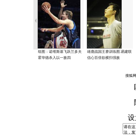
组图：诺维斯基飞跃兰多夫
雄鹿战国王赛训练图:易建联
霍华德杀入以一敌四
信心百倍欲横扫强敌
设