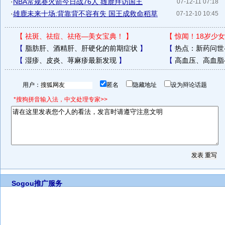
·
NBA常规赛火箭今日战76人 雄鹿拜访国王
07-12-11 07:18
·
雄鹿未来十场:背靠背不容有失 国王成救命稻草
07-12-10 10:45
【
祛斑、祛痘、祛疮—美女宝典！
】
【
惊闻！18岁少女
【
脂肪肝、酒精肝、肝硬化的前期症状
】
【
热点：新药问世
【
湿疹、皮炎、荨麻疹最新发现
】
【
高血压、高血脂
用户：
匿名
隐藏地址
设为辩论话题
*搜狗拼音输入法，中文处理专家>>
Sogou推广服务