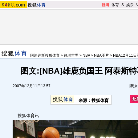
新闻
-
体育
-
S
-
娱乐
-
阿迪达斯搜狐体育
>
篮球世界
>
NBA
>
NBA图片
>
NBA12月11日
图文:[NBA]雄鹿负国王 阿泰斯
2007年12月11日13:57
[
我来
来源：搜狐体育
搜狐体育讯