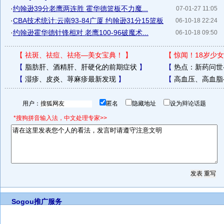
·
约翰逊39分老鹰两连胜 霍华德篮板不力魔...
07-01-27 11:05
·
CBA技术统计:云南93-84广厦 约翰逊31分15篮板
06-10-18 22:24
·
约翰逊霍华德针锋相对 老鹰100-96破魔术...
06-10-18 09:50
【
祛斑、祛痘、祛疮—美女宝典！
】
【
惊闻！18岁少女
【
脂肪肝、酒精肝、肝硬化的前期症状
】
【
热点：新药问世
【
湿疹、皮炎、荨麻疹最新发现
】
【
高血压、高血脂
用户：
匿名
隐藏地址
设为辩论话题
*搜狗拼音输入法，中文处理专家>>
Sogou推广服务