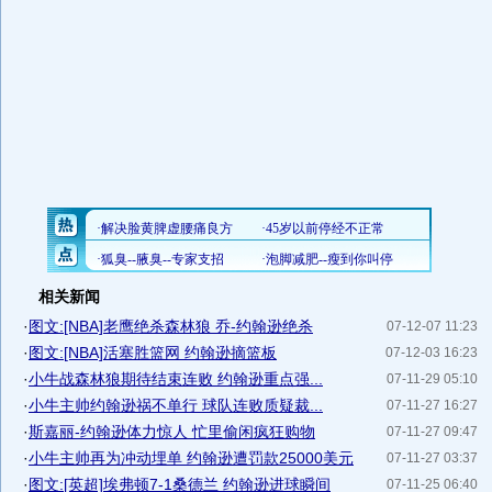
相关新闻
·
图文:[NBA]老鹰绝杀森林狼 乔-约翰逊绝杀
07-12-07 11:23
·
图文:[NBA]活塞胜篮网 约翰逊摘篮板
07-12-03 16:23
·
小牛战森林狼期待结束连败 约翰逊重点强...
07-11-29 05:10
·
小牛主帅约翰逊祸不单行 球队连败质疑裁...
07-11-27 16:27
·
斯嘉丽-约翰逊体力惊人 忙里偷闲疯狂购物
07-11-27 09:47
·
小牛主帅再为冲动埋单 约翰逊遭罚款25000美元
07-11-27 03:37
·
图文:[英超]埃弗顿7-1桑德兰 约翰逊进球瞬间
07-11-25 06:40