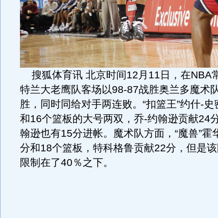
搜狐体育讯 北京时间12月11日，在NBA
特兰大老鹰队客场以98-87战胜奥兰多魔术
胜，同时同给对手两连败。“扣篮王”约什-史
和16个篮板的大号两双，乔-约翰逊贡献24
翰逊也有15分进帐。魔术队方面，“魔兽”霍
分和18个篮板，特科格鲁贡献22分，但是
限制在了40％之下。