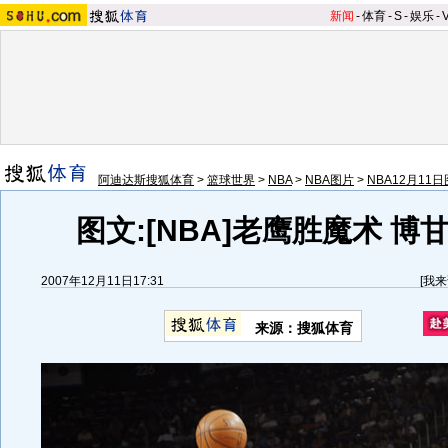
新闻
-
体育
-
S
-
娱乐
-
阿迪达斯搜狐体育
>
篮球世界
>
NBA
>
NBA图片
>
NBA12月11日
图文:[NBA]老鹰胜魔术 博
2007年12月11日17:31
[
我来
来源：搜狐体育