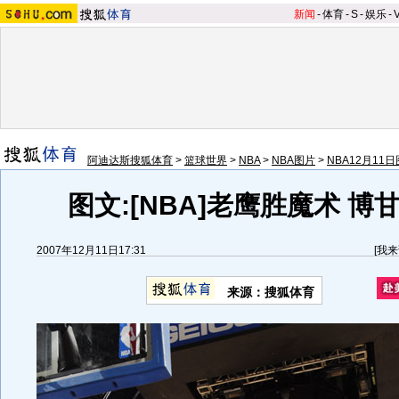
新闻
-
体育
-
S
-
娱乐
-
阿迪达斯搜狐体育
>
篮球世界
>
NBA
>
NBA图片
>
NBA12月11日
图文:[NBA]老鹰胜魔术 博
2007年12月11日17:31
[
我来
来源：搜狐体育