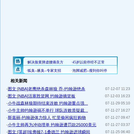
相关新闻
·
图文:[NBA]老鹰绝杀森林狼 乔-约翰逊绝杀
07-12-07 11:23
·
图文:[NBA]活塞胜篮网 约翰逊摘篮板
07-12-03 16:23
·
小牛战森林狼期待结束连败 约翰逊重点强...
07-11-29 05:10
·
小牛主帅约翰逊祸不单行 球队连败质疑裁...
07-11-27 16:27
·
斯嘉丽-约翰逊体力惊人 忙里偷闲疯狂购物
07-11-27 09:47
·
小牛主帅再为冲动埋单 约翰逊遭罚款25000美元
07-11-27 03:37
·
图文:[英超]埃弗顿7-1桑德兰 约翰逊进球瞬间
07-11-25 06:40