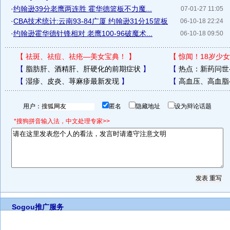
·
约翰逊39分老鹰两连胜 霍华德篮板不力魔...
07-01-27 11:05
·
CBA技术统计:云南93-84广厦 约翰逊31分15篮板
06-10-18 22:24
·
约翰逊霍华德针锋相对 老鹰100-96破魔术...
06-10-18 09:50
【
祛斑、祛痘、祛疮—美女宝典！
】
【
惊闻！18岁少女
【
脂肪肝、酒精肝、肝硬化的前期症状
】
【
热点：新药问世
【
湿疹、皮炎、荨麻疹最新发现
】
【
高血压、高血脂
用户：
匿名
隐藏地址
设为辩论话题
*搜狗拼音输入法，中文处理专家>>
Sogou推广服务