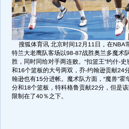
搜狐体育讯 北京时间12月11日，在NBA
特兰大老鹰队客场以98-87战胜奥兰多魔术
胜，同时同给对手两连败。“扣篮王”约什-史
和16个篮板的大号两双，乔-约翰逊贡献24
翰逊也有15分进帐。魔术队方面，“魔兽”霍
分和18个篮板，特科格鲁贡献22分，但是
限制在了40％之下。