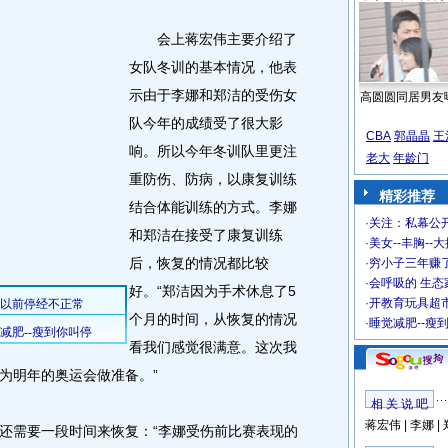
会上蒋宏伟主要介绍了
女队冬训的基本情况，他表
示由于李娜和郑洁的受伤女
高圆圆同居男友
队今年的成绩受了很大影
CBA
郭晶晶
王
响。所以今年冬训队里更注
老大
年龄门
重防伤、防病，以康复训练
精彩推荐
结合体能训练的方式。李娜
·
关注：私幕公
和郑洁在接受了康复训练
·
美女--丰胸--
后，恢复的情况都比较
·
穷小子三年赚
·
会呼吸的 生态
好。“郑洁因为手术休息了5
·
开教育玩具超市
个月的时间，从恢复的情况
·
睡觉减肥--瘦
看我们感觉很满意。这次我
为明年的奥运会做准备。”
相 关 说 吧
蒋宏伟
|
李娜
|
需要一段时间来恢复：“李娜受伤前比赛表现的