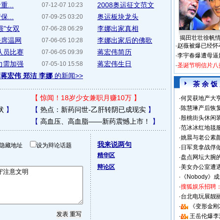
...
2008奥运征文范文
07-12-07 10:23
...
奥运板块龙头
07-09-25 03:20
强"女双
李娜出家真相
07-06-28 06:29
揭田壮壮徐帆
缺席温网
李娜出家后的佛歌
07-06-05 10:28
·
赵薇被爆已经怀
队员比赛
蒋宏伟简历
07-06-05 09:39
·
李宇春爆遭母逼
力需加强
蒋宏伟生日
07-05-10 15:58
·
圣诞节明信片八
于
蒋宏伟 郑洁 李娜
的新闻>>
茶 余 饭
【
惊闻！18岁少女兼职月赚10万
】
·
何炅获地产大亨
·
陈慧琳产后恢复
状
】
【
热点：新药问世-乙肝转阴已成现实
】
·
殷桃街头休闲装
【
高血压、高血脂——新药震憾上市！
】
·
范冰冰红地毯
·
姚晨与老公素
我来说两句
隐藏地址
设为辩论话题
·
日军竟拿战俘
精华区
·
盘点网坛大腕
辩论区
·
美女办公室遭
·
《Nobody》
·
搜狐娱乐招聘
·
台北电玩展靓丽S
·
《变形金刚
·
王岳伦爆李