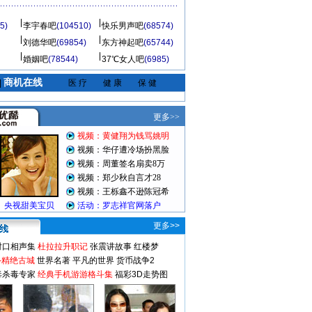
5)
李宇春吧
(104510)
快乐男声吧
(68574)
刘德华吧
(69854)
东方神起吧
(65744)
婚姻吧
(78544)
37℃女人吧
(6985)
商机在线
|
医 疗
健 康
保 健
更多>>
对口相声集
杜拉拉升职记
张震讲故事
红楼梦
-精绝古城
世界名著
平凡的世界
货币战争2
毒杀毒专家
经典手机游游格斗集
福彩3D走势图