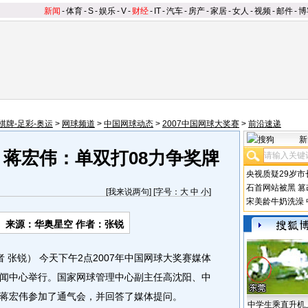
新闻
-
体育
-
S
-
娱乐
-
V
-
财经
-
IT
-
汽车
-
房产
-
家居
-
女人
-
视频
-
邮件
-
博
棋牌-足彩-奥运
>
网球频道
>
中国网球动态
>
2007中国网球大奖赛
>
前沿速递
新
 蒋宏伟：单双打08力争奖牌
央视质疑29岁市
石首网站被黑
篡
[
我来说两句
] [字号：
大
中
小
]
宋美龄牛奶洗澡
来源：华奥星空 作者：张锐
 张锐） 今天下午2点2007年中国网球大奖赛媒体
闻中心举行。国家网球管理中心副主任高沈阳、中
蒋宏伟参加了通气会，并回答了媒体提问。
中学生乘直升机