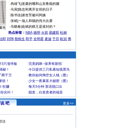
·
冉雄飞
|
老聂的嘴和山东鲁能的腿
·
马寅
|
陈忠和离开女排的日子
·
陈书佳
|
谢杏芳被叫阿姨
·
张斌
|
一场人和猫的伟大比赛
·
马晓春
|
俞斌的棋王是谁封的？
曝光
热点标签：
NBA
姚明
火箭
易建联
杜丽
治郅
刘翔
殷铁生
郎平
全明星
麦迪
于芬
欧冠
弗
开3只涨停板
·
完美妈咪--保养有新招
大揭秘！
·
今日提供三只私幕短线黑马
了两千万
·
教你如何掏空女人钱（图）
家纺！
·
少女一夜暴富大秘密（图）
-狂赚
·
每天5分钟 英语脱口出
到你尖叫！
·
脱发，白发患者的福音
说 吧
更多>>
郑洁