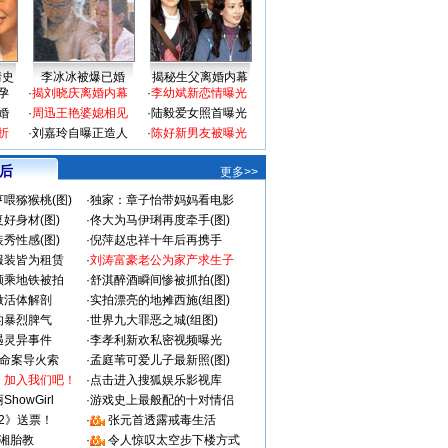
情史
李冰冰被爆已婚
揭秘生父离婚内幕
孕
·
揭刘晓庆离婚内幕
·
李幼斌新恋情曝光
婚
·
周迅王艳婆媳相见
·
陆毅爱女照首曝光
折
·
刘嘉玲自曝正造人
·
陈好新男友被曝光
 后
更多>>
喂猕猴桃(图)
·
独家：章子怡带妈妈看电影
好身材(图)
·
佟大为马伊琍再度牵手(图)
秀性感(图)
·
倪萍赵忠祥十年后再携手
服装皆为租赁
·
刘涛富豪老公为家产求生子
颜乘地铁被拍
·
舒淇醉酒瞬间惨被抓拍(图)
做活体解剖
·
实拍漂亮的地摊西施(组图)
的暴烈脾气
·
世界九大罪恶之城(组图)
遇灵异事件
·
李孝利新欢私密视频曝光
成命案导火索
·
孟庭苇可爱儿子最新照(图)
：加入我们吧！
·
点击进入搜狐娱乐影视库
howGirl
·
游戏史上最般配的十对情侣
2》送票！
·
张元首透露戒毒生活
湘胎教
·
令人惊叹太空步下楼方式