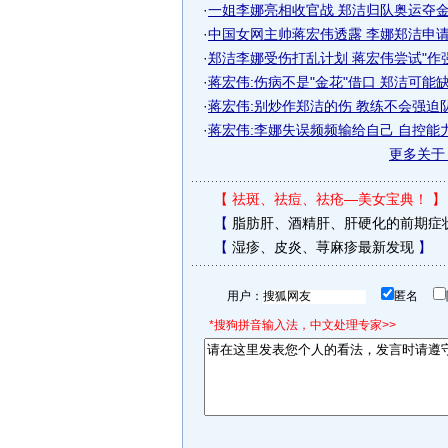
·
一姐李娜亮相收官战 郑洁归队奥运夺金重
·
中国女网主帅蒋宏伟透露 李娜郑洁申请保
·
郑洁李娜受伤打乱计划 蒋宏伟尝试"作
·
蒋宏伟:伤病不是"金花"借口 郑洁可能
·
蒋宏伟:别炒作郑洁的伤 教练不会强迫
·
蒋宏伟:李娜失误频频输给自己 自控能
更多关
【
祛斑、祛痘、祛疮—美女宝典！
】
【
脂肪肝、酒精肝、肝硬化的前期症
【
湿疹、皮炎、荨麻疹最新发现
】
用户：
匿名
*搜狗拼音输入法，中文处理专家>>