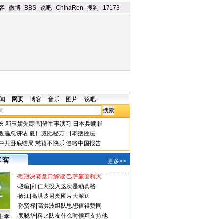
客
-
微博
-
BBS
-
说吧
-
ChinaRen
-
搜狗
-
17173
闻
网页
博客
音乐
图片
说吧
长
邓玉娇失踪
朝鲜军事演习
日本兵赎罪
改温总讲话
夏日减肥秘方
日本瘦脸法
中共卧底结局
慈禧不快乐
侵略中国报告
更多>>
·
欧冠决赛盘口解读 巴萨赢面稍大
·
段暄
|
拜仁大投入这次是动真格
·
徐江
|
高洪波另类图片大派送
·
孙贤禄
|
高洪波组队思想值得赞同
·
颜晓华
|
科比队友什么时候可支持他
上学