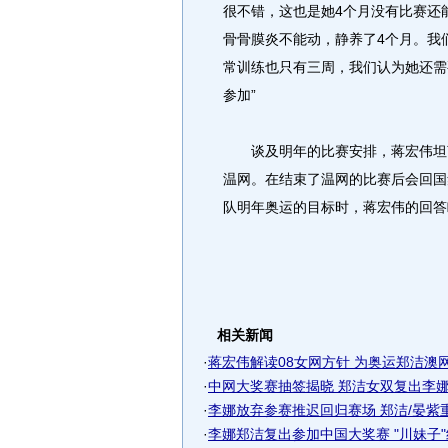
很不错，这也是她4个月没有比赛还
骨骨膜炎不能动，静养了4个月。我
常训练也只有三周，我们认为她还需
参加”
谈及明年的比赛安排，蒋宏伟坦言
温网。在结束了温网的比赛后会回国
队明年奥运的目标时，蒋宏伟的回答
相关新闻
·
蒋宏伟解读08女网方针 为奥运郑洁澳网只
·
中网大奖赛抽签揭晓 郑洁女双复出李娜依
·
李娜放弃参赛推迟回归赛场 郑洁/晏紫
·
李娜郑洁复出参加中国大奖赛 "川妹子"组