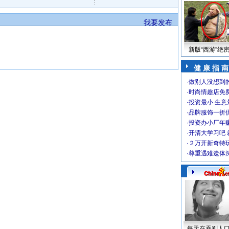
我要发布
新版“西游”绝
健 康 指 南
·
做别人没想到的
·
时尚情趣店免
·
投资最小 生意
·
品牌服饰一折
·
投资办小厂年
·
开清大学习吧 
·
２万开新奇特
·
尊重遇难遗体
每天在吞别人