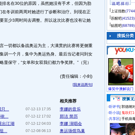
能排名在30位的原因，虽然她没有手术，但因为肋
说 吧 排 行
上证指数
(7744
们在冬训前两周对她进行了诊断和治疗。到现在正
苏醒吧
(41523)
要至少3周时间去调整。所以这次比赛也没有让她
贴图吧
(68789)
搜狐分类
一切都以备战奥运为主，大满贯的比赛将更侧重
集训一个月，集中为奥运热身。最后当记者问到女
略显保守，“女单和女双我们都力争奖牌。”（完）
(责任编辑：小剑)
[
我来说两句
]
相关推荐
·
听评书
|
郭德纲
...
李娜的音乐
07-12-13 17:35
·
听小说
|
鬼吹灯1
...
郑洁 简历
07-12-12 17:02
·
共享区
|
手机病
重出江湖
李娜 演唱会
07-12-12 04:03
...
奥运场馆鸟巢
07-12-08 06:13