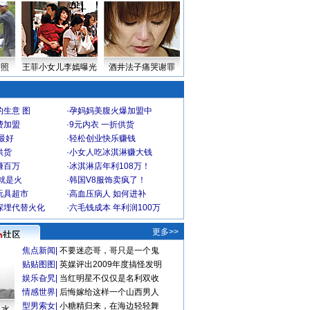
密照
王菲小女儿李嫣曝光
酒井法子痛哭谢罪
生意 图
·
孕妈妈美腹火爆加盟中
费加盟
·
9元内衣 一折供货
最好
·
轻松创业快乐赚钱
供货
·
小女人吃冰淇淋赚大钱
赚百万
·
冰淇淋店年利108万！
就是火
·
韩国V8服饰卖疯了！
玩具超市
·
高血压病人 如何进补
深埋代替火化
·
六毛钱成本 年利润100万
更多>>
焦点新闻
|
不要迷恋哥，哥只是一个鬼
贴贴图图
|
英媒评出2009年度搞怪发明
娱乐旮旯
|
当红明星不仅仅是名利双收
情感世界
|
后悔嫁给这样一个山西男人
型男索女
|
小糖精归来，在海边轻轻舞
口水