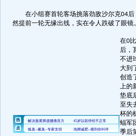
在小组赛首轮客场挑落劲敌沙尔克04后
然提前一轮无缘出线，实在令人跌破了眼镜
在0
后，
不进
大到
创造
上的
垫底
至失
杯的
蝠军团
季后