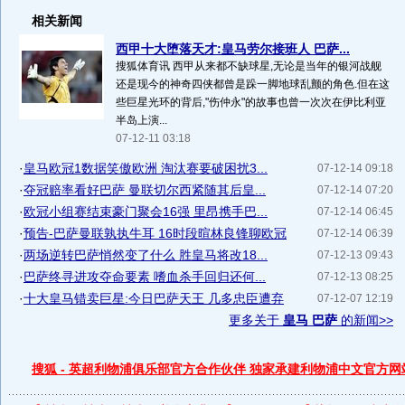
相关新闻
西甲十大堕落天才:皇马劳尔接班人 巴萨...
搜狐体育讯 西甲从来都不缺球星,无论是当年的银河战舰
还是现今的神奇四侠都曾是跺一脚地球乱颤的角色.但在这
些巨星光环的背后,"伤仲永"的故事也曾一次次在伊比利亚
半岛上演...
07-12-11 03:18
·
皇马欧冠1数据笑傲欧洲 淘汰赛要破困扰3...
07-12-14 09:18
·
夺冠赔率看好巴萨 曼联切尔西紧随其后皇...
07-12-14 07:20
·
欧冠小组赛结束豪门聚会16强 里昂携手巴...
07-12-14 06:45
·
预告-巴萨曼联孰执牛耳 16时段暄林良锋聊欧冠
07-12-14 06:39
·
两场逆转巴萨悄然变了什么 胜皇马将改18...
07-12-13 09:43
·
巴萨终寻进攻夺命要素 嗜血杀手回归还何...
07-12-13 08:25
·
十大皇马错卖巨星:今日巴萨天王 几多忠臣遭弃
07-12-07 12:19
更多关于
皇马 巴萨
的新闻>>
搜狐 - 英超利物浦俱乐部官方合作伙伴 独家承建利物浦中文官方网