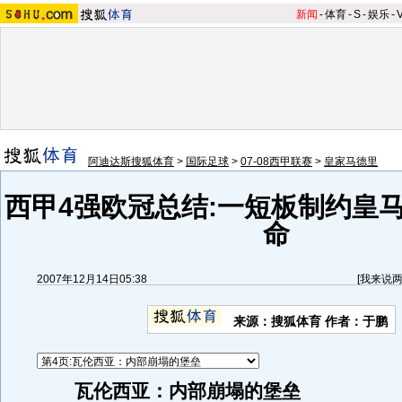
新闻
-
体育
-
S
-
娱乐
-
阿迪达斯搜狐体育
>
国际足球
>
07-08西甲联赛
>
皇家马德里
西甲4强欧冠总结:一短板制约皇马
命
2007年12月14日05:38
[
我来说
来源：搜狐体育 作者：于鹏
瓦伦西亚：内部崩塌的堡垒