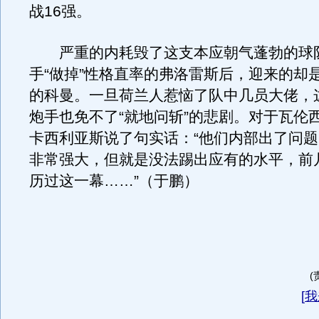
战16强。
严重的内耗毁了这支本应朝气蓬勃的球
手“做掉”性格直率的弗洛雷斯后，迎来的却
的科曼。一旦荷兰人惹恼了队中几员大佬，
炮手也免不了“就地问斩”的悲剧。对于瓦伦
卡西利亚斯说了句实话：“他们内部出了问
非常强大，但就是没法踢出应有的水平，前
历过这一幕……”（于鹏）
(
[
我