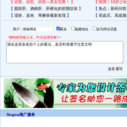
【
祛斑、祛痘、祛疮—美女宝典！
】
【
惊闻！18岁少女
【
脂肪肝、酒精肝、肝硬化的前期症状
】
【
热点：新药问世
【
湿疹、皮炎、荨麻疹最新发现
】
【
高血压、高血脂
用户：
匿名
隐藏地址
设为辩论话题
*搜狗拼音输入法，中文处理专家>>
Sogou推广服务