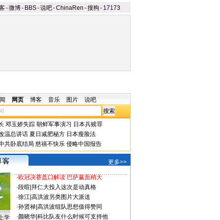
客
-
微博
-
BBS
-
说吧
-
ChinaRen
-
搜狗
-
17173
闻
网页
博客
音乐
图片
说吧
长
邓玉娇失踪
朝鲜军事演习
日本兵赎罪
改温总讲话
夏日减肥秘方
日本瘦脸法
中共卧底结局
慈禧不快乐
侵略中国报告
更多>>
·
欧冠决赛盘口解读 巴萨赢面稍大
·
段暄
|
拜仁大投入这次是动真格
·
徐江
|
高洪波另类图片大派送
·
孙贤禄
|
高洪波组队思想值得赞同
·
颜晓华
|
科比队友什么时候可支持他
上学