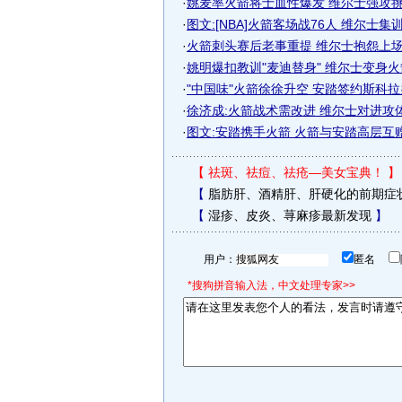
·
姚麦率火箭将士血性爆发 维尔士强攻挑衅
·
图文:[NBA]火箭客场战76人 维尔士集
·
火箭刺头赛后老事重提 维尔士抱怨上场时
·
姚明爆扣教训"麦迪替身" 维尔士变身火箭
·
"中国味"火箭徐徐升空 安踏签约斯科拉办
·
徐济成:火箭战术需改进 维尔士对进攻
·
图文:安踏携手火箭 火箭与安踏高层互
【
祛斑、祛痘、祛疮—美女宝典！
】
【
脂肪肝、酒精肝、肝硬化的前期症
【
湿疹、皮炎、荨麻疹最新发现
】
用户：
匿名
*搜狗拼音输入法，中文处理专家>>