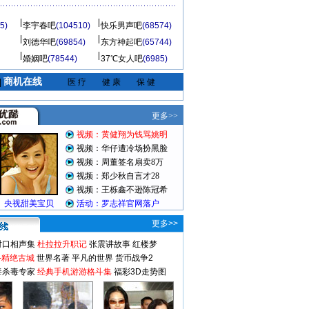
5)
李宇春吧
(104510)
快乐男声吧
(68574)
刘德华吧
(69854)
东方神起吧
(65744)
婚姻吧
(78544)
37℃女人吧
(6985)
商机在线
|
医 疗
健 康
保 健
更多>>
对口相声集
杜拉拉升职记
张震讲故事
红楼梦
-精绝古城
世界名著
平凡的世界
货币战争2
毒杀毒专家
经典手机游游格斗集
福彩3D走势图