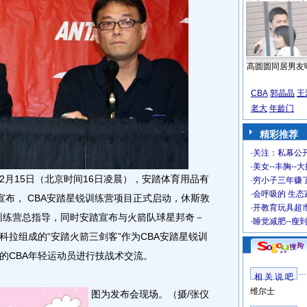
高圆圆同居男友
CBA
郭晶晶
王
老大
年龄门
精彩推荐
·
关注：私幕公
·
美女--丰胸--
2月15日（北京时间16日凌晨），安踏体育用品有
·
穷小子三年赚
·
会呼吸的 生态
上宣布， CBA安踏星锐训练营项目正式启动，休斯敦
·
开教育玩具超市
训练营总指导，同时安踏宣布与火箭队球星邦奇－
·
睡觉减肥--瘦
拉组成的“安踏火箭三剑客”作为CBA安踏星锐训
的CBA年轻运动员进行技战术交流。
相 关 说 吧
维尔士
图为发布会现场。（摄/张仪