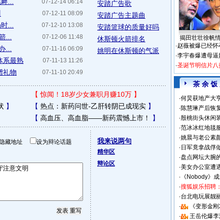
...
07-12-14 06:14
安踏广告歌
训
07-12-11 08:09
安踏广告主题曲
...
07-12-10 13:08
安踏篮球的质量好吗
...
07-12-06 11:48
揭田壮壮徐帆
休斯顿火箭排名
·
赵薇被爆已经怀
...
07-11-16 06:09
姚明在休斯顿的气派
·
李宇春爆遭母逼
体系最熟
07-11-13 11:26
·
圣诞节明信片八
赠礼物
07-11-10 20:49
茶 余 饭
【
惊闻！18岁少女兼职月赚10万
】
·
何炅获地产大亨
状
】
【
热点：新药问世-乙肝转阴已成现实
】
·
陈慧琳产后恢复
【
高血压、高血脂——新药震憾上市！
】
·
殷桃街头休闲装
·
范冰冰红地毯
·
姚晨与老公素
我来说两句
隐藏地址
设为辩论话题
·
日军竟拿战俘
精华区
·
盘点网坛大腕
辩论区
·
美女办公室遭
·
《Nobody》
·
搜狐娱乐招聘
·
台北电玩展靓丽S
·
《变形金刚
·
王岳伦爆李