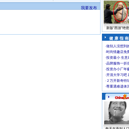
我要发布
新版“西游”绝
健 康 指 南
·
做别人没想到的
·
时尚情趣店免
·
投资最小 生意
·
品牌服饰一折
·
投资办小厂年
·
开清大学习吧 
·
２万开新奇特
·
尊重遇难遗体
每天在吞别人