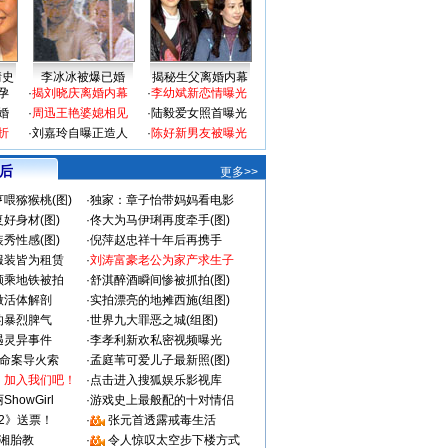
情史
李冰冰被爆已婚
揭秘生父离婚内幕
孕
·
揭刘晓庆离婚内幕
·
李幼斌新恋情曝光
婚
·
周迅王艳婆媳相见
·
陆毅爱女照首曝光
折
·
刘嘉玲自曝正造人
·
陈好新男友被曝光
 后
更多>>
喂猕猴桃(图)
·
独家：章子怡带妈妈看电影
好身材(图)
·
佟大为马伊琍再度牵手(图)
秀性感(图)
·
倪萍赵忠祥十年后再携手
服装皆为租赁
·
刘涛富豪老公为家产求生子
颜乘地铁被拍
·
舒淇醉酒瞬间惨被抓拍(图)
做活体解剖
·
实拍漂亮的地摊西施(组图)
的暴烈脾气
·
世界九大罪恶之城(组图)
遇灵异事件
·
李孝利新欢私密视频曝光
成命案导火索
·
孟庭苇可爱儿子最新照(图)
：加入我们吧！
·
点击进入搜狐娱乐影视库
howGirl
·
游戏史上最般配的十对情侣
2》送票！
·
张元首透露戒毒生活
湘胎教
·
令人惊叹太空步下楼方式