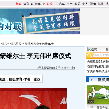
新闻
-
体育
-
S
-
娱乐
-
V
-
财经
-
IT
-
汽车
-
房产
-
家居
-
女人
-
视频
-
邮件
-
博
>
NBA
>
NBA图片
>
安踏发布会签约维尔士
新
箭维尔士 李元伟出席仪式
央视质疑29岁市
石首网站被黑
篡
[
我来说两句
] [字号：
大
中
小
]
宋美龄牛奶洗澡
来源：搜狐体育 作者：张仪
中学生乘直升机