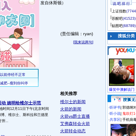
发自休斯顿）
说 吧 排 行
上证指数
(7744
苏醒吧
(41523)
贴图吧
(68789)
(责任编辑：ryan)
搜狐分类
[
我来说两句
]
相关推荐
维尔士的新闻
善活动 姚明给维尔士示范
·
听评书
|
郭德纲
地时间12月11日下午(北京时间
火箭的新闻
·
听小说
|
鬼吹灯1
托姆博、维尔士、斯科拉和兰德里
火箭vs爵士直播
·
共享区
|
手机病
...
艾弗森转会火箭
火箭转会动态