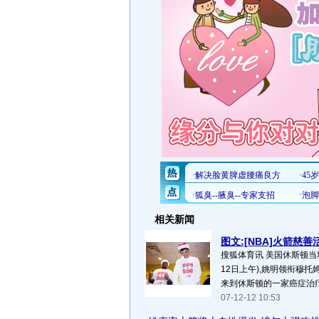
相关新闻
图文:[NBA]火箭慈
搜狐体育讯 美国休斯顿当
12日上午),姚明领衔穆
来到休斯顿的一家癌症治疗所
07-12-12 10:53