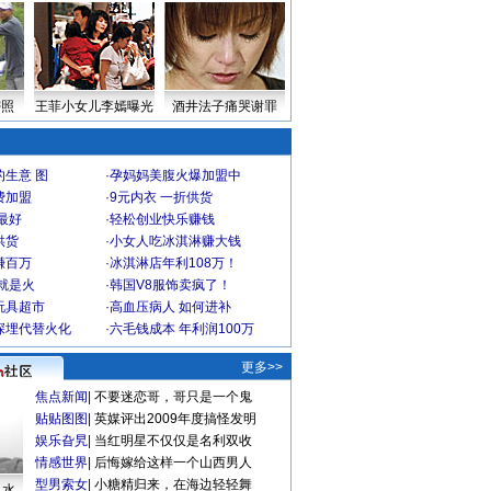
密照
王菲小女儿李嫣曝光
酒井法子痛哭谢罪
生意 图
·
孕妈妈美腹火爆加盟中
费加盟
·
9元内衣 一折供货
最好
·
轻松创业快乐赚钱
供货
·
小女人吃冰淇淋赚大钱
赚百万
·
冰淇淋店年利108万！
就是火
·
韩国V8服饰卖疯了！
玩具超市
·
高血压病人 如何进补
深埋代替火化
·
六毛钱成本 年利润100万
更多>>
焦点新闻
|
不要迷恋哥，哥只是一个鬼
贴贴图图
|
英媒评出2009年度搞怪发明
娱乐旮旯
|
当红明星不仅仅是名利双收
情感世界
|
后悔嫁给这样一个山西男人
型男索女
|
小糖精归来，在海边轻轻舞
口水