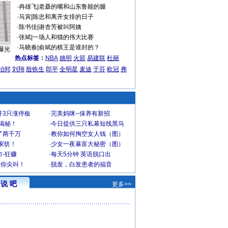
·
冉雄飞
|
老聂的嘴和山东鲁能的腿
·
马寅
|
陈忠和离开女排的日子
·
陈书佳
|
谢杏芳被叫阿姨
·
张斌
|
一场人和猫的伟大比赛
·
马晓春
|
俞斌的棋王是谁封的？
曝光
热点标签：
NBA
姚明
火箭
易建联
杜丽
治郅
刘翔
殷铁生
郎平
全明星
麦迪
于芬
欧冠
弗
开3只涨停板
·
完美妈咪--保养有新招
大揭秘！
·
今日提供三只私幕短线黑马
了两千万
·
教你如何掏空女人钱（图）
家纺！
·
少女一夜暴富大秘密（图）
-狂赚
·
每天5分钟 英语脱口出
到你尖叫！
·
脱发，白发患者的福音
说 吧
更多>>