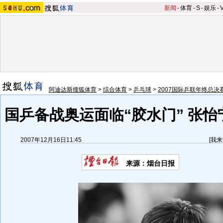
新闻
-
体育
-
S
-
娱乐
-
阿迪达斯搜狐体育
>
综合体育
>
乒乓球
>
2007国际乒联年终总决
国乒备战奥运面临“胶水门” 张怡
2007年12月16日11:45
[
我来
来源：烟台日报