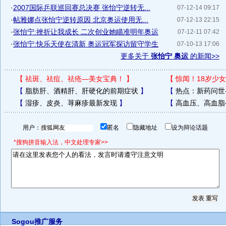
·
2007国际乒联巡回赛总决赛 张怡宁逆转无...
07-12-14 09:17
·
帖雅娜点张怡宁逆转原因 北京奥运使用无...
07-12-13 22:15
·
张怡宁:挫折让我成长 二次创业她瞄准明年奥运
07-12-11 07:42
·
张怡宁:快乐天使在清新 奥运冠军探访留守学生
07-10-13 17:06
更多关于
张怡宁 奥运
的新闻>>
【
祛斑、祛痘、祛疮—美女宝典！
】
【
惊闻！18岁少女
【
脂肪肝、酒精肝、肝硬化的前期症状
】
【
热点：新药问世
【
湿疹、皮炎、荨麻疹最新发现
】
【
高血压、高血脂
用户：
匿名
隐藏地址
设为辩论话题
*搜狗拼音输入法，中文处理专家>>
Sogou推广服务