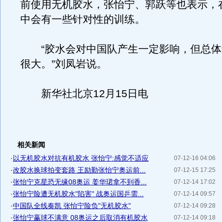
前使用无机胶水，张怡宁、郭跃等也表示，
中会有一些针对性的训练。
“胶水会对中国队产生一定影响，但总体
很大。”刘凤岩说。
新华社北京12月15日电
相关新闻
·
以无机胶水对抗有机胶水 张怡宁:感觉不适应
07-12-16 04:06
·
改胶水换球拍变套路 王励勤张怡宁奥运前...
07-12-15 17:25
·
张怡宁克星恐无缘08奥运 姜华珺拿不到香...
07-12-14 17:02
·
张怡宁险遭无机胶水"陷害" 战奥运国乒需...
07-12-14 09:57
·
中国队全线奏凯 张怡宁险负"无机胶水"
07-12-14 09:28
·
张怡宁赢球不满意 08奥运之后取消有机胶水
07-12-14 09:18