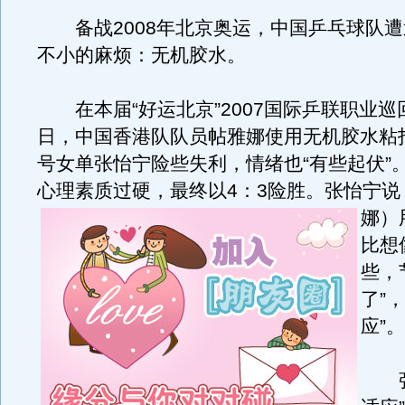
备战2008年北京奥运，中国乒乓球队遭
不小的麻烦：无机胶水。
在本届“好运北京”2007国际乒联职业巡
日，中国香港队队员帖雅娜使用无机胶水粘
号女单张怡宁险些失利，情绪也“有些起伏”
心理素质过硬，最终以4：3险胜。
张怡宁说
娜）
比想
些，
了”
应”。
张