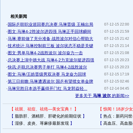
相关新闻
·
国际乒联职业巡回赛总决赛:马琳晋级 王楠出局
07-12-15 22:00
·
图文:马琳4-2胜波尔进四强 马琳正手回球瞬间
07-12-15 21:59
·
马琳:赛前做了充分准备 战胜波尔对信心帮助大
07-12-15 21:42
·
技术统计:马琳控制前三板 波尔状态不稳是关键
07-12-15 21:14
·
图文:男单马琳4-2战胜波尔 波尔奋力一击
07-12-15 21:08
·
总决赛上演中德大战 马琳4-2力克波尔挺进四强
07-12-15 20:23
·
快讯:乒联总决赛男子单打 马琳4-2战胜波尔
07-12-15 20:23
·
图文:马琳/王皓晋级男双决赛 马龙奋力回球
07-12-15 17:19
·
第三日前瞻:马琳遭遇波尔 国乒有望揽女单金牌
07-12-15 02:46
·
马琳完胜日本选手赢得开门红 马龙郭焱轻...
07-12-14 04:45
更多关于
马琳 波尔
的新闻>>
【
祛斑、祛痘、祛疮—美女宝典！
】
【
惊闻！18岁少女
【
脂肪肝、酒精肝、肝硬化的前期症状
】
【
热点：新药问世
【
湿疹、皮炎、荨麻疹最新发现
】
【
高血压、高血脂