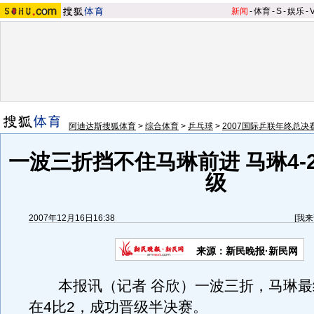
新闻
-
体育
-
S
-
娱乐
-
阿迪达斯搜狐体育
>
综合体育
>
乒乓球
>
2007国际乒联年终总决
一波三折挡不住马琳前进 马琳4-
级
2007年12月16日16:38
[
我来
来源：新民晚报·新民网
本报讯（记者 谷欣）一波三折，马琳最
在4比2，成功晋级半决赛。