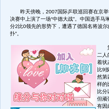
昨天傍晚，2007国际乒联巡回赛在京举行
决赛中上演了一场“中德大战”。中国选手马
分2比0领先的形势下，遭遇了德国名将波尔
扑”。
第
二人
着状
比9
然第
样的
比分
但顽
有因