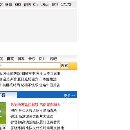
客
-
微博
-
BBS
-
说吧
-
ChinaRen
-
搜狗
-
17173
闻
网页
博客
音乐
图片
说吧
长
邓玉娇失踪
朝鲜军事演习
日本兵赎罪
改温总讲话
夏日减肥秘方
日本瘦脸法
中共卧底结局
慈禧不快乐
侵略中国报告
更多>>
·
欧冠决赛盘口解读 巴萨赢面稍大
·
段暄
|
拜仁大投入这次是动真格
·
徐江
|
高洪波另类图片大派送
·
孙贤禄
|
高洪波组队思想值得赞同
·
颜晓华
|
科比队友什么时候可支持他
上学