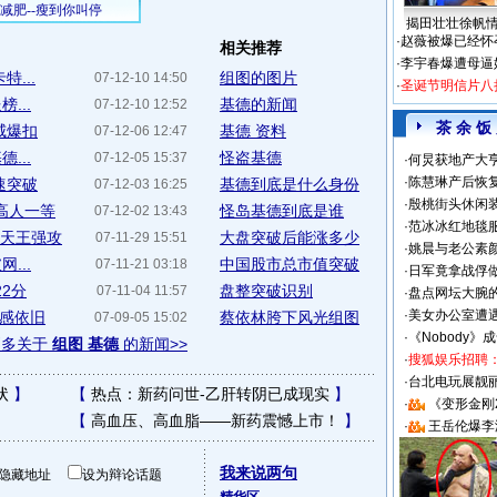
揭田壮壮徐帆
·
赵薇被爆已经怀
相关推荐
·
李宇春爆遭母逼
...
组图的图片
07-12-10 14:50
·
圣诞节明信片八
...
基德的新闻
07-12-10 12:52
茶 余 饭
威爆扣
基德 资料
07-12-06 12:47
...
怪盗基德
07-12-05 15:37
·
何炅获地产大亨
·
陈慧琳产后恢复
速突破
基德到底是什么身份
07-12-03 16:25
·
殷桃街头休闲装
高人一等
怪岛基德到底是谁
07-12-02 13:43
·
范冰冰红地毯
诺天王强攻
大盘突破后能涨多少
07-11-29 15:51
·
姚晨与老公素
...
中国股市总市值突破
07-11-21 03:18
·
日军竟拿战俘
2分
盘整突破识别
07-11-04 11:57
·
盘点网坛大腕
·
美女办公室遭
性感依旧
蔡依林胯下风光组图
07-09-05 15:02
·
《Nobody》
更多关于
组图 基德
的新闻>>
·
搜狐娱乐招聘
·
台北电玩展靓丽S
状
】
【
热点：新药问世-乙肝转阴已成现实
】
·
《变形金刚
【
高血压、高血脂——新药震憾上市！
】
·
王岳伦爆李
我来说两句
隐藏地址
设为辩论话题