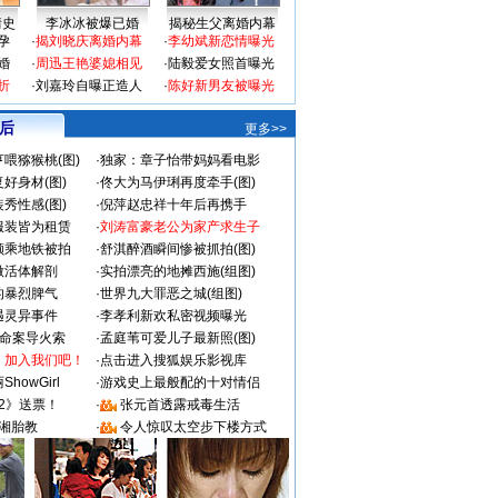
情史
李冰冰被爆已婚
揭秘生父离婚内幕
孕
·
揭刘晓庆离婚内幕
·
李幼斌新恋情曝光
婚
·
周迅王艳婆媳相见
·
陆毅爱女照首曝光
折
·
刘嘉玲自曝正造人
·
陈好新男友被曝光
 后
更多>>
喂猕猴桃(图)
·
独家：章子怡带妈妈看电影
好身材(图)
·
佟大为马伊琍再度牵手(图)
秀性感(图)
·
倪萍赵忠祥十年后再携手
服装皆为租赁
·
刘涛富豪老公为家产求生子
颜乘地铁被拍
·
舒淇醉酒瞬间惨被抓拍(图)
做活体解剖
·
实拍漂亮的地摊西施(组图)
的暴烈脾气
·
世界九大罪恶之城(组图)
遇灵异事件
·
李孝利新欢私密视频曝光
成命案导火索
·
孟庭苇可爱儿子最新照(图)
：加入我们吧！
·
点击进入搜狐娱乐影视库
howGirl
·
游戏史上最般配的十对情侣
2》送票！
·
张元首透露戒毒生活
湘胎教
·
令人惊叹太空步下楼方式