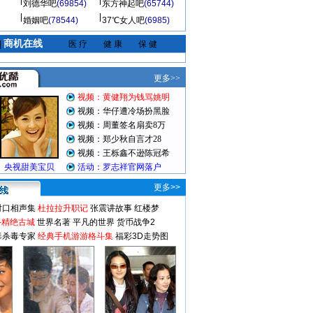
刘德华吧
(69854)
东方神起吧
(65744)
婚姻吧
(78544)
37℃女人吧
(6985)
商机在线
|
医 疗
健 康
保 健
更多>>
对口相声集
杜拉拉升职记
张震讲故事
红楼梦
-精绝古城
世界名著
平凡的世界
货币战争2
毒杀毒专家
经典手机游游格斗集
福彩3D走势图