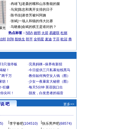
·
冉雄飞
|
老聂的嘴和山东鲁能的腿
·
马寅
|
陈忠和离开女排的日子
·
陈书佳
|
谢杏芳被叫阿姨
·
张斌
|
一场人和猫的伟大比赛
·
马晓春
|
俞斌的棋王是谁封的？
曝光
热点标签：
NBA
姚明
火箭
易建联
杜丽
治郅
刘翔
殷铁生
郎平
全明星
麦迪
于芬
欧冠
弗
开3只涨停板
·
完美妈咪--保养有新招
大揭秘！
·
今日提供三只私幕短线黑马
了两千万
·
教你如何掏空女人钱（图）
家纺！
·
少女一夜暴富大秘密（图）
-狂赚
·
每天5分钟 英语脱口出
到你尖叫！
·
脱发，白发患者的福音
说 吧
更多>>
5)
李宇春吧
(104510)
快乐男声吧
(68574)