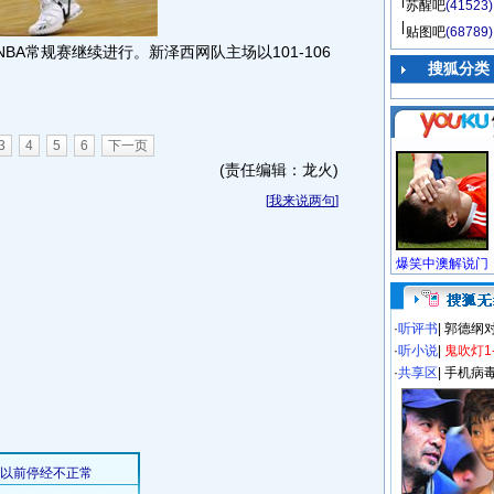
苏醒吧
(41523)
贴图吧
(68789)
BA常规赛继续进行。新泽西网队主场以101-106
搜狐分类
3
4
5
6
下一页
(责任编辑：龙火)
[
我来说两句
]
·
听评书
|
郭德纲
·
听小说
|
鬼吹灯1
·
共享区
|
手机病