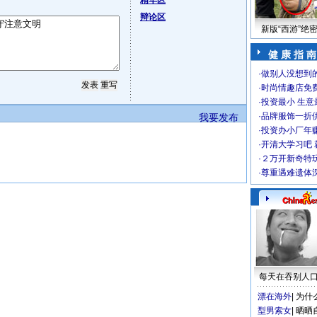
精华区
辩论区
新版“西游”绝
健 康 指 南
·
做别人没想到的
·
时尚情趣店免
·
投资最小 生意
·
品牌服饰一折
我要发布
·
投资办小厂年
·
开清大学习吧 
·
２万开新奇特
·
尊重遇难遗体
每天在吞别人
漂在海外
|
为什
型男索女
|
晒晒