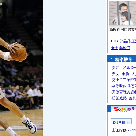
高圆圆同居男友
CBA
郭晶晶
王
老大
年龄门
精彩推荐
·
关注：私幕公
·
美女--丰胸--
·
穷小子三年赚
·
会呼吸的 生态
·
开教育玩具超市
·
睡觉减肥--瘦
说 吧 排 行
上证指数
(7744