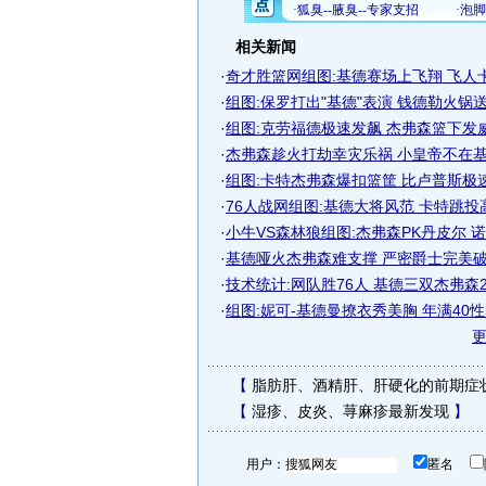
相关新闻
·
奇才胜篮网组图:基德赛场上飞翔 飞人卡特
·
组图:保罗打出"基德"表演 钱德勒火锅送榜
·
组图:克劳福德极速发飙 杰弗森篮下发
·
杰弗森趁火打劫幸灾乐祸 小皇帝不在基德
·
组图:卡特杰弗森爆扣篮筐 比卢普斯极
·
76人战网组图:基德大将风范 卡特跳投
·
小牛VS森林狼组图:杰弗森PK丹皮尔 
·
基德哑火杰弗森难支撑 严密爵士完美破网
·
技术统计:网队胜76人 基德三双杰弗森2
·
组图:妮可-基德曼撩衣秀美胸 年满40
【
脂肪肝、酒精肝、肝硬化的前期症
【
湿疹、皮炎、荨麻疹最新发现
】
用户：
匿名