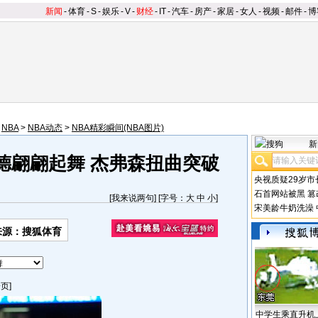
新闻
-
体育
-
S
-
娱乐
-
V
-
财经
-
IT
-
汽车
-
房产
-
家居
-
女人
-
视频
-
邮件
-
博
>
NBA
>
NBA动态
>
NBA精彩瞬间(NBA图片)
新
德翩翩起舞 杰弗森扭曲突破
央视质疑29岁市
石首网站被黑
篡
[
我来说两句
] [字号：
大
中
小
]
宋美龄牛奶洗澡
来源：搜狐体育
页]
中学生乘直升机