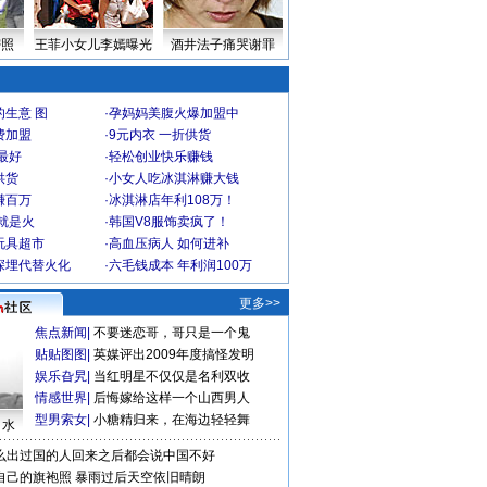
密照
王菲小女儿李嫣曝光
酒井法子痛哭谢罪
生意 图
·
孕妈妈美腹火爆加盟中
费加盟
·
9元内衣 一折供货
最好
·
轻松创业快乐赚钱
供货
·
小女人吃冰淇淋赚大钱
赚百万
·
冰淇淋店年利108万！
就是火
·
韩国V8服饰卖疯了！
玩具超市
·
高血压病人 如何进补
深埋代替火化
·
六毛钱成本 年利润100万
更多>>
焦点新闻
|
不要迷恋哥，哥只是一个鬼
贴贴图图
|
英媒评出2009年度搞怪发明
娱乐旮旯
|
当红明星不仅仅是名利双收
情感世界
|
后悔嫁给这样一个山西男人
型男索女
|
小糖精归来，在海边轻轻舞
口水
么出过国的人回来之后都会说中国不好
自己的旗袍照
暴雨过后天空依旧晴朗