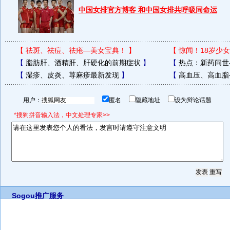
中国女排官方博客 和中国女排共呼吸同命运
【
祛斑、祛痘、祛疮—美女宝典！
】
【
惊闻！18岁少女
【
脂肪肝、酒精肝、肝硬化的前期症状
】
【
热点：新药问世
【
湿疹、皮炎、荨麻疹最新发现
】
【
高血压、高血脂
用户：
匿名
隐藏地址
设为辩论话题
*搜狗拼音输入法，中文处理专家>>
Sogou推广服务