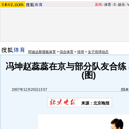
新闻
-
体育
-
S
-
娱乐
-
阿迪达斯搜狐体育
>
综合体育
>
排球
>
女子排球动态
冯坤赵蕊蕊在京与部分队友合练
(图)
2007年12月20日13:57
[
我来
来源：北京晚报