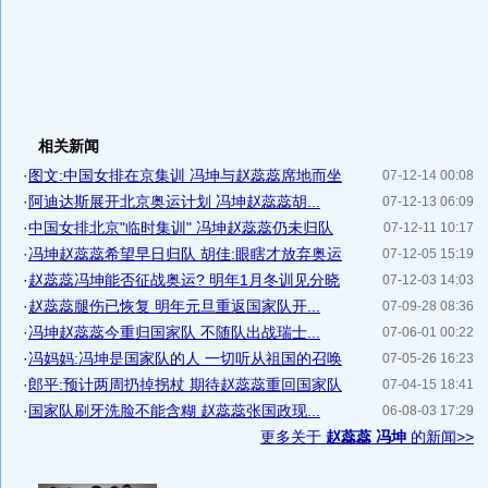
相关新闻
·
图文:中国女排在京集训 冯坤与赵蕊蕊席地而坐
07-12-14 00:08
·
阿迪达斯展开北京奥运计划 冯坤赵蕊蕊胡...
07-12-13 06:09
·
中国女排北京"临时集训" 冯坤赵蕊蕊仍未归队
07-12-11 10:17
·
冯坤赵蕊蕊希望早日归队 胡佳:眼瞎才放弃奥运
07-12-05 15:19
·
赵蕊蕊冯坤能否征战奥运? 明年1月冬训见分晓
07-12-03 14:03
·
赵蕊蕊腿伤已恢复 明年元旦重返国家队开...
07-09-28 08:36
·
冯坤赵蕊蕊今重归国家队 不随队出战瑞士...
07-06-01 00:22
·
冯妈妈:冯坤是国家队的人 一切听从祖国的召唤
07-05-26 16:23
·
郎平:预计两周扔掉拐杖 期待赵蕊蕊重回国家队
07-04-15 18:41
·
国家队刷牙洗脸不能含糊 赵蕊蕊张国政现...
06-08-03 17:29
更多关于
赵蕊蕊 冯坤
的新闻>>