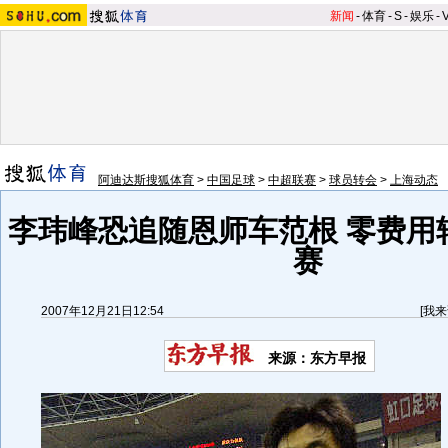
新闻
-
体育
-
S
-
娱乐
-
阿迪达斯搜狐体育
>
中国足球
>
中超联赛
>
球员转会
>
上海动态
李玮峰恐追随恩师车范根 零费用
赛
2007年12月21日12:54
[
我来
来源：东方早报