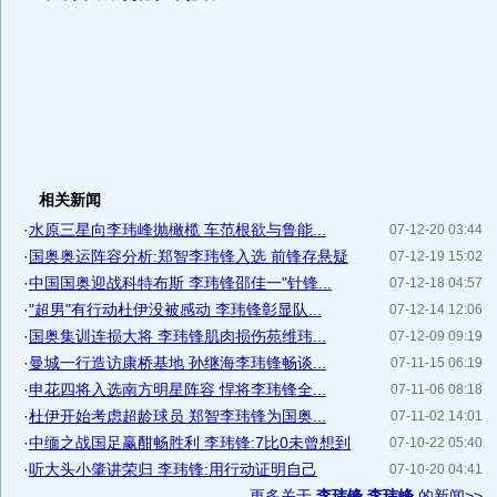
相关新闻
·
水原三星向李玮峰抛橄榄 车范根欲与鲁能...
07-12-20 03:44
·
国奥奥运阵容分析:郑智李玮锋入选 前锋存悬疑
07-12-19 15:02
·
中国国奥迎战科特布斯 李玮锋邵佳一"针锋...
07-12-18 04:57
·
"超男"有行动杜伊没被感动 李玮锋彰显队...
07-12-14 12:06
·
国奥集训连损大将 李玮锋肌肉损伤苑维玮...
07-12-09 09:19
·
曼城一行造访康桥基地 孙继海李玮锋畅谈...
07-11-15 06:19
·
申花四将入选南方明星阵容 悍将李玮锋全...
07-11-06 08:18
·
杜伊开始考虑超龄球员 郑智李玮锋为国奥...
07-11-02 14:01
·
中缅之战国足赢酣畅胜利 李玮锋:7比0未曾想到
07-10-22 05:40
·
听大头小肇讲荣归 李玮锋:用行动证明自己
07-10-20 04:41
更多关于
李玮锋 李玮峰
的新闻>>