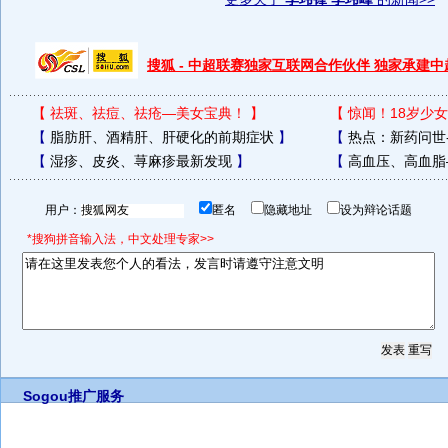
搜狐 - 中超联赛独家互联网合作伙伴 独家承建
【
祛斑、祛痘、祛疮—美女宝典！
】
【
惊闻！18岁少女
【
脂肪肝、酒精肝、肝硬化的前期症状
】
【
热点：新药问世
【
湿疹、皮炎、荨麻疹最新发现
】
【
高血压、高血脂
用户：
匿名
隐藏地址
设为辩论话题
*搜狗拼音输入法，中文处理专家>>
Sogou推广服务