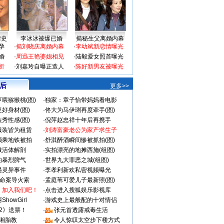
情史
李冰冰被爆已婚
揭秘生父离婚内幕
孕
·
揭刘晓庆离婚内幕
·
李幼斌新恋情曝光
婚
·
周迅王艳婆媳相见
·
陆毅爱女照首曝光
折
·
刘嘉玲自曝正造人
·
陈好新男友被曝光
 后
更多>>
喂猕猴桃(图)
·
独家：章子怡带妈妈看电影
好身材(图)
·
佟大为马伊琍再度牵手(图)
秀性感(图)
·
倪萍赵忠祥十年后再携手
服装皆为租赁
·
刘涛富豪老公为家产求生子
颜乘地铁被拍
·
舒淇醉酒瞬间惨被抓拍(图)
做活体解剖
·
实拍漂亮的地摊西施(组图)
的暴烈脾气
·
世界九大罪恶之城(组图)
遇灵异事件
·
李孝利新欢私密视频曝光
成命案导火索
·
孟庭苇可爱儿子最新照(图)
：加入我们吧！
·
点击进入搜狐娱乐影视库
howGirl
·
游戏史上最般配的十对情侣
2》送票！
·
张元首透露戒毒生活
湘胎教
·
令人惊叹太空步下楼方式