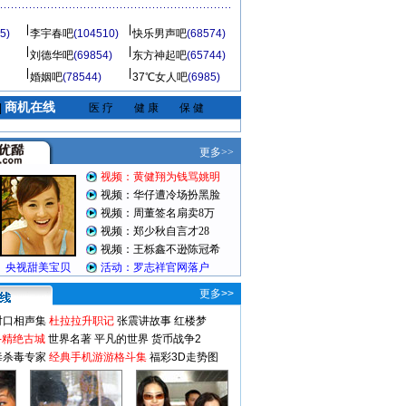
5)
李宇春吧
(104510)
快乐男声吧
(68574)
刘德华吧
(69854)
东方神起吧
(65744)
婚姻吧
(78544)
37℃女人吧
(6985)
商机在线
|
医 疗
健 康
保 健
更多>>
对口相声集
杜拉拉升职记
张震讲故事
红楼梦
-精绝古城
世界名著
平凡的世界
货币战争2
毒杀毒专家
经典手机游游格斗集
福彩3D走势图