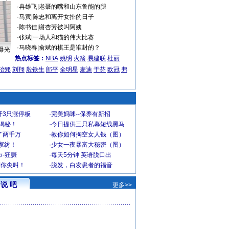
·
冉雄飞
|
老聂的嘴和山东鲁能的腿
·
马寅
|
陈忠和离开女排的日子
·
陈书佳
|
谢杏芳被叫阿姨
·
张斌
|
一场人和猫的伟大比赛
·
马晓春
|
俞斌的棋王是谁封的？
曝光
热点标签：
NBA
姚明
火箭
易建联
杜丽
治郅
刘翔
殷铁生
郎平
全明星
麦迪
于芬
欧冠
弗
开3只涨停板
·
完美妈咪--保养有新招
大揭秘！
·
今日提供三只私幕短线黑马
了两千万
·
教你如何掏空女人钱（图）
家纺！
·
少女一夜暴富大秘密（图）
-狂赚
·
每天5分钟 英语脱口出
到你尖叫！
·
脱发，白发患者的福音
说 吧
更多>>