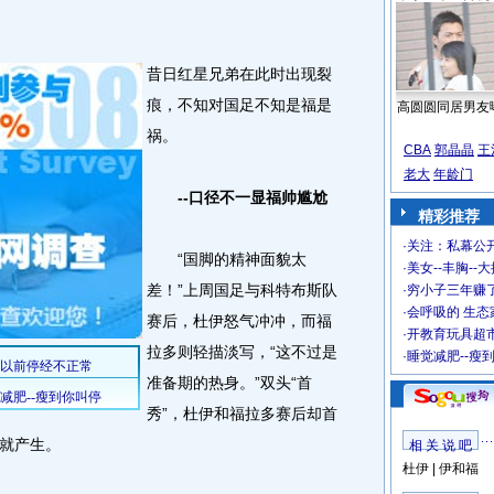
昔日红星兄弟在此时出现裂
痕，不知对国足不知是福是
高圆圆同居男友
祸。
CBA
郭晶晶
王
老大
年龄门
--口径不一显福帅尴尬
精彩推荐
·
关注：私幕公
“国脚的精神面貌太
·
美女--丰胸--
差！”上周国足与科特布斯队
·
穷小子三年赚
·
会呼吸的 生态
赛后，杜伊怒气冲冲，而福
·
开教育玩具超市
拉多则轻描淡写，“这不过是
·
睡觉减肥--瘦
准备期的热身。”双头“首
秀”，杜伊和福拉多赛后却首
就产生。
相 关 说 吧
杜伊
|
伊和福