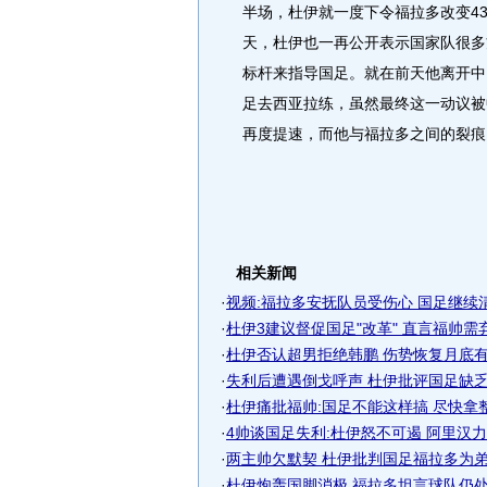
半场，杜伊就一度下令福拉多改变43
天，杜伊也一再公开表示国家队很多
标杆来指导国足。就在前天他离开中
足去西亚拉练，虽然最终这一动议被
再度提速，而他与福拉多之间的裂痕
相关新闻
·
视频:福拉多安抚队员受伤心 国足继续
·
杜伊3建议督促国足"改革" 直言福帅需弃4
·
杜伊否认超男拒绝韩鹏 伤势恢复月底有望
·
失利后遭遇倒戈呼声 杜伊批评国足缺乏拼
·
杜伊痛批福帅:国足不能这样搞 尽快拿
·
4帅谈国足失利:杜伊怒不可遏 阿里汉力挺
·
两主帅欠默契 杜伊批判国足福拉多为弟子
·
杜伊炮轰国脚消极 福拉多坦言球队仍处在