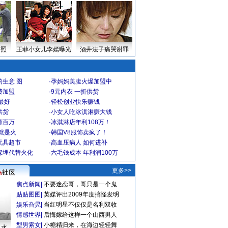
密照
王菲小女儿李嫣曝光
酒井法子痛哭谢罪
生意 图
·
孕妈妈美腹火爆加盟中
费加盟
·
9元内衣 一折供货
最好
·
轻松创业快乐赚钱
供货
·
小女人吃冰淇淋赚大钱
赚百万
·
冰淇淋店年利108万！
就是火
·
韩国V8服饰卖疯了！
玩具超市
·
高血压病人 如何进补
深埋代替火化
·
六毛钱成本 年利润100万
更多>>
焦点新闻
|
不要迷恋哥，哥只是一个鬼
贴贴图图
|
英媒评出2009年度搞怪发明
娱乐旮旯
|
当红明星不仅仅是名利双收
情感世界
|
后悔嫁给这样一个山西男人
型男索女
|
小糖精归来，在海边轻轻舞
口水