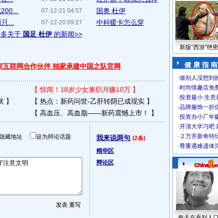
0...
国奥 杜伊
07-12-21 04:57
...
中科暖卡怎么穿
07-12-20 09:27
更多关于
国足 杜伊
的新闻>>
新版“西游”绝
健 康 指 南
独家互联网合作伙伴 独家承建中国之队官网
·
做别人没想到的
·
时尚情趣店免
【
惊闻！18岁少女兼职月赚10万
】
·
投资最小 生意
状
】
【
热点：新药问世-乙肝转阴已成现实
】
·
品牌服饰一折
【
高血压、高血脂——新药震憾上市！
】
·
投资办小厂年
·
开清大学习吧 
·
２万开新奇特
隐藏地址
设为辩论话题
我来说两句
(2条)
·
尊重遇难遗体
精华区
辩论区
每天在吞别人