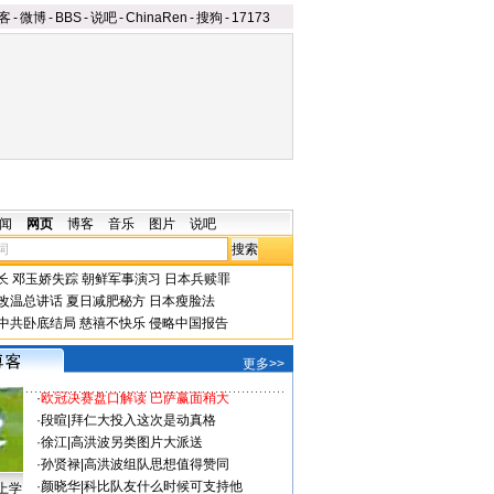
客
-
微博
-
BBS
-
说吧
-
ChinaRen
-
搜狗
-
17173
闻
网页
博客
音乐
图片
说吧
长
邓玉娇失踪
朝鲜军事演习
日本兵赎罪
改温总讲话
夏日减肥秘方
日本瘦脸法
中共卧底结局
慈禧不快乐
侵略中国报告
更多>>
·
欧冠决赛盘口解读 巴萨赢面稍大
·
段暄
|
拜仁大投入这次是动真格
·
徐江
|
高洪波另类图片大派送
·
孙贤禄
|
高洪波组队思想值得赞同
·
颜晓华
|
科比队友什么时候可支持他
上学