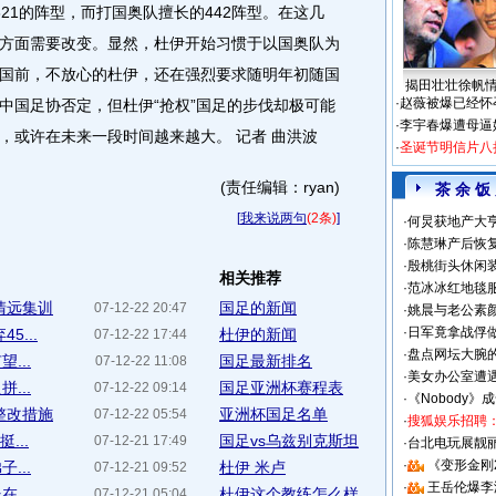
21的阵型，而打国奥队擅长的442阵型。在这几
方面需要改变。显然，杜伊开始习惯于以国奥队为
国前，不放心的杜伊，还在强烈要求随明年初随国
揭田壮壮徐帆
·
赵薇被爆已经怀
中国足协否定，但杜伊“抢权”国足的步伐却极可能
·
李宇春爆遭母逼
，或许在未来一段时间越来越大。 记者 曲洪波
·
圣诞节明信片八
(责任编辑：ryan)
茶 余 饭
[
我来说两句
(2条)
]
·
何炅获地产大亨
·
陈慧琳产后恢复
·
殷桃街头休闲装
相关推荐
·
范冰冰红地毯
清远集训
国足的新闻
07-12-22 20:47
·
姚晨与老公素
·
日军竟拿战俘
5...
杜伊的新闻
07-12-22 17:44
·
盘点网坛大腕
...
国足最新排名
07-12-22 11:08
·
美女办公室遭
...
国足亚洲杯赛程表
07-12-22 09:14
·
《Nobody》
整改措施
亚洲杯国足名单
07-12-22 05:54
·
搜狐娱乐招聘
...
国足vs乌兹别克斯坦
07-12-21 17:49
·
台北电玩展靓丽S
·
《变形金刚
...
杜伊 米卢
07-12-21 09:52
·
王岳伦爆李
...
杜伊这个教练怎么样
07-12-21 05:04